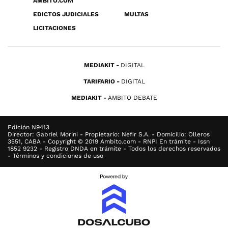
ÁMBITO.COM
EDICTOS JUDICIALES
MULTAS
LICITACIONES
MEDIAKIT
DIGITAL
TARIFARIO
DIGITAL
MEDIAKIT
AMBITO DEBATE
Edición N9413
Director: Gabriel Morini - Propietario: Nefir S.A. - Domicilio: Olleros
3551, CABA - Copyright © 2019 Ambito.com - RNPI En trámite - Issn
1852 9232 - Registro DNDA en trámite - Todos los derechos reservados
- Términos y condiciones de uso