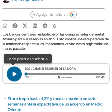
+ Agregar ámbito en
Los bancos centrales restablecieron las compras netas del metal
amarillo para sus reservas en abril. Esto implica una recuperación de
la tendencia respecto a las importantes ventas netas registradas en
marzo pasado.
×
Toca para escuchar
ESCUCHAR EL RESUMEN DE LA NOTA
Tiempo transcurrido: 0 segundos
Dura
00:00
00:45
El oro trepó hasta 4,2% y tocó un máximo en siete
semanas ante la expectativa de un acuerdo en Medio
Oriente