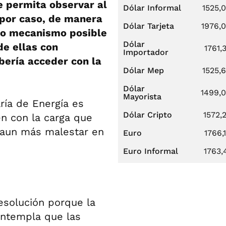
e permita observar al
Dólar Informal
1525,
por caso, de manera
Dólar Tarjeta
1976,
ico mecanismo posible
Dólar
de ellas con
1761,
Importador
ebería acceder con la
Dólar Mep
1525,
Dólar
1499,
Mayorista
aría de Energía es
Dólar Cripto
1572,
en con la carga que
e aun más malestar en
Euro
1766,
Euro Informal
1763,
esolución porque la
ontempla que las