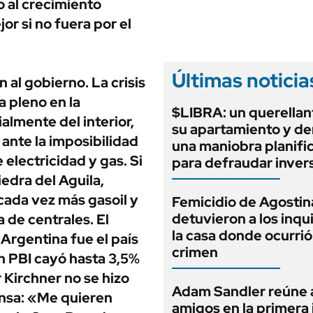
ANUARIO 2025
o al crecimiento
LIFESTYLE
jor si no fuera por el
EDICIÓN IMPRESA
AUTOS
Últimas noticia
al gobierno. La crisis
a pleno en la
$LIBRA: un querellan
lmente del interior,
su apartamiento y d
nte la imposibilidad
una maniobra planifi
 electricidad y gas. Si
para defraudar inver
edra del Aguila,
cada vez más gasoil y
Femicidio de Agostin
detuvieron a los inqu
 de centrales. El
la casa donde ocurrió
 Argentina fue el país
crimen
n PBI cayó hasta 3,5%
 Kirchner no se hizo
Adam Sandler reúne 
rensa: «Me quieren
amigos en la primera