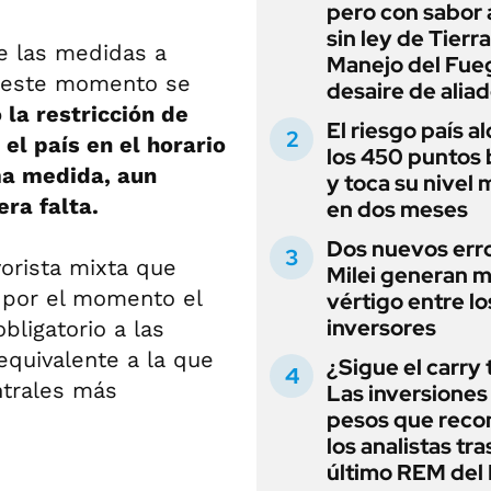
pero con sabor
sin ley de Tierra
e las medidas a
Manejo del Fue
en este momento se
desaire de alia
la restricción de
El riesgo país a
el país en el horario
los 450 puntos 
sma medida, aun
y toca su nivel 
era falta.
en dos meses
Dos nuevos err
orista mixta que
Milei generan 
ó por el momento el
vértigo entre lo
inversores
bligatorio a las
equivalente a la que
¿Sigue el carry
ntrales más
Las inversiones
pesos que rec
los analistas tra
último REM de