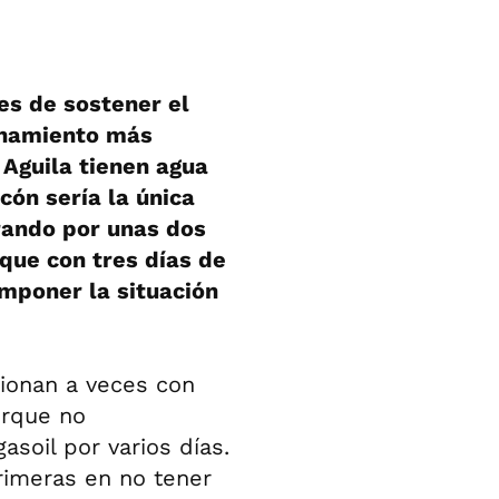
es de sostener el
onamiento más
 Aguila tienen agua
cón sería la única
rando por unas dos
 que con tres días de
omponer la situación
cionan a veces con
orque no
asoil por varios días.
rimeras en no tener