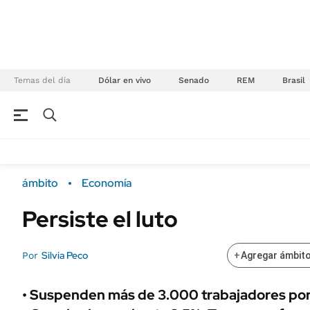
Temas del día
Dólar en vivo
Senado
REM
Brasil
NEGOCIOS
ÚLTIMAS NOTICIAS
Especiales Ámbito
ECONOMÍA
ámbito
Economía
Real Estate
Banco de Datos
Persiste el luto
Sustentabilidad
Campo
Seguros
FINANZAS
Silvia Peco
Por
+
Agregar ámbito
ENERGY REPORT
Dólar
POLÍTICA
Mercados
• Suspenden más de 3.000 trabajadores por 
Nacional