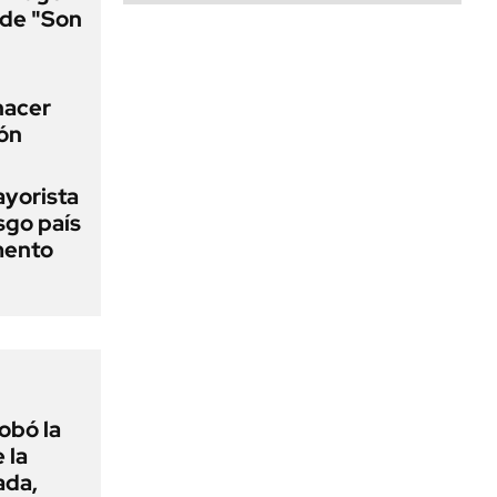
a de "Son
 hacer
ión
ayorista
sgo país
mento
obó la
 la
ada,