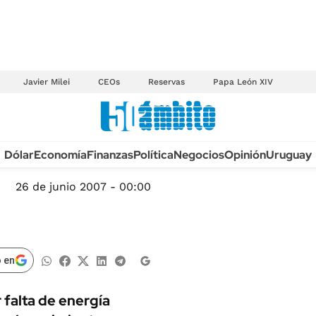
Javier Milei
CEOs
Reservas
Papa León XIV
Anuario autos 2026
Dólar
Economía
Finanzas
Política
Negocios
Opinión
Uruguay
TECNOLOGÍA
NOVEDADES FISCA
MÉXICO
26 de junio 2007 - 00:00
EDICTOS JUDICIAL
OPINIÓN
MULTAS
MUNDO
LICITACIONES
INFORMACIÓN GENERAL
 en
CUADROS TARIFAR
ESPECTÁCULOS
RECALL
falta de energía
DEPORTES