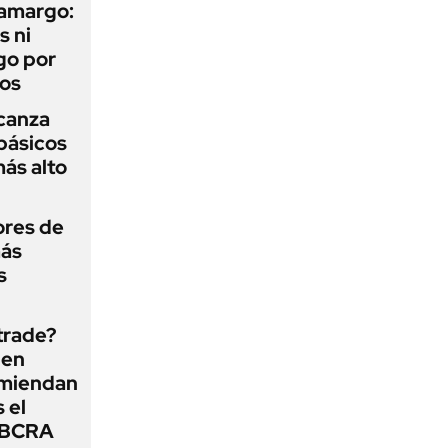
 amargo:
s ni
go por
dos
lcanza
básicos
más alto
ores de
más
s
 trade?
 en
omiendan
s el
l BCRA