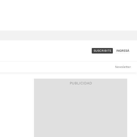
SUSCRIBITE
INGRESÁ
SUMATE A LA COMUNIDAD
Newsletter
DE ÁMBITO
LES
ACCESO FULL - $1.800/MES
ES
CORPORATIVO - CONSULTAR
Si tenés dudas comunicate
con nosotros a
IOS
suscripciones@ambito.com.ar
Llamanos al (54) 11 4556-
9147/48 o
al (54) 11 4449-3256 de lunes a