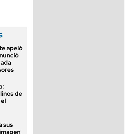
viernes de 10 a 18
s
te apeló
enunció
cada
sores
a:
ilinos de
 el
a sus
 imagen