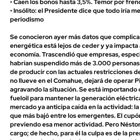
• Caen los bonos hasta 3,5%. Temor por fren
ÁMBITO DEBATE
• Insólito: el Presidente dice que todo iría me
Municipios
MEDIAKIT AMBITO DEBATE
periodismo
URUGUAY
Se conocieron ayer más datos que complican 
energética está lejos de ceder y ya impacta 
economía. Trascendió que empresas, especia
habrían suspendido más de 3.000 personas a
de producir con las actuales restricciones de
no llueve en el Comahue, dejará de operar Pi
agravando la situación. Se está importando 
fueloil para mantener la generación eléctrica
mercado ya anticipa caída en la actividad: la
que más bajó entre los emergentes. El cupó
previendo esa menor actividad. Pero Néstor
cargo; de hecho, para él la culpa es de la p