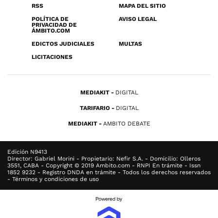
RSS
MAPA DEL SITIO
POLÍTICA DE
AVISO LEGAL
PRIVACIDAD DE
ÁMBITO.COM
EDICTOS JUDICIALES
MULTAS
LICITACIONES
MEDIAKIT
DIGITAL
TARIFARIO
DIGITAL
MEDIAKIT
AMBITO DEBATE
Edición N9413
Director: Gabriel Morini - Propietario: Nefir S.A. - Domicilio: Olleros
3551, CABA - Copyright © 2019 Ambito.com - RNPI En trámite - Issn
1852 9232 - Registro DNDA en trámite - Todos los derechos reservados
- Términos y condiciones de uso