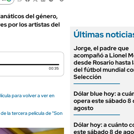
ANUARIO 2025
LIFESTYLE
EDICIÓN IMPRESA
AUTOS
fanáticos del género,
s por los artistas del
Últimas noticia
Jorge, el padre que
acompañó a Lionel M
desde Rosario hasta 
Duración: 35 segundos
00:35
del fútbol mundial co
Selección
Dólar blue hoy: a cuá
ícula para volver a ver en
opera este sábado 8 
agosto
e la tercera película de "Son
Dólar hoy: a cuánto c
este sábado 8 de ago