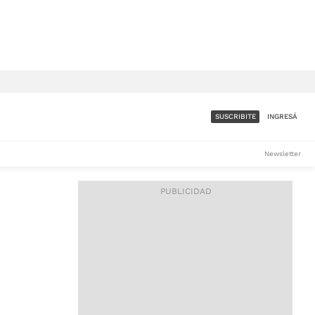
SUSCRIBITE
INGRESÁ
SUMATE A LA COMUNIDAD
Newsletter
DE ÁMBITO
LES
ACCESO FULL - $1.800/MES
ES
CORPORATIVO - CONSULTAR
Si tenés dudas comunicate
con nosotros a
IOS
suscripciones@ambito.com.ar
Llamanos al (54) 11 4556-
9147/48 o
al (54) 11 4449-3256 de lunes a