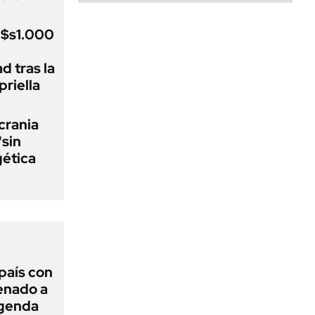
u$s1.000
d tras la
riella
crania
"sin
gética
 país con
Senado a
agenda