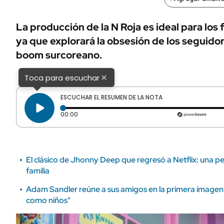
ÁMBITO DEBATE
Municipios
MEDIAKIT AMBITO DEBATE
La producción de la N Roja es ideal para los 
URUGUAY
ya que explorará la obsesión de los seguidore
boom surcoreano.
×
Toca para escuchar
ESCUCHAR EL RESUMEN DE LA NOTA
Tiempo transcurrido: 0 segundos
00:00
El clásico de Jhonny Deep que regresó a Netflix: una pel
familia
Adam Sandler reúne a sus amigos en la primera imagen d
como niños"