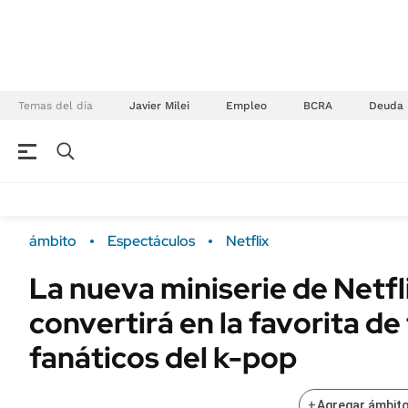
Temas del día
Javier Milei
Empleo
BCRA
Deuda
NEGOCIOS
ÚLTIMAS NOTICIAS
Especiales Ámbito
ECONOMÍA
ámbito
Espectáculos
Netflix
Real Estate
Banco de Datos
La nueva miniserie de Netfl
Sustentabilidad
Campo
convertirá en la favorita de
Seguros
FINANZAS
ENERGY REPORT
fanáticos del k-pop
Dólar
POLÍTICA
Mercados
+
Agregar ámbito
Nacional