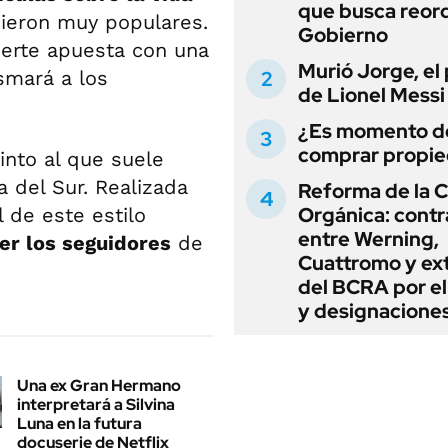
que busca reord
cieron muy populares.
Gobierno
uerte apuesta con una
Murió Jorge, el
smará a los
de Lionel Messi
¿Es momento d
comprar propi
into al que suele
 del Sur. Realizada
Reforma de la C
Orgánica: cont
 de este estilo
entre Werning,
er los seguidores
de
Cuattromo y ext
del BCRA por e
y designacione
Una ex Gran Hermano
interpretará a Silvina
Luna en la futura
docuserie de Netflix