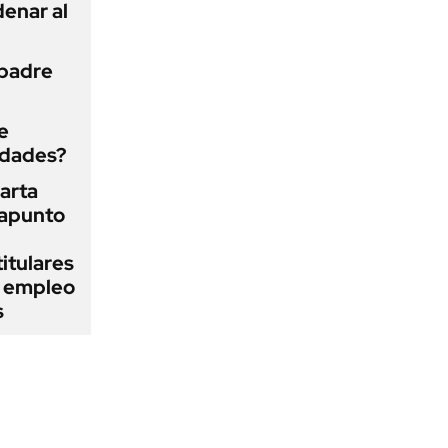
enar al
 padre
e
edades?
arta
rapunto
itulares
l empleo
s