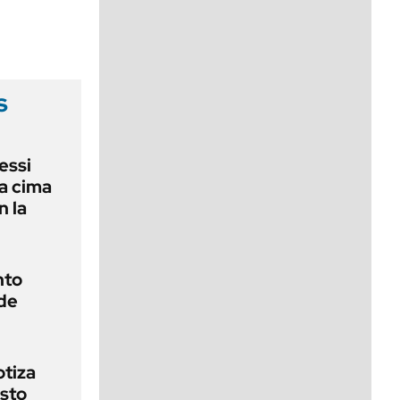
viernes de 10 a 18
s
essi
la cima
n la
nto
de
otiza
sto