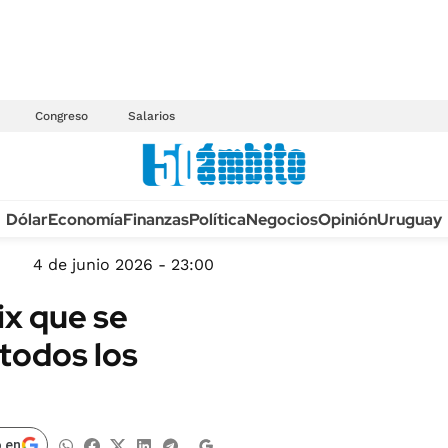
Congreso
Salarios
Anuario autos 2026
Dólar
Economía
Finanzas
Política
Negocios
Opinión
Uruguay
TECNOLOGÍA
NOVEDADES FISCA
MÉXICO
4 de junio 2026 - 23:00
EDICTOS JUDICIAL
OPINIÓN
ix que se
MULTAS
MUNDO
 todos los
LICITACIONES
INFORMACIÓN GENERAL
CUADROS TARIFAR
ESPECTÁCULOS
RECALL
DEPORTES
 en