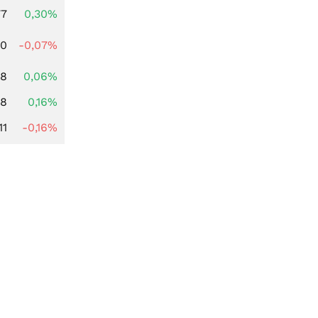
77
0,30%
50
-0,07%
18
0,06%
88
0,16%
11
-0,16%