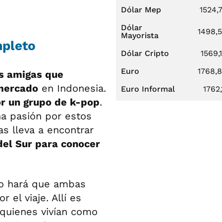
Dólar Mep
1524,
Dólar
1498,
Mayorista
mpleto
Dólar Cripto
1569,
Euro
1768,
es amigas que
imercado
en Indonesia.
Euro Informal
1762,
or un grupo de k-pop
.
na pasión por estos
as lleva a encontrar
del Sur para conocer
to hará que ambas
el viaje. Allí es
 quienes vivían como