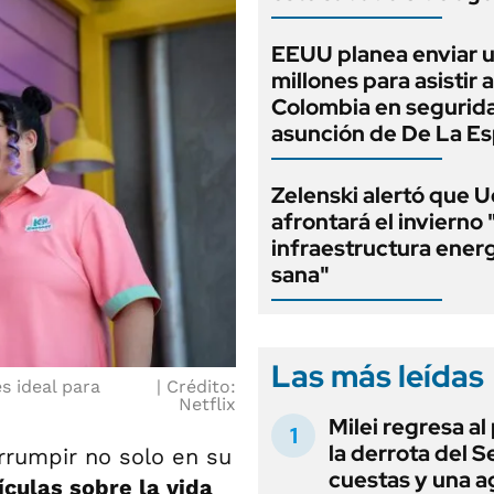
EEUU planea enviar 
millones para asistir a
Colombia en segurida
asunción de De La Esp
Zelenski alertó que U
afrontará el invierno 
infraestructura ener
sana"
Las más leídas
s ideal para
Crédito:
Netflix
Milei regresa al
la derrota del 
rrumpir no solo en su
cuestas y una 
ículas sobre la vida