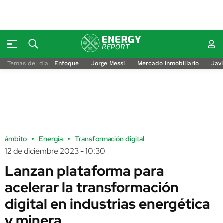
Temas del día
Enfoque
Jorge Messi
Mercado inmobiliario
Javi
ámbito
Energía
Transformación digital
12 de diciembre 2023 - 10:30
Lanzan plataforma para
acelerar la transformación
digital en industrias energética
y minera