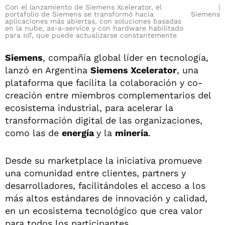
Con el lanzamiento de Siemens Xcelerator, el
portafolio de Siemens se transformó hacia
Siemens
aplicaciones más abiertas, con soluciones basadas
en la nube, as-a-service y con hardware habilitado
para IoT, que puede actualizarse constantemente
Siemens
, compañía global líder en tecnología,
lanzó en Argentina
Siemens Xcelerator
, una
plataforma que facilita la colaboración y co-
creación entre miembros complementarios del
ecosistema industrial, para acelerar la
transformación digital de las organizaciones,
como las de
energía
y la
minería
.
Desde su marketplace la iniciativa promueve
una comunidad entre clientes, partners y
desarrolladores, facilitándoles el acceso a los
más altos estándares de innovación y calidad,
en un ecosistema tecnológico que crea valor
para todos los participantes.