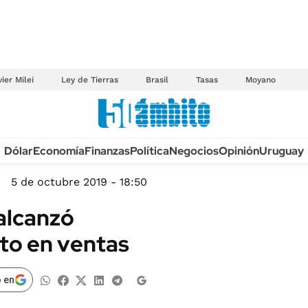
ier Milei
Ley de Tierras
Brasil
Tasas
Moyano
Anuario autos 2026
Dólar
Economía
Finanzas
Política
Negocios
Opinión
Uruguay
TECNOLOGÍA
NOVEDADES FISCA
MÉXICO
5 de octubre 2019 - 18:50
EDICTOS JUDICIAL
OPINIÓN
alcanzó
MULTAS
MUNDO
to en ventas
LICITACIONES
INFORMACIÓN GENERAL
CUADROS TARIFAR
ESPECTÁCULOS
 en
RECALL
DEPORTES