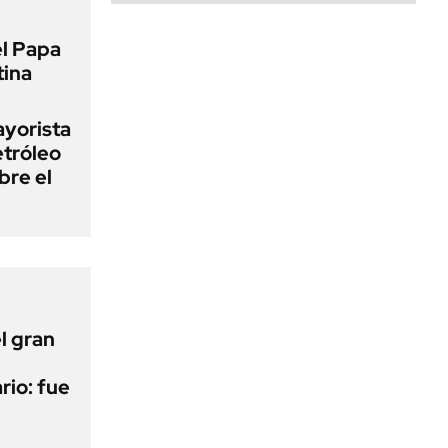
el Papa
tina
ayorista
etróleo
bre el
l gran
rio: fue