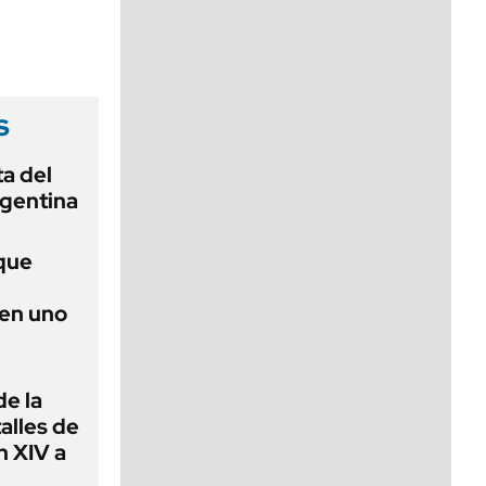
viernes de 10 a 18
s
ta del
rgentina
que
 en uno
de la
alles de
n XIV a