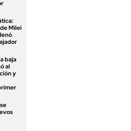
or
tica:
 de Milei
rdenó
bajador
a baja
ó al
ción y
primer
 se
uevos
a