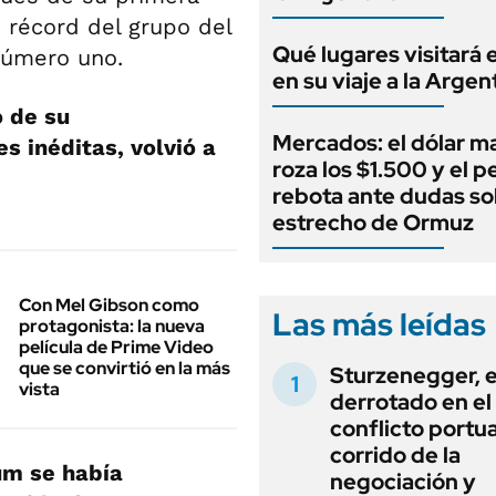
o récord del grupo del
Qué lugares visitará 
número uno.
en su viaje a la Argen
o de su
Mercados: el dólar m
s inéditas, volvió a
roza los $1.500 y el p
rebota ante dudas so
estrecho de Ormuz
Con Mel Gibson como
Las más leídas
protagonista: la nueva
película de Prime Video
que se convirtió en la más
Sturzenegger, e
vista
derrotado en el
conflicto portua
corrido de la
um se había
negociación y