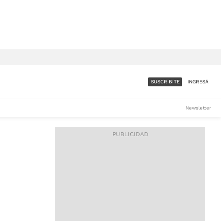
SUSCRIBITE
INGRESÁ
SUMATE A LA COMUNIDAD
Newsletter
DE ÁMBITO
LES
ACCESO FULL - $1.800/MES
ES
CORPORATIVO - CONSULTAR
Si tenés dudas comunicate
con nosotros a
IOS
suscripciones@ambito.com.ar
Llamanos al (54) 11 4556-
9147/48 o
al (54) 11 4449-3256 de lunes a