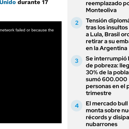
 Unido
durante 17
reemplazado p
Monteoliva
Tensión diplomá
tras los insultos
a Lula, Brasil o
retirar a su em
en la Argentina
Se interrumpió l
de pobreza: lleg
30% de la pobla
sumó 600.000
personas en el 
trimestre
El mercado bull
monta sobre n
récords y disip
nubarrones