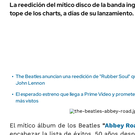
ÁMBITO DEBATE
La reedición del mítico disco de la banda ing
Municipios
tope de los charts, a días de su lanzamiento.
MEDIAKIT AMBITO DEBATE
URUGUAY
The Beatles anuncian una reedición de "Rubber Soul" q
John Lennon
El esperado estreno que llega a Prime Video y promete 
más vistos
El mítico álbum de los Beatles
"
Abbey Ro
encabezar la lista de éxitos, 50 años des