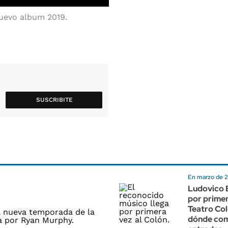
 nuevo album 2019.
SUSCRIBITE
En marzo de 
Ludovico E
por primer
Teatro Co
dónde com