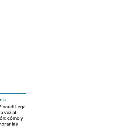
2027
inaudi llega
a vez al
lón: cómo y
prar las