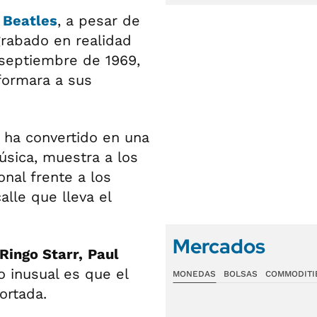
s
Beatles
, a pesar de
rabado en realidad
e septiembre de 1969,
formara a sus
e ha convertido en una
úsica, muestra a los
nal frente a los
lle que lleva el
Mercados
Ringo Starr,
Paul
Lo inusual es que el
MONEDAS
BOLSAS
COMMODITI
ortada.