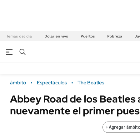
Temas del día
Dólar en vivo
Puertos
Pobreza
Jav
NEGOCIOS
ÚLTIMAS NOTICIAS
Especiales Ámbito
ECONOMÍA
ámbito
Espectáculos
The Beatles
Real Estate
Banco de Datos
Abbey Road de los Beatles 
Sustentabilidad
Campo
nuevamente el primer pues
Seguros
FINANZAS
ENERGY REPORT
Dólar
+
Agregar ámbito
POLÍTICA
Mercados
Nacional