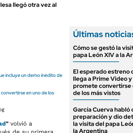
ANUARIO 2025
lesa llegó otra vez al
LIFESTYLE
EDICIÓN IMPRESA
AUTOS
Últimas noticia
Cómo se gestó la visi
papa León XIV a la A
El esperado estreno 
ue incluye un demo inédito de
llega a Prime Video y
promete convertirse
de los más vistos
convertirse en uno de los
García Cuerva habló 
preparación y dio det
ad
"
volvió a
la visita del papa Leó
la Argentina
pués de su primera