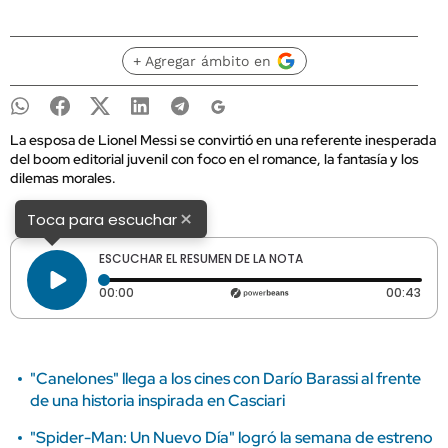
+ Agregar ámbito en
La esposa de Lionel Messi se convirtió en una referente inesperada
del boom editorial juvenil con foco en el romance, la fantasía y los
dilemas morales.
×
Toca para escuchar
ESCUCHAR EL RESUMEN DE LA NOTA
Tiempo transcurrido: 0 segundos
Dura
00:00
00:43
"Canelones" llega a los cines con Darío Barassi al frente
de una historia inspirada en Casciari
"Spider-Man: Un Nuevo Día" logró la semana de estreno