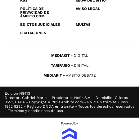
RSS
MAPA DEL SITIO
POLÍTICA DE
AVISO LEGAL
PRIVACIDAD DE
ÁMBITO.COM
EDICTOS JUDICIALES
MULTAS
LICITACIONES
MEDIAKIT
DIGITAL
TARIFARIO
DIGITAL
MEDIAKIT
AMBITO DEBATE
Edición N9413
Director: Gabriel Morini - Propietario: Nefir S.A. - Domicilio: Olleros
3551, CABA - Copyright © 2019 Ambito.com - RNPI En trámite - Issn
1852 9232 - Registro DNDA en trámite - Todos los derechos reservados
- Términos y condiciones de uso