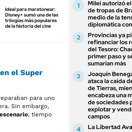
Milei autorizó e
Ideal para maratonear:
de tropas de Bra
Disney+ sumó una de las
medio de la ten
trilogías más populares
diplomática con
de la historia del cine
Provincias ya p
refinanciar los 
del Tesoro: Chac
primer paso y s
sumarían más
en el Super
Joaquín Beneg
ataca la caída de
de Tierras, mie
encabeza una 
preparaban para uno
de sociedades 
ra. Sin embargo,
explotar y vend
 escenario
, tiempo
campos
La Libertad Av