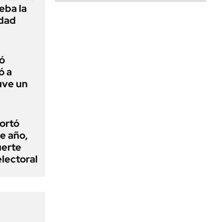
ueba la
edad
ó
ó a
uve un
cortó
e año,
uerte
electoral