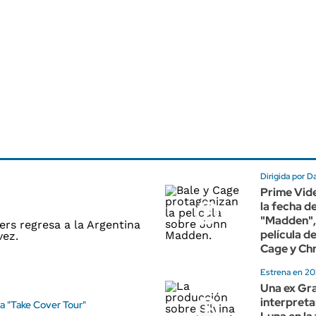
Dirigida por D
Prime Vid
la fecha d
"Madden",
película d
Cage y Chr
Estrena en 2
Una ex Gr
interpretar
ra "Take Cover Tour"