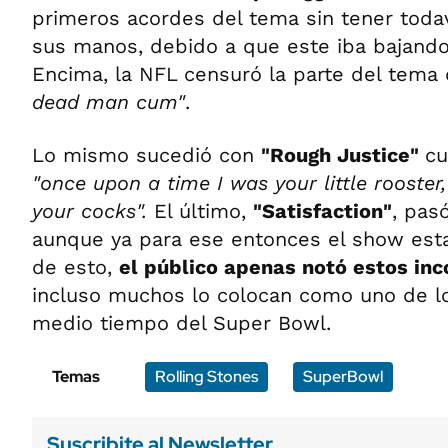
primeros acordes del tema sin tener toda
sus manos, debido a que este iba bajando 
Encima, la NFL censuró la parte del tema
dead man cum"
.
Lo mismo sucedió con
"Rough Justice"
cu
"once upon a time I was your little rooster,
your cocks".
El último,
"Satisfaction"
, pas
aunque ya para ese entonces el show esta
de esto,
el público apenas notó estos in
incluso muchos lo colocan como uno de l
medio tiempo del Super Bowl.
Temas
Rolling Stones
SuperBowl
Suscribite al Newsletter