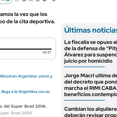
ANUARIO 2025
LIFESTYLE
EDICIÓN IMPRESA
AUTOS
amos la vez que los
 de la cita deportiva.
Últimas noticia
La fiscalía se opuso 
de la defensa de "Pit
Duración: 37 segundos
00:37
Álvarez para suspend
juicio por homicidio
Jorge Macri ultima de
e Wood en Argentina: cómo y
del decreto que pond
marcha el RIMI CABA
 llega a la Argentina con su
beneficios contempl
Cambian los alquilere
Super Bowl 2006.
deberán revisar prop