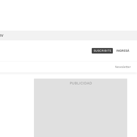
IV
SUSCRIBITE
INGRESÁ
SUMATE A LA COMUNIDAD
Newsletter
DE ÁMBITO
LES
ACCESO FULL - $1.800/MES
ES
CORPORATIVO - CONSULTAR
Si tenés dudas comunicate
con nosotros a
IOS
suscripciones@ambito.com.ar
Llamanos al (54) 11 4556-
9147/48 o
al (54) 11 4449-3256 de lunes a