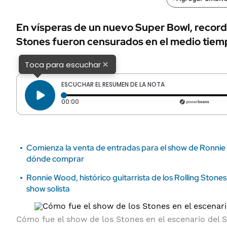
ÁMBITO DEBATE
Municipios
MEDIAKIT AMBITO DEBATE
En vísperas de un nuevo Super Bowl, record
URUGUAY
Stones fueron censurados en el medio tiempo
×
Toca para escuchar
ESCUCHAR EL RESUMEN DE LA NOTA
Tiempo transcurrido: 0 segundos
00:00
Comienza la venta de entradas para el show de Ronni
dónde comprar
Ronnie Wood, histórico guitarrista de los Rolling Stones,
show solista
Cómo fue el show de los Stones en el escenario del 