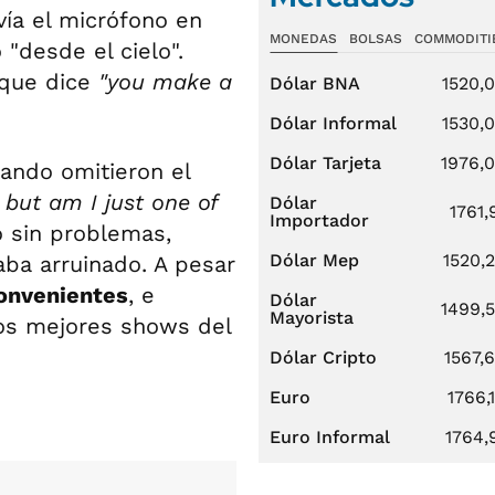
vía el micrófono en
MONEDAS
BOLSAS
COMMODITI
"desde el cielo".
 que dice
"you make a
Dólar BNA
1520,
Dólar Informal
1530,
Dólar Tarjeta
1976,
ando omitieron el
 but am I just one of
Dólar
1761,
Importador
ó sin problemas,
Dólar Mep
1520,
ba arruinado. A pesar
convenientes
, e
Dólar
1499,
Mayorista
os mejores shows del
Dólar Cripto
1567,
Euro
1766,
Euro Informal
1764,