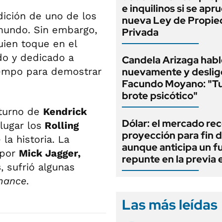
e inquilinos si se apr
dición de uno de los
nueva Ley de Propi
mundo. Sin embargo,
Privada
uien toque en el
ado y dedicado a
Candela Arizaga habl
tiempo para demostrar
nuevamente y deslig
Facundo Moyano: "T
brote psicótico"
 turno de
Kendrick
Dólar: el mercado re
lugar los
Rolling
proyección para fin d
la historia. La
aunque anticipa un f
 por
Mick Jagger,
repunte en la previa 
s
, sufrió algunas
mance
.
Las más leídas