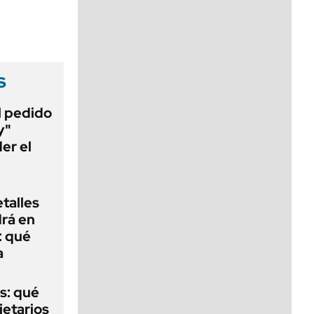
viernes de 10 a 18
s
al pedido
y"
er el
talles
rá en
: qué
a
s: qué
ietarios