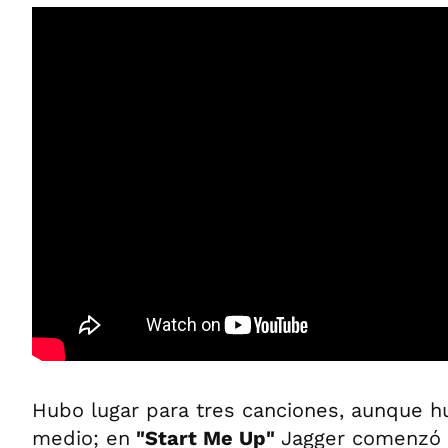
Hubo lugar para tres canciones, aunque hu
medio; en
"Start Me Up"
Jagger comenzó 