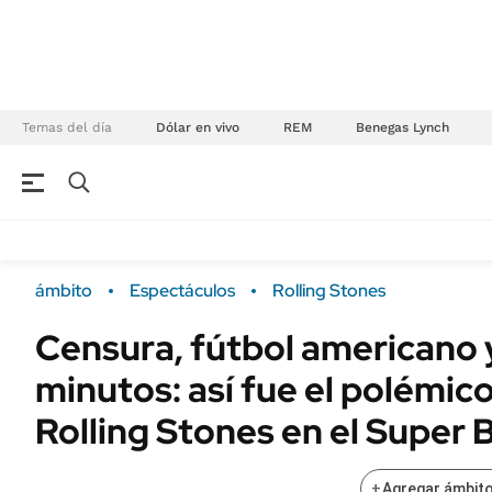
Temas del día
Dólar en vivo
REM
Benegas Lynch
NEGOCIOS
ÚLTIMAS NOTICIAS
Especiales Ámbito
ECONOMÍA
ámbito
Espectáculos
Rolling Stones
Real Estate
Banco de Datos
Censura, fútbol americano y
Sustentabilidad
Campo
minutos: así fue el polémic
Seguros
FINANZAS
ENERGY REPORT
Rolling Stones en el Super 
Dólar
POLÍTICA
Mercados
+
Agregar ámbito
Nacional