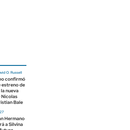
avid O. Russell
eo confirmó
e estreno de
 la nueva
e Nicolas
istian Bale
027
an Hermano
á a Silvina