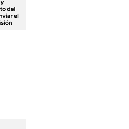
 y
to del
viar el
isión