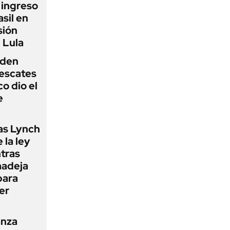
l ingreso
sil en
sión
 Lula
iden
rescates
o dio el
e
as Lynch
 la ley
ntras
madeja
para
er
anza