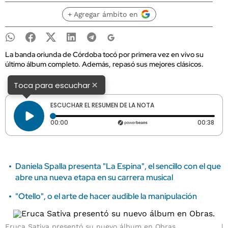
+ Agregar ámbito en
La banda oriunda de Córdoba tocó por primera vez en vivo su
último álbum completo. Además, repasó sus mejores clásicos.
×
Toca para escuchar
ESCUCHAR EL RESUMEN DE LA NOTA
Tiempo transcurrido: 0 segundos
Dura
00:00
00:38
Daniela Spalla presenta "La Espina", el sencillo con el que
abre una nueva etapa en su carrera musical
"Otello", o el arte de hacer audible la manipulación
Eruca Sativa presentó su nuevo álbum en Obras.