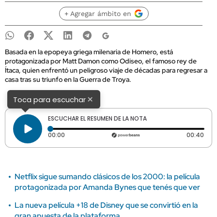
+ Agregar ámbito en
Basada en la epopeya griega milenaria de Homero, está
protagonizada por Matt Damon como Odiseo, el famoso rey de
Ítaca, quien enfrentó un peligroso viaje de décadas para regresar a
casa tras su triunfo en la Guerra de Troya.
×
Toca para escuchar
ESCUCHAR EL RESUMEN DE LA NOTA
Tiempo transcurrido: 0 segundos
Dura
00:00
00:40
Netflix sigue sumando clásicos de los 2000: la película
protagonizada por Amanda Bynes que tenés que ver
La nueva película +18 de Disney que se convirtió en la
gran apuesta de la plataforma