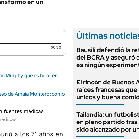
ANUARIO 2025
transformó en un
LIFESTYLE
EDICIÓN IMPRESA
AUTOS
Últimas noticia
Duración: 30 segundos
00:30
Bausili defendió la r
del BCRA y aseguró 
es ningún experimen
Ryan Murphy que es furor en
El rincón de Buenos 
raíces francesas que 
greso de Amaia Montero: cómo
únicos y buena comi
Tailandia: un futbolis
édicas.
en pleno partido tras
sido alcanzado por u
rió a los 71 años en