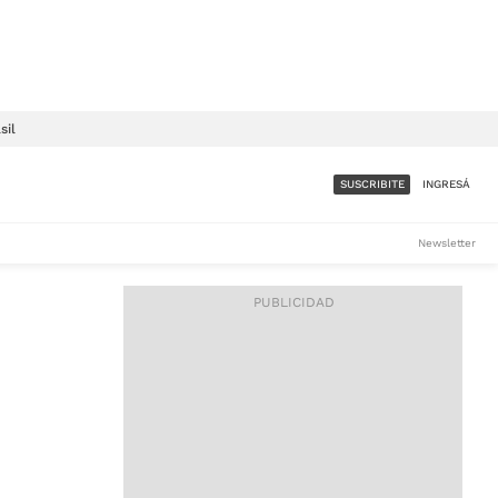
sil
SUSCRIBITE
INGRESÁ
SUMATE A LA COMUNIDAD
Newsletter
DE ÁMBITO
LES
ACCESO FULL - $1.800/MES
ES
CORPORATIVO - CONSULTAR
Si tenés dudas comunicate
con nosotros a
IOS
suscripciones@ambito.com.ar
Llamanos al (54) 11 4556-
9147/48 o
al (54) 11 4449-3256 de lunes a