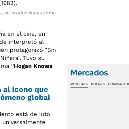
ne, en producciones como
a en el cine, en
de interpretó al
ién protagonizó "Sin
Niñera". Tuvo su
rama
"Hogan Knows
Mercados
MONEDAS
BOLSAS
COMMODITI
a al icono que
enómeno global
iento está de luto
, universalmente