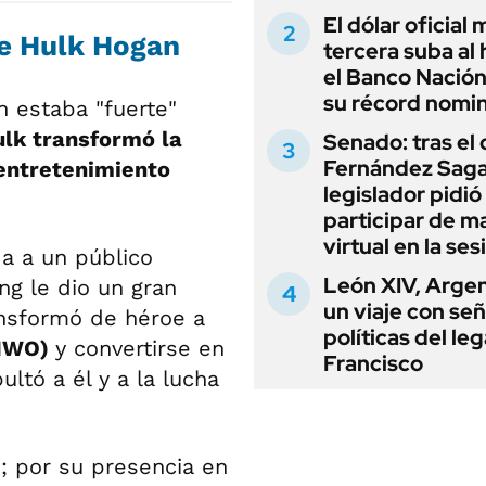
El dólar oficial
re Hulk Hogan
tercera suba al 
el Banco Nación
su récord nomin
n estaba "fuerte"
lk transformó la
Senado: tras el
Fernández Sagas
 entretenimiento
legislador pidió
participar de m
virtual en la ses
da a un público
León XIV, Argen
ng le dio un gran
un viaje con se
ansformó de héroe a
políticas del le
(NWO)
y convertirse en
Francisco
ltó a él y a la lucha