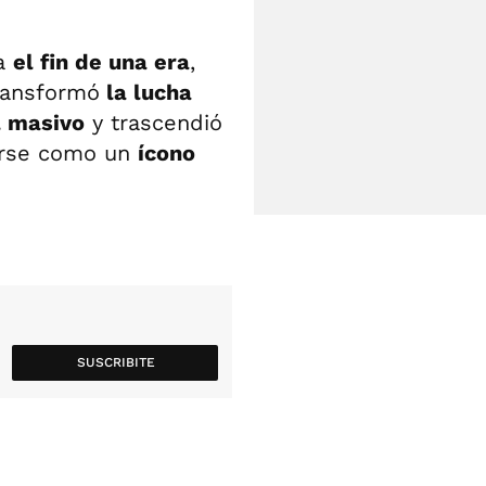
ca
el fin de una era
,
transformó
la lucha
l masivo
y trascendió
darse como un
ícono
SUSCRIBITE