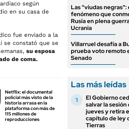
cardíaco según
Las "viudas negras": 
dio en su casa de
fenómeno que conmo
Rusia en plena guerr
Ucrania
ico fue enviado a la
lí se constató que se
Villarruel desafía a Bu
prueba voto remoto e
 semanas,
su esposa
Senado
tado de coma.
Las más leídas
Netflix: el documental
El Gobierno ce
policial más visto de la
historia arrasa en la
salvar la sesión
plataforma con más de
jueves y retira e
115 millones de
capítulo de ley 
reproducciones
Tierras