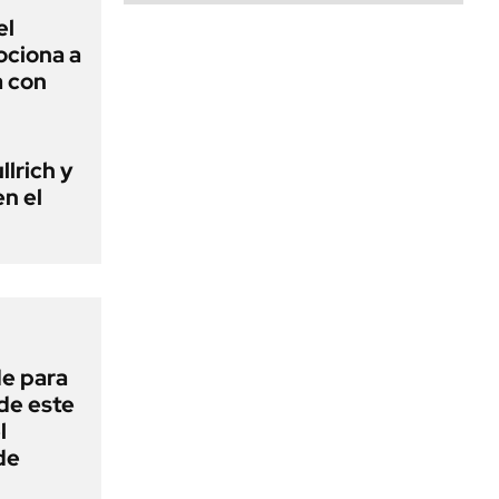
el
ciona a
a con
llrich y
n el
de para
 de este
l
de