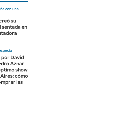
ña con una
creó su
l sentada en
utadora
especial
 por David
edro Aznar
éptimo show
 Aires: cómo
omprar las