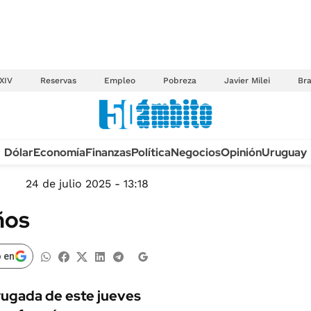
XIV
Reservas
Empleo
Pobreza
Javier Milei
Bra
Anuario autos 2026
Dólar
Economía
Finanzas
Política
Negocios
Opinión
Uruguay
TECNOLOGÍA
NOVEDADES FISCA
MÉXICO
24 de julio 2025 - 13:18
EDICTOS JUDICIAL
OPINIÓN
ños
MULTAS
MUNDO
LICITACIONES
INFORMACIÓN GENERAL
 en
CUADROS TARIFAR
ESPECTÁCULOS
RECALL
drugada de este jueves
DEPORTES