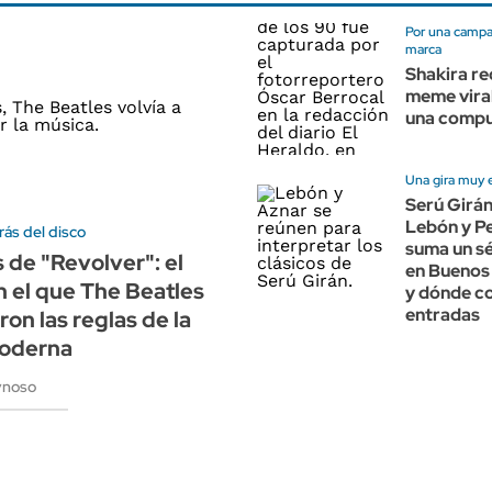
Por una campa
marca
Shakira re
meme vira
una comp
Una gira muy 
Serú Girán
Lebón y P
rás del disco
suma un s
 de "Revolver": el
en Buenos
 el que The Beatles
y dónde c
entradas
ron las reglas de la
oderna
ynoso