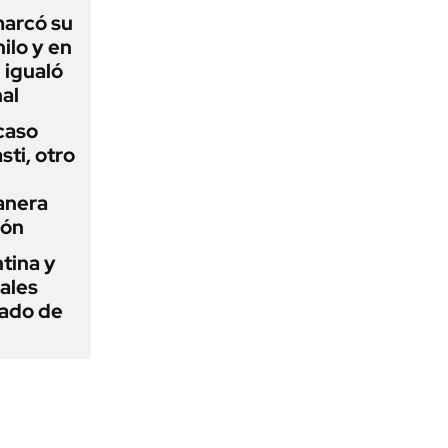
 marcó su
hilo y en
 igualó
al
 caso
ti, otro
anera
ión
tina y
ñales
gado de