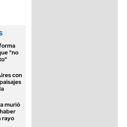
viernes de 10 a 18
s
eforma
que "no
to"
Aires con
paisajes
da
ta murió
 haber
n rayo