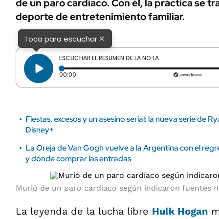
de un paro cardíaco. Con él, la práctica se 
ÁMBITO DEBATE
deporte de entretenimiento familiar.
Municipios
MEDIAKIT AMBITO DEBATE
URUGUAY
×
Toca para escuchar
ESCUCHAR EL RESUMEN DE LA NOTA
Tiempo transcurrido: 0 segundos
00:00
Fiestas, excesos y un asesino serial: la nueva serie de 
Disney+
La Oreja de Van Gogh vuelve a la Argentina con el re
y dónde comprar las entradas
Murió de un paro cardíaco según indicaron fuentes m
La leyenda de la lucha libre
Hulk Hogan
mu