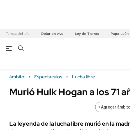
Temas del día
Dólar en vivo
Ley de Tierras
Papa León 
NEGOCIOS
ÚLTIMAS NOTICIAS
Especiales Ámbito
ECONOMÍA
ámbito
Espectáculos
Lucha libre
Real Estate
Banco de Datos
Murió Hulk Hogan a los 71 a
Sustentabilidad
Campo
Seguros
FINANZAS
+
Agregar ámbito
ENERGY REPORT
Dólar
POLÍTICA
Mercados
La leyenda de la lucha libre murió en la ma
Nacional