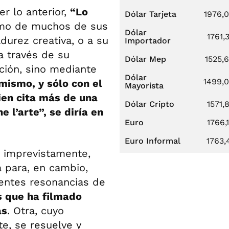
r lo anterior,
“Lo
Dólar Tarjeta
1976,
mo de muchos de sus
Dólar
1761,
adurez creativa, o a su
Importador
a través de su
Dólar Mep
1525,
ción, sino mediante
Dólar
1499,
 mismo, y sólo con el
Mayorista
uien cita más de una
Dólar Cripto
1571,
 l’arte”, se diría en
Euro
1766,
Euro Informal
1763,
, imprevistamente,
a para, en cambio,
dentes resonancias de
s que ha filmado
as
. Otra, cuyo
e, se resuelve y