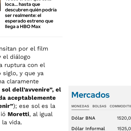
loca... hasta que
descubren quién podría
ser realmente: el
esperado estreno que
llega a HBO Max
nsitan por el film
 el diálogo
a ruptura con el
 siglo, y que ya
rna claramente
l sol dell’avvenire”, el
Mercados
gida aceptablemente
enir”
); ese sol es la
MONEDAS
BOLSAS
COMMODITI
dió
Moretti
, al igual
Dólar BNA
1520,
la vida.
Dólar Informal
1525,