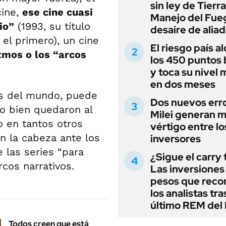
sin ley de Tierra
cine,
ese cine cuasi
Manejo del Fue
io”
(1993, su título
desaire de alia
el primero), un cine
El riesgo país a
itmos o los “arcos
los 450 puntos 
y toca su nivel 
en dos meses
es del mundo, puede
Dos nuevos err
o bien quedaron al
Milei generan 
 en tantos otros
vértigo entre lo
n la cabeza ante los
inversores
 las series “para
¿Sigue el carry
rcos narrativos.
Las inversiones
pesos que rec
los analistas tra
último REM de
Todos creen que está