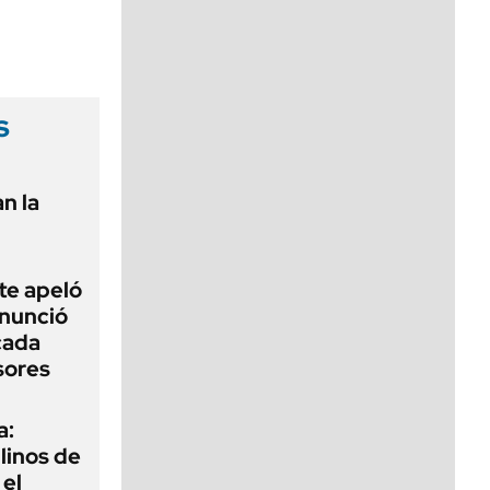
viernes de 10 a 18
s
n la
te apeló
enunció
cada
sores
a:
ilinos de
 el