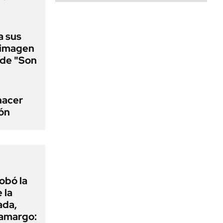
a sus
 imagen
a de "Son
 hacer
ión
obó la
 la
ada,
 amargo: