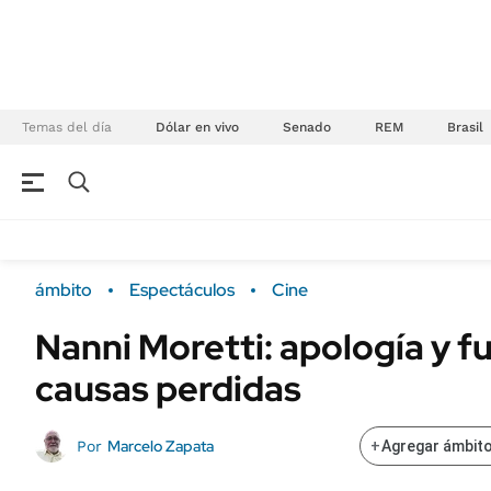
Temas del día
Dólar en vivo
Senado
REM
Brasil
NEGOCIOS
ÚLTIMAS NOTICIAS
Especiales Ámbito
ECONOMÍA
ámbito
Espectáculos
Cine
Real Estate
Banco de Datos
Nanni Moretti: apología y fu
Sustentabilidad
Campo
causas perdidas
Seguros
FINANZAS
ENERGY REPORT
Dólar
Marcelo Zapata
Por
+
Agregar ámbito
POLÍTICA
Mercados
Nacional