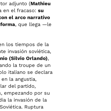
tor adjunto (
Mathieu
a en el fracaso:
su
con el arco narrativo
aforma
, que llega —le
en los tiempos de la
e invasión soviética,
nio (Silvio Orlando)
,
uando la troupe de un
lo italiano se declara
 en la angustia,
lar del partido,
s, empezando por su
dia la invasión de la
Soviética. Ruptura