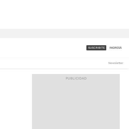
SUSCRIBITE
INGRESÁ
SUMATE A LA COMUNIDAD
Newsletter
DE ÁMBITO
LES
ACCESO FULL - $1.800/MES
ES
CORPORATIVO - CONSULTAR
Si tenés dudas comunicate
con nosotros a
IOS
suscripciones@ambito.com.ar
Llamanos al (54) 11 4556-
9147/48 o
al (54) 11 4449-3256 de lunes a