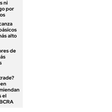
s ni
go por
dos
lcanza
básicos
más alto
ores de
más
s
 trade?
 en
omiendan
s el
l BCRA