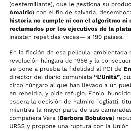
(desternillante), que le gestiona su produc
Amalric
) con el fin de salvarla, desemboc
historia no cumple ni con el algoritmo ni 
reclamados por los ejecutivos de la plat
insisten repetidas veces— a 190 países.
En la ficción de esa película, ambientada 
revolución húngara de 1956 y la consecuent
se pone a prueba la fidelidad al PCI de
En
director del diario comunista
“L’Unità”
, c
circo húngaro al que han llevado a un pueb
en rebeldía, y pide refugio. Ennio, hundido
espera la decisión de Palmiro Togliatti, titu
mientras la mayor parte de sus camarada
compañera Vera (
Barbora Bobulova
) repu
URSS y propone una ruptura con la Unión 