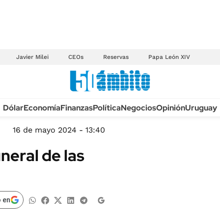
Javier Milei
CEOs
Reservas
Papa León XIV
Anuario autos 2026
Dólar
Economía
Finanzas
Política
Negocios
Opinión
Uruguay
TECNOLOGÍA
NOVEDADES FISCA
MÉXICO
16 de mayo 2024 - 13:40
EDICTOS JUDICIAL
OPINIÓN
neral de las
MULTAS
MUNDO
LICITACIONES
INFORMACIÓN GENERAL
CUADROS TARIFAR
ESPECTÁCULOS
 en
RECALL
DEPORTES