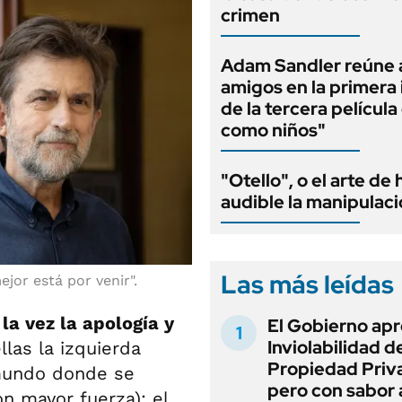
crimen
Adam Sandler reúne 
amigos en la primera
de la tercera películ
como niños"
"Otello", o el arte de
audible la manipulac
Las más leídas
jor está por venir".
la vez la apología y
El Gobierno apr
Inviolabilidad de
ellas la izquierda
Propiedad Priv
n mundo donde se
pero con sabor
n mayor fuerza); el