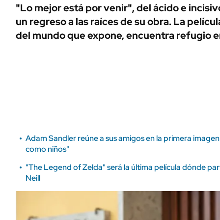
ÁMBITO DEBATE
"Lo mejor está por venir", del ácido e incisivo
Municipios
un regreso a las raíces de su obra. La pelícu
MEDIAKIT AMBITO DEBATE
URUGUAY
del mundo que expone, encuentra refugio en 
Adam Sandler reúne a sus amigos en la primera imagen d
como niños"
"The Legend of Zelda" será la última película dónde part
Neill