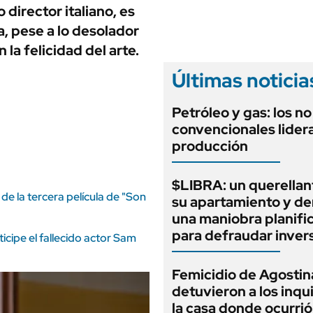
ANUARIO 2025
 director italiano, es
LIFESTYLE
EDICIÓN IMPRESA
la, pese a lo desolador
AUTOS
la felicidad del arte.
Últimas noticia
Petróleo y gas: los no
convencionales lidera
producción
$LIBRA: un querellan
e la tercera película de "Son
su apartamiento y d
una maniobra planifi
para defraudar inver
icipe el fallecido actor Sam
Femicidio de Agostin
detuvieron a los inqu
la casa donde ocurrió