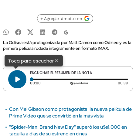
+ Agregar ámbito en
La Odisea está protagonizada por Matt Damon como Odiseo y es la
primera película rodada íntegramente en formato IMAX.
×
Toca para escuchar
ESCUCHAR EL RESUMEN DE LA NOTA
Tiempo transcurrido: 0 segundos
Dura
00:00
00:38
Con Mel Gibson como protagonista: la nueva película de
Prime Video que se convirtió en la más vista
"Spider-Man: Brand New Day" superó los u$s1.000 en
taquilla a días de su estreno en cines