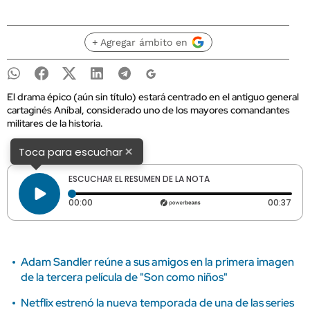
+ Agregar ámbito en
El drama épico (aún sin título) estará centrado en el antiguo general
cartaginés Aníbal, considerado uno de los mayores comandantes
militares de la historia.
×
Toca para escuchar
ESCUCHAR EL RESUMEN DE LA NOTA
Tiempo transcurrido: 0 segundos
Dura
00:00
00:37
Adam Sandler reúne a sus amigos en la primera imagen
de la tercera película de "Son como niños"
Netflix estrenó la nueva temporada de una de las series