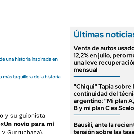
ANUARIO 2025
LIFESTYLE
EDICIÓN IMPRESA
AUTOS
Últimas noticia
Venta de autos usado
12,2% en julio, pero m
 de una historia inspirada en
una leve recuperació
mensual
más taquillera de la historia
"Chiqui" Tapia sobre 
continuidad del técn
argentino: "Mi plan A,
B y mi plan C es Scalo
to
y su guionista
, «Un novio para mi
Bausili, ante la recien
tensión sobre las tas
 y Gurruchaga),