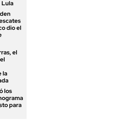
 Lula
iden
rescates
o dio el
e
rras, el
el
 la
ada
 los
onograma
sto para