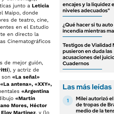
encajes y la liquidez 
icas junto a
Leticia
niveles adecuados"
el Maipo, donde
res de teatro, cine,
¿Qué hacer si tu auto
sentes en el Estudio
incendia mientras ma
e en directo la
tas Cinematográficos
Testigos de Vialidad 
pusieron en duda las
acusaciones del juici
s de mejor guión,
Cuadernos
itti
), y actriz de
s son
«La señal»
,
«La antena», «XXY»,
Las más leídas
mentales
«Argentina
 dibujo
«Martín
Milei autorizó e
de tropas de Bra
ano Mores, Héctor
medio de la ten
Eloy Martinez
, y (lo