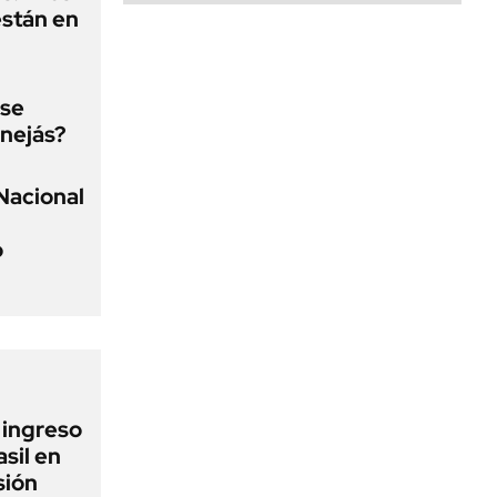
están en
 se
nejás?
Nacional
o
l ingreso
sil en
sión