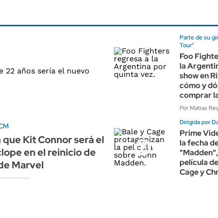
Parte de su gi
Tour"
Foo Fighte
la Argenti
show en Ri
cómo y d
comprar l
Por Matias Re
Dirigida por D
UCM
Prime Vid
que Kit Connor será el
la fecha d
lope en el reinicio de
"Madden",
película d
de Marvel
Cage y Chr