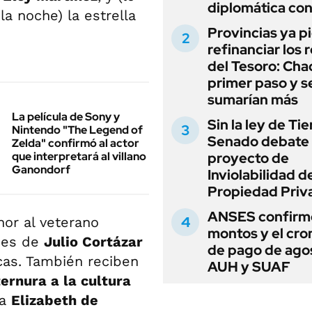
diplomática con
a noche) la estrella
Provincias ya p
refinanciar los 
del Tesoro: Chac
primer paso y s
sumarían más
La película de Sony y
Sin la ley de Tie
Nintendo "The Legend of
Senado debate 
Zelda" confirmó al actor
que interpretará al villano
proyecto de
Ganondorf
Inviolabilidad de
Propiedad Priv
ANSES confirmó
or al veterano
montos y el cr
nes de
Julio Cortázar
de pago de ago
cas. También reciben
AUH y SUAF
ternura a la cultura
fa
Elizabeth de