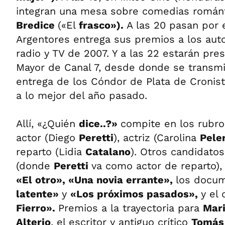
integran una mesa sobre comedias románt
Bredice
(«El
frasco»).
A las 20 pasan por 
Argentores entrega sus premios a los auto
radio y TV de 2007. Y a las 22 estarán pre
Mayor de Canal 7, desde donde se transmit
entrega de los Cóndor de Plata de Cronis
a lo mejor del año pasado.
Allí, «¿Quién
dice..?»
compite en los rubro
actor (Diego
Peretti
), actriz (Carolina
Peler
reparto (Lidia
Catalano
). Otros candidato
(donde
Peretti
va como actor de reparto)
«El otro», «Una novia errante»,
los docu
latente»
y
«Los próximos pasados»,
y el
Fierro».
Premios a la trayectoria para
Mari
Alterio
, el escritor y antiguo crítico
Tomás 