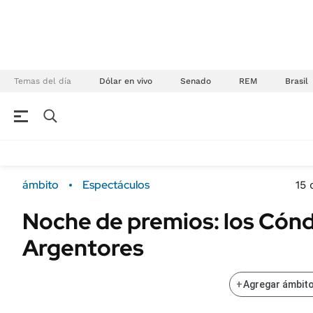
Temas del día
Dólar en vivo
Senado
REM
Brasil
NEGOCIOS
ÚLTIMAS NOTICIAS
Especiales Ámbito
ECONOMÍA
ámbito
Espectáculos
15 
Real Estate
Banco de Datos
Noche de premios: los Cónd
Sustentabilidad
Campo
Argentores
Seguros
FINANZAS
ENERGY REPORT
Dólar
+
Agregar ámbito
POLÍTICA
Mercados
Nacional