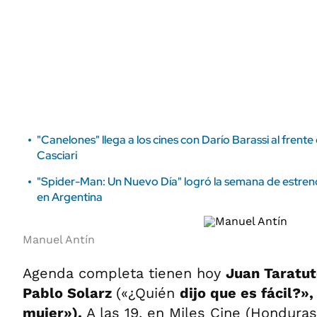
ÁMBITO DEBATE
Municipios
MEDIAKIT AMBITO DEBATE
URUGUAY
"Canelones" llega a los cines con Darío Barassi al frente
Casciari
"Spider-Man: Un Nuevo Día" logró la semana de estreno 
en Argentina
Manuel Antín
Agenda completa tienen hoy
Juan Taratu
Pablo Solarz
(«¿Quién
dijo que es fácil?»
mujer»).
A las 19, en Miles Cine (Honduras