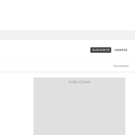
SUSCRIBITE
INGRESÁ
SUMATE A LA COMUNIDAD
Newsletter
DE ÁMBITO
LES
ACCESO FULL - $1.800/MES
ES
CORPORATIVO - CONSULTAR
Si tenés dudas comunicate
con nosotros a
IOS
suscripciones@ambito.com.ar
Llamanos al (54) 11 4556-
9147/48 o
al (54) 11 4449-3256 de lunes a