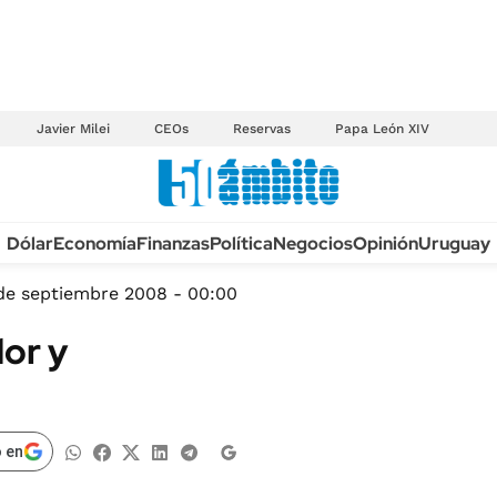
Javier Milei
CEOs
Reservas
Papa León XIV
Anuario autos 2026
Dólar
Economía
Finanzas
Política
Negocios
Opinión
Uruguay
TECNOLOGÍA
NOVEDADES FISCA
MÉXICO
de septiembre 2008 - 00:00
EDICTOS JUDICIAL
OPINIÓN
or y
MULTAS
MUNDO
LICITACIONES
INFORMACIÓN GENERAL
CUADROS TARIFAR
ESPECTÁCULOS
 en
RECALL
DEPORTES