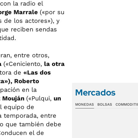
con la radio el
Jorge Marrale
(«por su
 de los actores»), y
que reciben sendas
tidad.
an, entre otros,
la
(«Ceniciento,
la otra
ctora de
«Las dos
ta»), Roberto
ipación en la
Mercados
z Mouján
(«Pulqui,
un
MONEDAS
BOLSAS
COMMODITI
el equipo de
a temporada, entre
tro que también debe
 Conducen el de