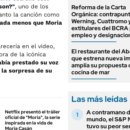
 son?"
, uno de los
Reforma de la Carta
Orgánica: contrapunt
Tanto la canción como
Werning, Cuattromo 
nada menos que Moria
extitulares del BCRA 
empleo y designacio
ecería en el video,
El restaurante del A
ora de la icónica
que estrena nueva i
abía prestado su voz
amplía su propuesta 
 la sorpresa de su
cocina de mar
Las más leídas
A contramano d
Netflix presentó el tráiler
oficial de "Moria", la serie
mundo, el S&P 
inspirada en la vida de
tuvo su peor s
Moria Casán