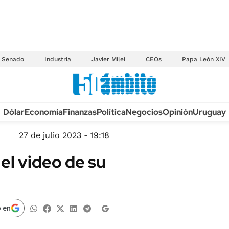
Senado
Industria
Javier Milei
CEOs
Papa León XIV
Anuario autos 2026
Dólar
Economía
Finanzas
Política
Negocios
Opinión
Uruguay
TECNOLOGÍA
NOVEDADES FISCA
MÉXICO
27 de julio 2023 - 19:18
EDICTOS JUDICIAL
OPINIÓN
el video de su
MULTAS
MUNDO
LICITACIONES
INFORMACIÓN GENERAL
CUADROS TARIFAR
ESPECTÁCULOS
 en
RECALL
DEPORTES