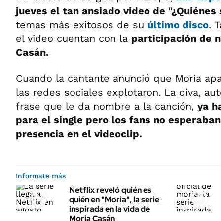
jueves el tan ansiado video de "¿Quiénes
temas más exitosos de su
último disco
. 
el video cuentan con la
participación de 
Casán.
Cuando la cantante anunció que Moria apar
las redes sociales explotaron. La diva, aut
frase que le da nombre a la canción,
ya h
para el single pero los fans no esperaban
presencia en el videoclip.
Informate más
Netflix reveló quién es
quién en "Moria", la serie
inspirada en la vida de
Moria Casán