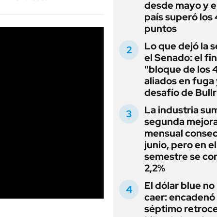
desde mayo y el
país superó los
puntos
Lo que dejó la s
el Senado: el fin
"bloque de los 
aliados en fuga 
desafío de Bullr
La industria su
segunda mejor
mensual consec
junio, pero en e
semestre se con
2,2%
El dólar blue no
caer: encadenó
séptimo retroce