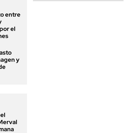
o entre
y
por el
nes
basto
magen y
de
el
Merval
emana