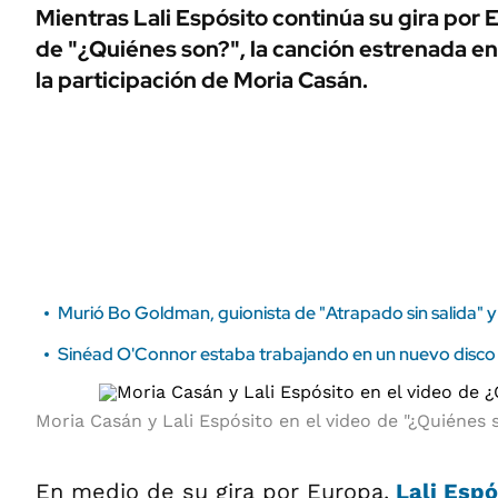
ÁMBITO DEBATE
Mientras Lali Espósito continúa su gira por 
Municipios
de "¿Quiénes son?", la canción estrenada en
MEDIAKIT AMBITO DEBATE
URUGUAY
la participación de Moria Casán.
Murió Bo Goldman, guionista de "Atrapado sin salida" 
Sinéad O'Connor estaba trabajando en un nuevo disco
Moria Casán y Lali Espósito en el video de "¿Quiénes 
En medio de su gira por Europa,
Lali Esp