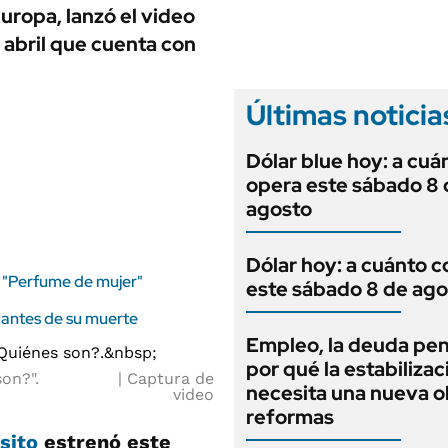
ANUARIO 2025
Europa, lanzó el video
LIFESTYLE
EDICIÓN IMPRESA
 abril que cuenta con
AUTOS
Últimas noticia
Dólar blue hoy: a cuá
opera este sábado 8 
agosto
Dólar hoy: a cuánto c
y "Perfume de mujer"
este sábado 8 de ago
 antes de su muerte
Empleo, la deuda pen
por qué la estabilizac
son?".
Captura de
necesita una nueva o
video
reformas
ósito
estrenó este