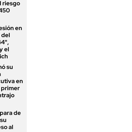
 riesgo
 450
esión en
 del
44",
y el
ich
mó su
a
utiva en
l primer
trajo
 para de
 su
so al