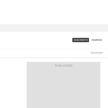
SUSCRIBITE
INGRESÁ
SUMATE A LA COMUNIDAD
Newsletter
DE ÁMBITO
LES
ACCESO FULL - $1.800/MES
ES
CORPORATIVO - CONSULTAR
Si tenés dudas comunicate
con nosotros a
IOS
suscripciones@ambito.com.ar
Llamanos al (54) 11 4556-
9147/48 o
al (54) 11 4449-3256 de lunes a