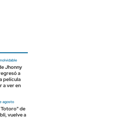
nolvidable
 de Jhonny
regresó a
a película
r a ver en
e agosto
 Totoro" de
li, vuelve a