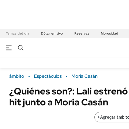
Temas del día
Dólar en vivo
Reservas
Morosidad
NEGOCIOS
ÚLTIMAS NOTICIAS
Especiales Ámbito
ECONOMÍA
ámbito
Espectáculos
Moria Casán
Real Estate
Banco de Datos
¿Quiénes son?: Lali estrenó 
Sustentabilidad
Campo
hit junto a Moria Casán
Seguros
FINANZAS
ENERGY REPORT
Dólar
+
Agregar ámbito
POLÍTICA
Mercados
Nacional