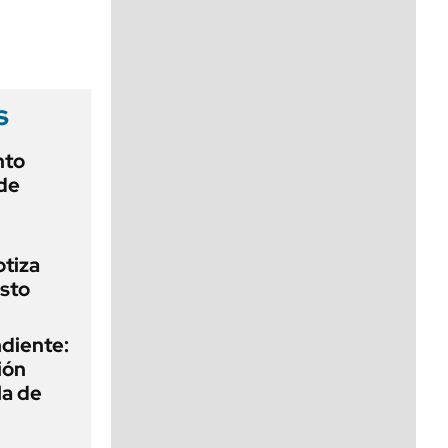
viernes de 10 a 18
s
nto
de
otiza
sto
diente:
ión
la de