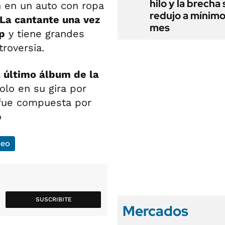
hilo y la brecha 
an en un auto con ropa
redujo a mínimo
La cantante una vez
mes
ip
y tiene grandes
roversia.
l último álbum de la
lo en su gira por
 fue compuesta por
o
deo
SUSCRIBITE
Mercados