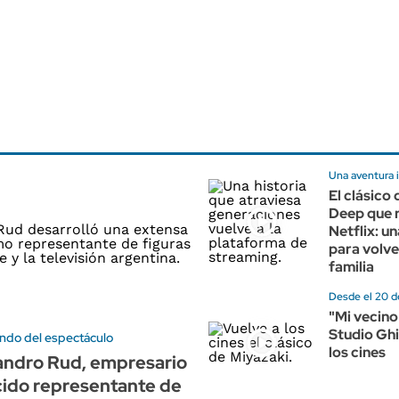
Una aventura i
El clásico
Deep que 
Netflix: un
para volve
familia
Desde el 20 d
"Mi vecino
Studio Ghib
undo del espectáculo
los cines
andro Rud, empresario
cido representante de