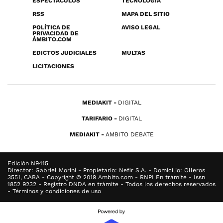
ESPECTÁCULOS
TECNOLOGÍA
RSS
MAPA DEL SITIO
POLÍTICA DE
AVISO LEGAL
PRIVACIDAD DE
ÁMBITO.COM
EDICTOS JUDICIALES
MULTAS
LICITACIONES
MEDIAKIT
DIGITAL
TARIFARIO
DIGITAL
MEDIAKIT
AMBITO DEBATE
Edición N9415
Director: Gabriel Morini - Propietario: Nefir S.A. - Domicilio: Olleros
3551, CABA - Copyright © 2019 Ambito.com - RNPI En trámite - Issn
1852 9232 - Registro DNDA en trámite - Todos los derechos reservados
- Términos y condiciones de uso