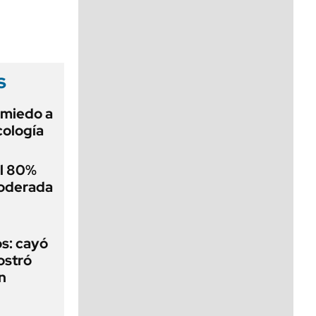
viernes de 10 a 18
s
 miedo a
cología
el 80%
moderada
s: cayó
ostró
n