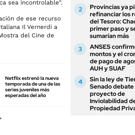
 sea incontrolable".
Provincias ya p
refinanciar los 
zación de ese recurso
del Tesoro: Chac
taliana Il Vernerdi a
primer paso y s
 Mostra del Cine de
sumarían más
ANSES confirmó
montos y el cr
de pago de ago
AUH y SUAF
Netflix estrenó la nueva
Sin la ley de Tie
temporada de una de las
Senado debate 
series juveniles más
proyecto de
esperadas del año
Inviolabilidad de
Propiedad Priv