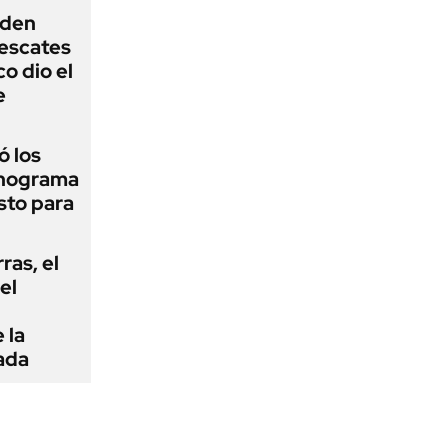
iden
rescates
o dio el
e
 los
onograma
sto para
rras, el
el
 la
ada