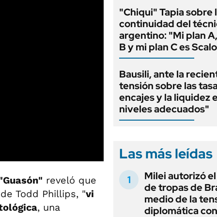
"Chiqui" Tapia sobre 
continuidad del técn
argentino: "Mi plan A,
B y mi plan C es Scalo
Bausili, ante la recien
tensión sobre las tas
encajes y la liquidez 
niveles adecuados"
Las más leídas
Milei autorizó e
"Guasón"
reveló que
de tropas de Bra
de Todd Phillips, "
vi
medio de la ten
tológica
, una
diplomática con