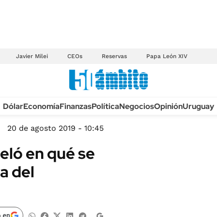
Javier Milei
CEOs
Reservas
Papa León XIV
Anuario autos 2026
Dólar
Economía
Finanzas
Política
Negocios
Opinión
Uruguay
TECNOLOGÍA
NOVEDADES FISCA
MÉXICO
20 de agosto 2019 - 10:45
EDICTOS JUDICIAL
OPINIÓN
eló en qué se
MULTAS
MUNDO
a del
LICITACIONES
INFORMACIÓN GENERAL
CUADROS TARIFAR
ESPECTÁCULOS
RECALL
DEPORTES
 en