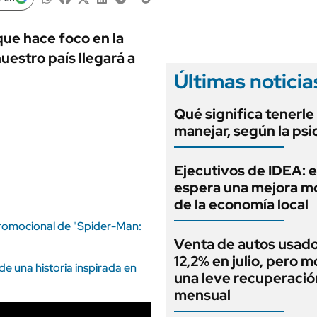
ANUARIO 2025
LIFESTYLE
EDICIÓN IMPRESA
AUTOS
que hace foco en la
uestro país llegará a
Últimas noticia
Qué significa tenerle
manejar, según la psi
Ejecutivos de IDEA: 
espera una mejora 
de la economía local
promocional de "Spider-Man:
Venta de autos usado
12,2% en julio, pero m
 de una historia inspirada en
una leve recuperació
mensual