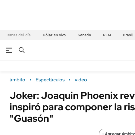
Temas del día
Dólar en vivo
Senado
REM
Brasil
NEGOCIOS
ÚLTIMAS NOTICIAS
Especiales Ámbito
ECONOMÍA
ámbito
Espectáculos
video
Real Estate
Banco de Datos
Joker: Joaquin Phoenix rev
Sustentabilidad
Campo
inspiró para componer la ris
Seguros
FINANZAS
ENERGY REPORT
"Guasón"
Dólar
POLÍTICA
Mercados
+
Agregar ámbito
Nacional