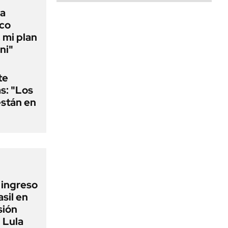
la
ico
 mi plan
ni"
te
as: "Los
están en
l ingreso
sil en
sión
 Lula