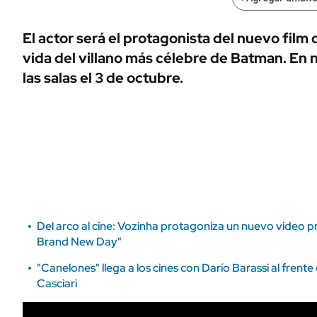
ÁMBITO DEBATE
Municipios
MEDIAKIT AMBITO DEBATE
El actor será el protagonista del nuevo film 
URUGUAY
vida del villano más célebre de Batman. En n
las salas el 3 de octubre.
Del arco al cine: Vozinha protagoniza un nuevo video 
Brand New Day"
"Canelones" llega a los cines con Darío Barassi al frente
Casciari