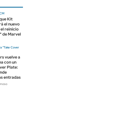
UCM
que Kit
á el nuevo
el reinicio
" de Marvel
ra "Take Cover
rs vuelve a
na con un
ver Plate:
ónde
as entradas
ynoso