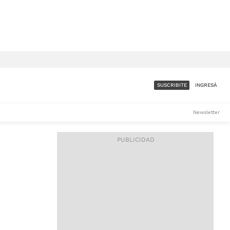
SUSCRIBITE
INGRESÁ
SUMATE A LA COMUNIDAD
Newsletter
DE ÁMBITO
LES
ACCESO FULL - $1.800/MES
ES
CORPORATIVO - CONSULTAR
Si tenés dudas comunicate
con nosotros a
IOS
suscripciones@ambito.com.ar
Llamanos al (54) 11 4556-
9147/48 o
al (54) 11 4449-3256 de lunes a