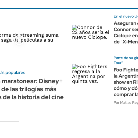
En el nuevo 
Aseguran 
Connor ser
Cíclope en 
de "X-Men
Parte de su gi
Tour"
Foo Fighte
más populares
la Argenti
a maratonear: Disney+
show en Ri
de las trilogías más
cómo y d
comprar l
de la historia del cine
Por Matias Re