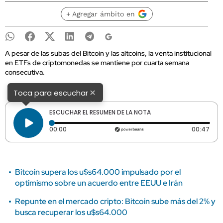
+ Agregar ámbito en
A pesar de las subas del Bitcoin y las altcoins, la venta institucional
en ETFs de criptomonedas se mantiene por cuarta semana
consecutiva.
×
Toca para escuchar
ESCUCHAR EL RESUMEN DE LA NOTA
Tiempo transcurrido: 0 segundos
Dura
00:00
00:47
Bitcoin supera los u$s64.000 impulsado por el
optimismo sobre un acuerdo entre EEUU e Irán
Repunte en el mercado cripto: Bitcoin sube más del 2% y
busca recuperar los u$s64.000