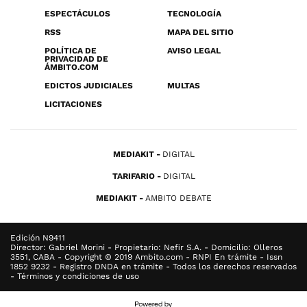
ESPECTÁCULOS
TECNOLOGÍA
RSS
MAPA DEL SITIO
POLÍTICA DE
AVISO LEGAL
PRIVACIDAD DE
ÁMBITO.COM
EDICTOS JUDICIALES
MULTAS
LICITACIONES
MEDIAKIT
DIGITAL
TARIFARIO
DIGITAL
MEDIAKIT
AMBITO DEBATE
Edición N9411
Director: Gabriel Morini - Propietario: Nefir S.A. - Domicilio: Olleros
3551, CABA - Copyright © 2019 Ambito.com - RNPI En trámite - Issn
1852 9232 - Registro DNDA en trámite - Todos los derechos reservados
- Términos y condiciones de uso