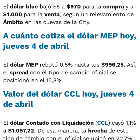
El
dólar blue
bajó $5 a
$970
para la
compra
y a
$1.000
para la
venta
, según un relevamiento de
Ámbito
en las cuevas de la City.
A cuánto cotiza el dólar MEP hoy,
jueves 4 de abril
El
dólar MEP
rebotó 0,5% hasta los
$996,25.
Así,
el
spread
con el tipo de cambio oficial se
posicionó en el 15,8%.
Valor del dólar CCL hoy, jueves 4
de abril
El
dólar
Contado con Liquidación
(
CCL
) cayó 1,1%
a
$1.057,22
. De esa manera, la
brecha
de este
tipo de cambio con el oficial se ubicó en 22,7%.