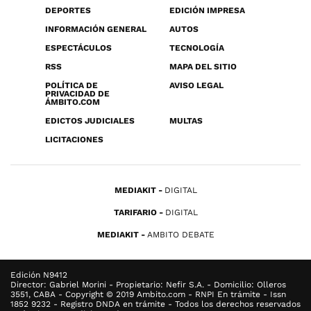
DEPORTES
EDICIÓN IMPRESA
INFORMACIÓN GENERAL
AUTOS
ESPECTÁCULOS
TECNOLOGÍA
RSS
MAPA DEL SITIO
POLÍTICA DE
AVISO LEGAL
PRIVACIDAD DE
ÁMBITO.COM
EDICTOS JUDICIALES
MULTAS
LICITACIONES
MEDIAKIT
DIGITAL
TARIFARIO
DIGITAL
MEDIAKIT
AMBITO DEBATE
Edición N9412
Director: Gabriel Morini - Propietario: Nefir S.A. - Domicilio: Olleros
3551, CABA - Copyright © 2019 Ambito.com - RNPI En trámite - Issn
1852 9232 - Registro DNDA en trámite - Todos los derechos reservados