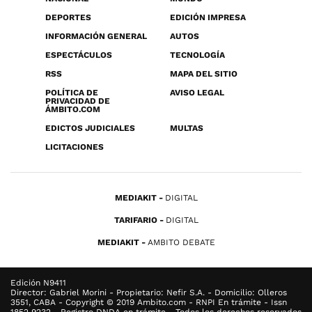
DEPORTES
EDICIÓN IMPRESA
INFORMACIÓN GENERAL
AUTOS
ESPECTÁCULOS
TECNOLOGÍA
RSS
MAPA DEL SITIO
POLÍTICA DE
AVISO LEGAL
PRIVACIDAD DE
ÁMBITO.COM
EDICTOS JUDICIALES
MULTAS
LICITACIONES
MEDIAKIT
DIGITAL
TARIFARIO
DIGITAL
MEDIAKIT
AMBITO DEBATE
Edición N9411
Director: Gabriel Morini - Propietario: Nefir S.A. - Domicilio: Olleros
3551, CABA - Copyright © 2019 Ambito.com - RNPI En trámite - Issn