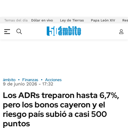
Temas del día
Dólar en vivo
Ley de Tierras
Papa León XIV
Res
ámbito
Finanzas
Acciones
9 de junio 2026 - 17:32
Los ADRs treparon hasta 6,7%,
pero los bonos cayeron y el
riesgo país subió a casi 500
puntos