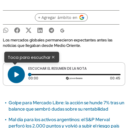
+ Agregar ámbito en
Los mercados globales permanecieron expectantes antes las
noticias que llegaban desde Medio Oriente.
×
Toca para escuchar
ESCUCHAR EL RESUMEN DE LA NOTA
Tiempo transcurrido: 0 segundos
Dura
00:00
00:45
Golpe para Mercado Libre: la acción se hunde 7% tras un
balance que sembró dudas sobre su rentabilidad
Mal día para los activos argentinos: el S&P Merval
perforó los 2.000 puntos y volvió a subir el riesgo país