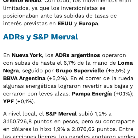
Oriente Medio
. Con todo, los movimientos eran
limitados, ya que los inversionistas se
posicionaban ante las subidas de tasas de
interés previstas en
EEUU
y
Europa
.
ADRs y S&P Merval
En
Nueva York
, los
ADRs argentinos
operaron
con subas de hasta el 6,7% de la mano de
Loma
Negra
, seguido por
Grupo Supervielle
(+5,5%) y
BBVA Argentina
(+5,2%). En el correr de la rueda
algunas energéticas lograron revertir sus bajas y
cerraron con leves alzas:
Pampa Energía
(+0,1%);
YPF
(+0,1%).
A nivel local, el
S&P Merval
subió 1,2% a
3.150.726,8 puntos en pesos, pero su contraparte
en dólares lo hizo 1,9% a 2.076,62 puntos. Entre
las acciones líderes, los papeles anotaron verdes