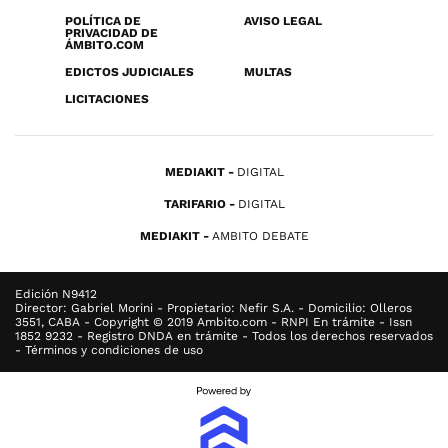
POLÍTICA DE
AVISO LEGAL
PRIVACIDAD DE
ÁMBITO.COM
EDICTOS JUDICIALES
MULTAS
LICITACIONES
MEDIAKIT
DIGITAL
TARIFARIO
DIGITAL
MEDIAKIT
AMBITO DEBATE
Edición N9412
Director: Gabriel Morini - Propietario: Nefir S.A. - Domicilio: Olleros
3551, CABA - Copyright © 2019 Ambito.com - RNPI En trámite - Issn
1852 9232 - Registro DNDA en trámite - Todos los derechos reservados
- Términos y condiciones de uso