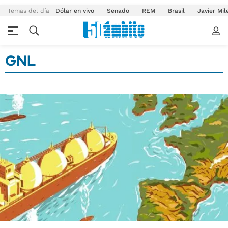
Temas del día
Dólar en vivo
Senado
REM
Brasil
Javier Mil
GNL