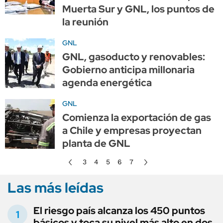
Muerta Sur y GNL, los puntos de
la reunión
GNL
GNL, gasoducto y renovables:
Gobierno anticipa millonaria
agenda energética
GNL
Comienza la exportación de gas
a Chile y empresas proyectan
planta de GNL
3
4
5
6
7
Las más leídas
El riesgo país alcanza los 450 puntos
básicos y toca su nivel más alto en dos