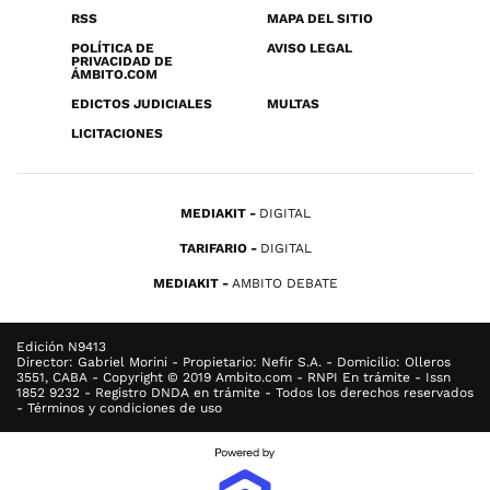
RSS
MAPA DEL SITIO
POLÍTICA DE
AVISO LEGAL
PRIVACIDAD DE
ÁMBITO.COM
EDICTOS JUDICIALES
MULTAS
LICITACIONES
MEDIAKIT
DIGITAL
TARIFARIO
DIGITAL
MEDIAKIT
AMBITO DEBATE
Edición N9413
Director: Gabriel Morini - Propietario: Nefir S.A. - Domicilio: Olleros
3551, CABA - Copyright © 2019 Ambito.com - RNPI En trámite - Issn
1852 9232 - Registro DNDA en trámite - Todos los derechos reservados
- Términos y condiciones de uso