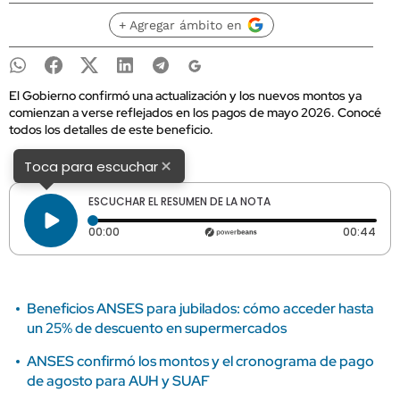
+ Agregar ámbito en
El Gobierno confirmó una actualización y los nuevos montos ya
comienzan a verse reflejados en los pagos de mayo 2026. Conocé
todos los detalles de este beneficio.
×
Toca para escuchar
ESCUCHAR EL RESUMEN DE LA NOTA
Tiempo transcurrido: 0 segundos
Dura
00:00
00:44
Beneficios ANSES para jubilados: cómo acceder hasta
un 25% de descuento en supermercados
ANSES confirmó los montos y el cronograma de pago
de agosto para AUH y SUAF