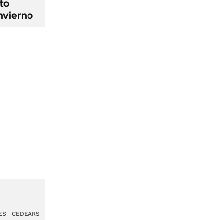
cto
nvierno
ES
CEDEARS