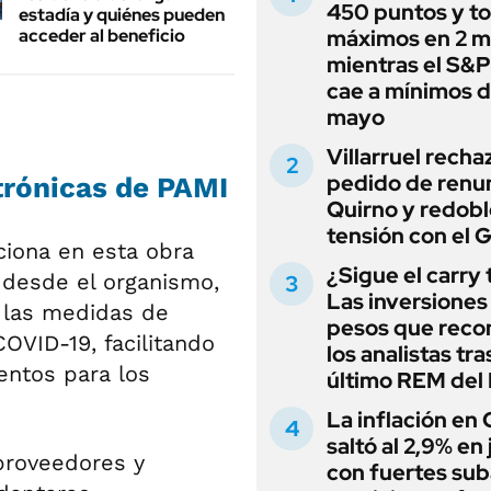
450 puntos y t
estadía y quiénes pueden
acceder al beneficio
máximos en 2 m
mientras el S&
cae a mínimos 
mayo
Villarruel recha
pedido de renu
trónicas de PAMI
Quirno y redobl
tensión con el 
iona en esta obra
¿Sigue el carry
 desde el organismo,
Las inversiones
e las medidas de
pesos que rec
OVID-19, facilitando
los analistas tra
entos para los
último REM de
La inflación en
saltó al 2,9% en j
 proveedores y
con fuertes sub