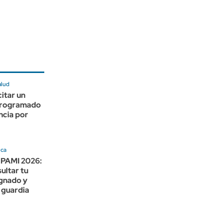
alud
itar un
programado
ncia por
ica
e PAMI 2026:
ultar tu
ignado y
 guardia