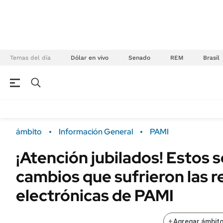
Temas del día
Dólar en vivo
Senado
REM
Brasil
NEGOCIOS
ÚLTIMAS NOTICIAS
Especiales Ámbito
ECONOMÍA
ámbito
Información General
PAMI
Real Estate
Banco de Datos
¡Atención jubilados! Estos s
Sustentabilidad
Campo
cambios que sufrieron las r
Seguros
FINANZAS
ENERGY REPORT
electrónicas de PAMI
Dólar
POLÍTICA
Mercados
+
Agregar ámbito
Nacional