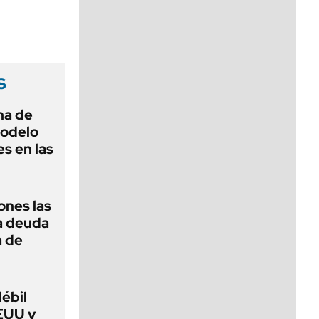
viernes de 10 a 18
s
na de
modelo
s en las
ones las
la deuda
a de
débil
EUU y