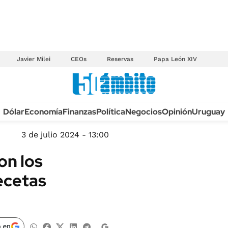
Javier Milei
CEOs
Reservas
Papa León XIV
Anuario autos 2026
Dólar
Economía
Finanzas
Política
Negocios
Opinión
Uruguay
TECNOLOGÍA
NOVEDADES FISCA
MÉXICO
3 de julio 2024 - 13:00
EDICTOS JUDICIAL
OPINIÓN
on los
MULTAS
MUNDO
ecetas
LICITACIONES
INFORMACIÓN GENERAL
CUADROS TARIFAR
ESPECTÁCULOS
RECALL
DEPORTES
 en