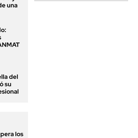
de una
o:
s
a ANMAT
lla del
ó su
esional
upera los