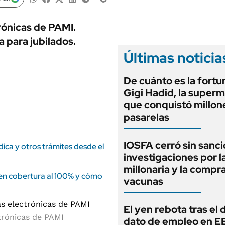
ANUARIO 2025
LIFESTYLE
EDICIÓN IMPRESA
AUTOS
rónicas de PAMI.
 para jubilados.
Últimas noticia
De cuánto es la fortu
Gigi Hadid, la super
que conquistó millone
pasarelas
IOSFA cerró sin sanci
édica y otros trámites desde el
investigaciones por 
millonaria y la compr
en cobertura al 100% y cómo
vacunas
El yen rebota tras el 
trónicas de PAMI
dato de empleo en E