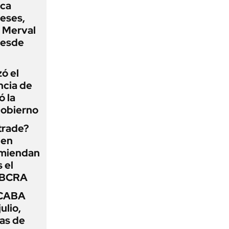
oca
eses,
P Merval
desde
zó el
ncia de
ó la
Gobierno
 trade?
 en
omiendan
s el
l BCRA
 CABA
ulio,
as de