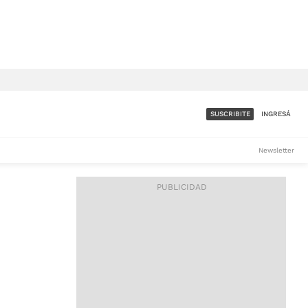
SUSCRIBITE
INGRESÁ
SUMATE A LA COMUNIDAD
Newsletter
DE ÁMBITO
LES
ACCESO FULL - $1.800/MES
ES
CORPORATIVO - CONSULTAR
Si tenés dudas comunicate
con nosotros a
IOS
suscripciones@ambito.com.ar
Llamanos al (54) 11 4556-
9147/48 o
al (54) 11 4449-3256 de lunes a