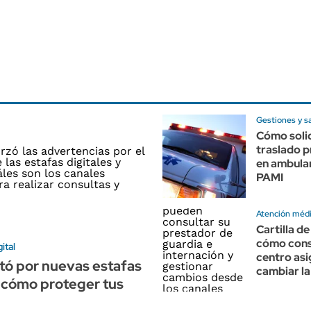
Gestiones y s
Cómo solic
traslado 
en ambula
PAMI
Atención méd
Cartilla d
cómo cons
ital
centro as
tó por nuevas estafas
cambiar la
: cómo proteger tus