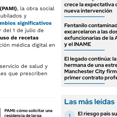
crece la expectativa 
 (PAMI)
, la obra social
nueva intervención
ubilados y
mbios significativos
Fentanilo contaminad
 del 1 de julio de
excarcelaron a las do
 uso de recetas
exfuncionarias de l
y el INAME
ción médica digital en
El legado continúa: la
hermana de una estre
servicio de salud y
Manchester City firm
nales que prescriben
primer contrato prof
Las más leídas
PAMI: cómo solicitar una
El riesgo país s
residencia de larga