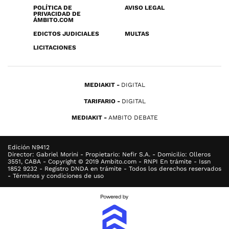
POLÍTICA DE
AVISO LEGAL
PRIVACIDAD DE
ÁMBITO.COM
EDICTOS JUDICIALES
MULTAS
LICITACIONES
MEDIAKIT
DIGITAL
TARIFARIO
DIGITAL
MEDIAKIT
AMBITO DEBATE
Edición N9412
Director: Gabriel Morini - Propietario: Nefir S.A. - Domicilio: Olleros
3551, CABA - Copyright © 2019 Ambito.com - RNPI En trámite - Issn
1852 9232 - Registro DNDA en trámite - Todos los derechos reservados
- Términos y condiciones de uso