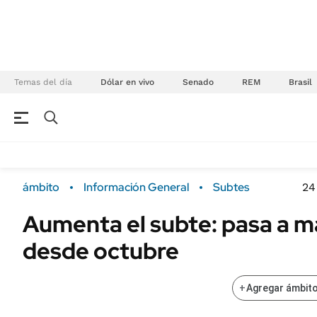
Temas del día
Dólar en vivo
Senado
REM
Brasil
NEGOCIOS
ÚLTIMAS NOTICIAS
Especiales Ámbito
ECONOMÍA
ámbito
Información General
Subtes
24
Real Estate
Banco de Datos
Aumenta el subte: pasa a 
Sustentabilidad
Campo
desde octubre
Seguros
FINANZAS
ENERGY REPORT
Dólar
+
Agregar ámbito
POLÍTICA
Mercados
Nacional