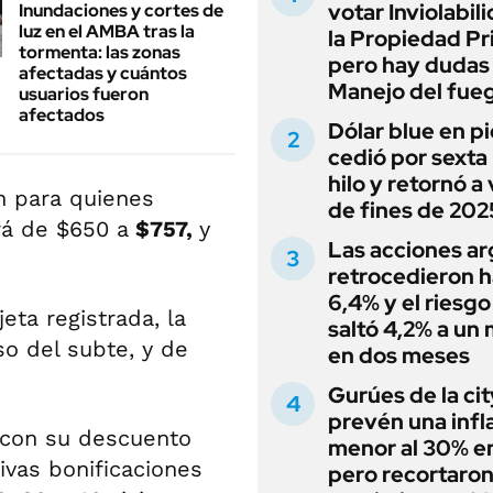
votar Inviolabil
Inundaciones y cortes de
luz en el AMBA tras la
la Propiedad Pr
tormenta: las zonas
pero hay dudas
afectadas y cuántos
Manejo del fue
usuarios fueron
afectados
Dólar blue en p
cedió por sexta 
hilo y retornó a
n para quienes
de fines de 202
rá de $650 a
$757,
y
Las acciones ar
retrocedieron h
6,4% y el riesgo
eta registrada, la
saltó 4,2% a un
aso del subte, y de
en dos meses
Gurúes de la cit
prevén una infl
e con su descuento
menor al 30% e
ivas bonificaciones
pero recortaron