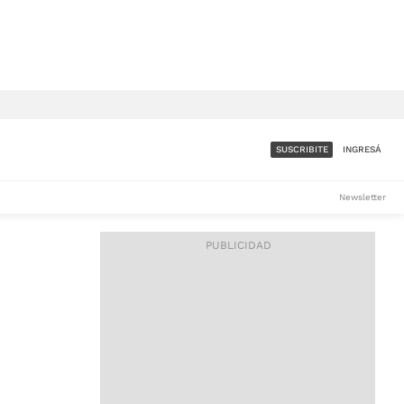
SUSCRIBITE
INGRESÁ
SUMATE A LA COMUNIDAD
Newsletter
DE ÁMBITO
LES
ACCESO FULL - $1.800/MES
ES
CORPORATIVO - CONSULTAR
Si tenés dudas comunicate
con nosotros a
IOS
suscripciones@ambito.com.ar
Llamanos al (54) 11 4556-
9147/48 o
al (54) 11 4449-3256 de lunes a