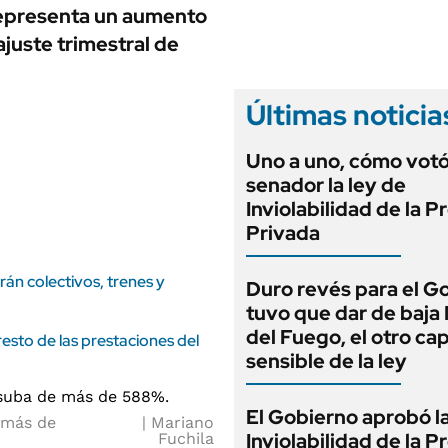
ANUARIO 2025
 Representa un aumento
LIFESTYLE
EDICIÓN IMPRESA
juste trimestral de
AUTOS
Últimas noticia
Uno a uno, cómo vot
senador la ley de
Inviolabilidad de la 
Privada
án colectivos, trenes y
Duro revés para el G
tuvo que dar de baja
del Fuego, el otro cap
sto de las prestaciones del
sensible de la ley
El Gobierno aprobó l
 más de
Mariano
Inviolabilidad de la 
Fuchila