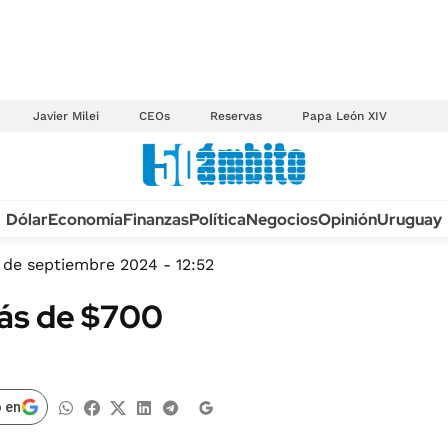
Javier Milei
CEOs
Reservas
Papa León XIV
Anuario autos 2026
Dólar
Economía
Finanzas
Política
Negocios
Opinión
Uruguay
TECNOLOGÍA
NOVEDADES FISCA
MÉXICO
 de septiembre 2024 - 12:52
EDICTOS JUDICIAL
OPINIÓN
más de $700
MULTAS
MUNDO
LICITACIONES
INFORMACIÓN GENERAL
CUADROS TARIFAR
ESPECTÁCULOS
 en
RECALL
DEPORTES