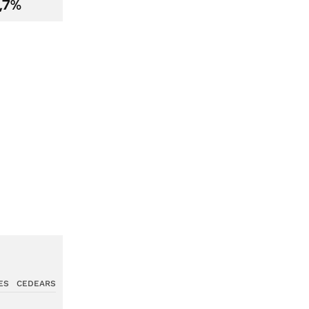
2,7%
ES
CEDEARS