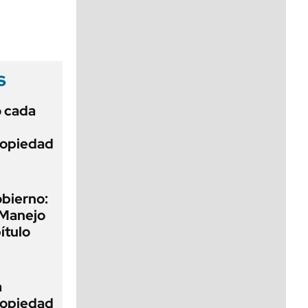
viernes de 10 a 18
s
ó cada
Propiedad
obierno:
 Manejo
ítulo
a
Propiedad