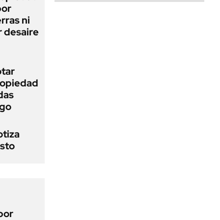
bor
rras ni
 desaire
otar
Propiedad
das
ego
otiza
osto
por