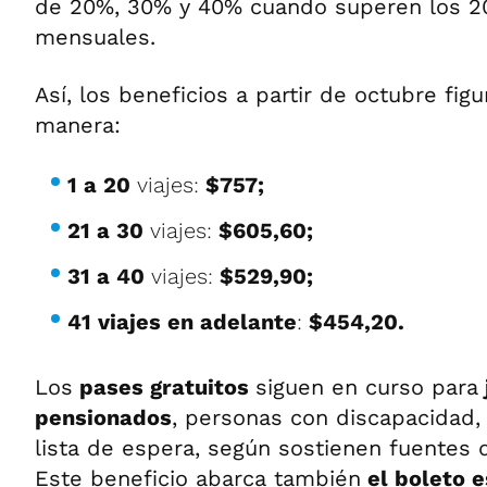
de 20%, 30% y 40% cuando superen los 20,
mensuales.
Así, los beneficios a partir de octubre figu
manera:
1 a 20
viajes:
$757;
21 a 30
viajes:
$605,60;
31 a 40
viajes:
$529,90;
41 viajes en adelante
:
$454,20.
Los
pases gratuitos
siguen en curso para
pensionados
, personas con discapacidad,
lista de espera, según sostienen fuentes
Este beneficio abarca también
el boleto e