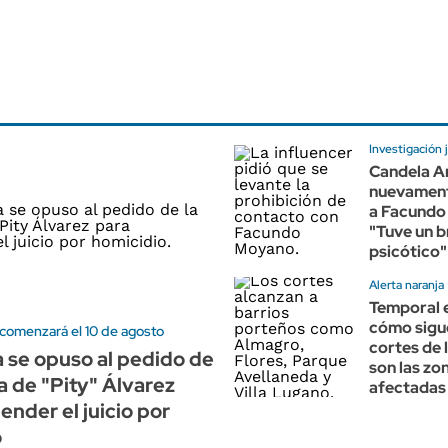
Investigación j
Candela A
nuevament
a Facundo
"Tuve un b
psicótico"
Alerta naranja
Temporal 
cómo sigu
 comenzará el 10 de agosto
cortes de 
ía se opuso al pedido de
son las zo
a de "Pity" Álvarez
afectadas
ender el juicio por
o