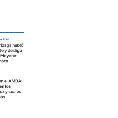
udicial
rizaga habló
e y desligó
 Moyano:
rote
en el AMBA:
en los
luz y cuáles
nas