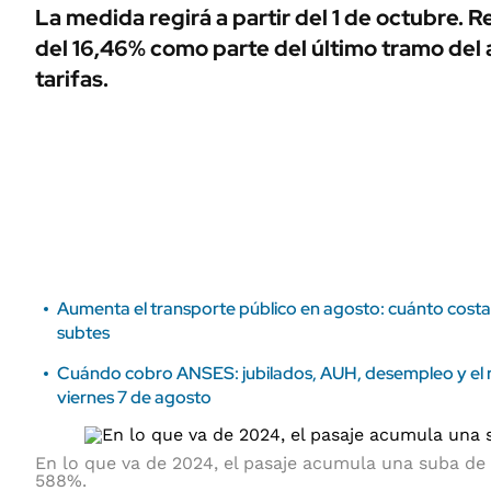
ÁMBITO DEBATE
La medida regirá a partir del 1 de octubre.
Municipios
del 16,46% como parte del último tramo del a
MEDIAKIT AMBITO DEBATE
URUGUAY
tarifas.
Aumenta el transporte público en agosto: cuánto costar
subtes
Cuándo cobro ANSES: jubilados, AUH, desempleo y el re
viernes 7 de agosto
En lo que va de 2024, el pasaje acumula una suba de
588%.