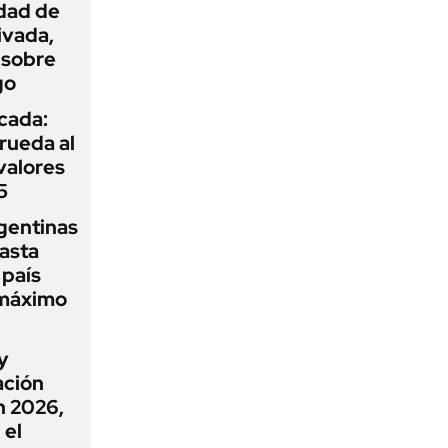
idad de
ivada,
 sobre
go
icada:
rueda al
 valores
5
gentinas
asta
 país
 máximo
y
ación
n 2026,
 el