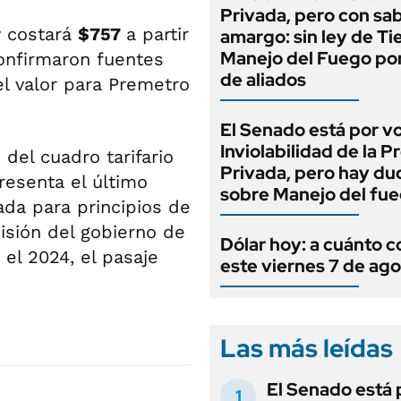
Privada, pero con sa
y costará
$757
a partir
amargo: sin ley de Tie
Manejo del Fuego por
onfirmaron fuentes
de aliados
l valor para Premetro
El Senado está por v
Inviolabilidad de la 
del cuadro tarifario
Privada, pero hay du
resenta el último
sobre Manejo del fu
sada para principios de
isión del gobierno de
Dólar hoy: a cuánto c
 el 2024, el pasaje
este viernes 7 de ag
Las más leídas
El Senado está 