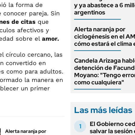
ó la forma de
y ya abastece a 6 mil
argentinos
 conocer pareja. Sin
nes de citas
que
Alerta naranja por
culos afectivos y
ciclogénesis en el A
ciedad sobre el
amor.
cómo estará el clima 
 círculo cercano, las
Candela Arizaga habló
n convertido en
detención de Facun
es como para adultos.
Moyano: "Tengo erro
sformado la manera en
como cualquiera"
ablecer un primer
Las más leídas
El Gobierno ce
salvar la sesión
el mundo?
Alerta naranja por