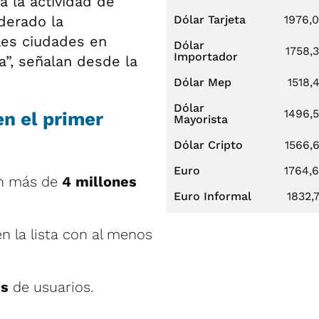
 la actividad de
derado la
Dólar Tarjeta
1976,
ales ciudades en
Dólar
1758,
Importador
”, señalan desde la
Dólar Mep
1518,
Dólar
1496,
n el primer
Mayorista
Dólar Cripto
1566,
Euro
1764,
on más de
4 millones
Euro Informal
1832,
 la lista con al menos
es
de usuarios.