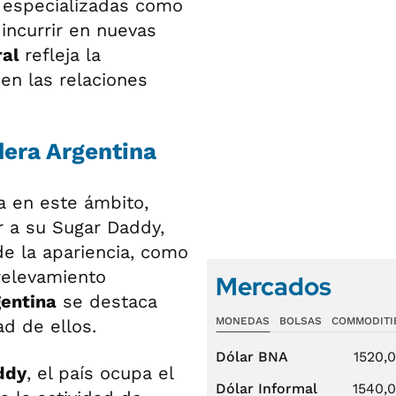
s especializadas como
 incurrir en nuevas
ral
refleja la
en las relaciones
dera Argentina
a en este ámbito,
r a su Sugar Daddy,
e la apariencia, como
 relevamiento
Mercados
entina
se destaca
MONEDAS
BOLSAS
COMMODITI
d de ellos.
Dólar BNA
1520,
ddy
, el país ocupa el
Dólar Informal
1540,