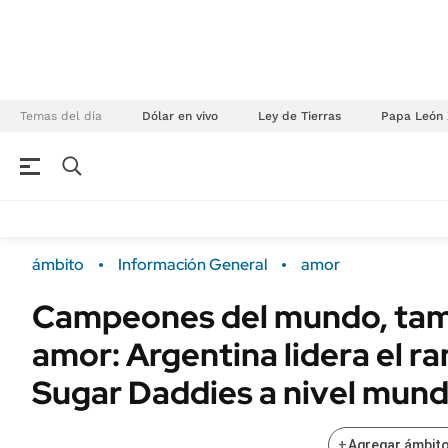
Temas del día
Dólar en vivo
Ley de Tierras
Papa León 
NEGOCIOS
ÚLTIMAS NOTICIAS
Especiales Ámbito
ECONOMÍA
ámbito
Información General
amor
Real Estate
Banco de Datos
Campeones del mundo, tam
Sustentabilidad
Campo
amor: Argentina lidera el r
Seguros
FINANZAS
ENERGY REPORT
Sugar Daddies a nivel mund
Dólar
POLÍTICA
Mercados
+
Agregar ámbito
Nacional