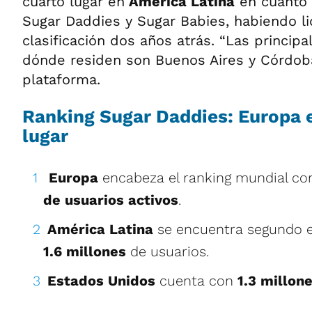
cuarto lugar en
América Latina
en cuanto a
Sugar Daddies y Sugar Babies, habiendo li
clasificación dos años atrás. “Las princip
dónde residen son Buenos Aires y Córdoba
plataforma.
Ranking Sugar Daddies: Europa e
lugar
Europa
encabeza el ranking mundial c
de usuarios activos
.
América Latina
se encuentra segundo en
1.6 millones
de usuarios.
Estados Unidos
cuenta con
1.3 millon