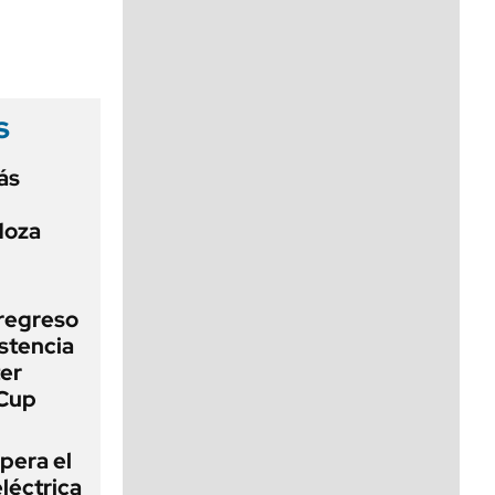
viernes de 10 a 18
s
ás
doza
 regreso
stencia
ter
 Cup
pera el
léctrica