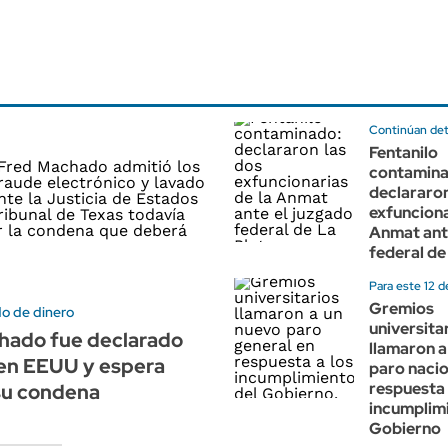
Continúan de
Fentanilo
contamina
declararon
exfunciona
Anmat ant
federal de
Para este 12 d
Gremios
do de dinero
universita
hado fue declarado
llamaron a
 en EEUU y espera
paro nacio
respuesta 
su condena
incumplimi
Gobierno