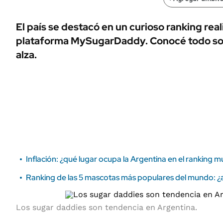
ÁMBITO DEBATE
Municipios
MEDIAKIT AMBITO DEBATE
El país se destacó en un curioso ranking real
URUGUAY
plataforma MySugarDaddy. Conocé todo sob
alza.
Inflación: ¿qué lugar ocupa la Argentina en el ranking m
Ranking de las 5 mascotas más populares del mundo: ¿a
Los sugar daddies son tendencia en Argentina.