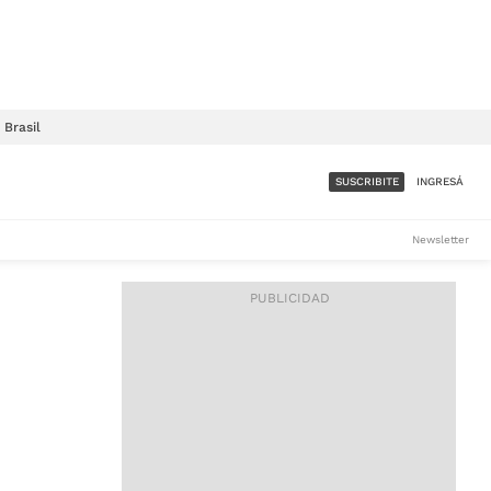
Brasil
SUSCRIBITE
INGRESÁ
SUMATE A LA COMUNIDAD
Newsletter
DE ÁMBITO
LES
ACCESO FULL - $1.800/MES
ES
CORPORATIVO - CONSULTAR
Si tenés dudas comunicate
con nosotros a
IOS
suscripciones@ambito.com.ar
Llamanos al (54) 11 4556-
9147/48 o
al (54) 11 4449-3256 de lunes a