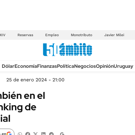
XIV
Reservas
Empleo
Monotributo
Javier Milei
Anuario autos 2026
Dólar
Economía
Finanzas
Política
Negocios
Opinión
Uruguay
TECNOLOGÍA
NOVEDADES FISCA
MÉXICO
25 de enero 2024 - 21:00
EDICTOS JUDICIAL
OPINIÓN
bién en el
MULTAS
MUNDO
anking de
LICITACIONES
INFORMACIÓN GENERAL
ial
CUADROS TARIFAR
ESPECTÁCULOS
RECALL
DEPORTES
 en