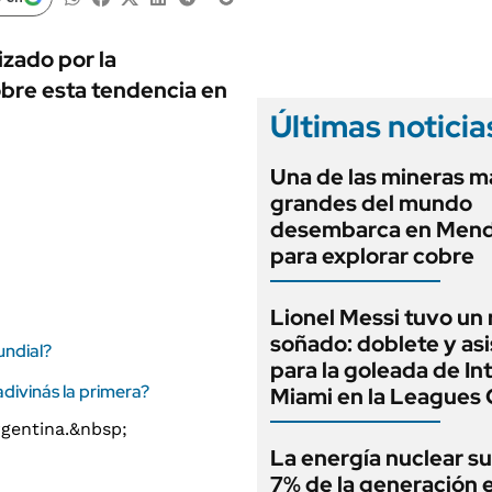
ANUARIO 2025
LIFESTYLE
EDICIÓN IMPRESA
AUTOS
izado por la
re esta tendencia en
Últimas noticia
Una de las mineras m
grandes del mundo
desembarca en Men
para explorar cobre
Lionel Messi tuvo un
soñado: doblete y asi
undial?
para la goleada de In
divinás la primera?
Miami en la Leagues
La energía nuclear su
7% de la generación e