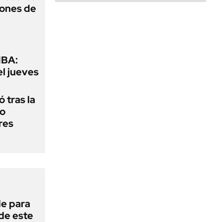
lones de
MBA:
el jueves
 tras la
do
res
de para
 de este