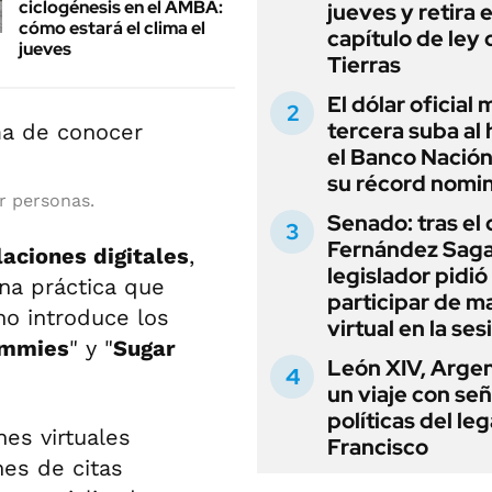
ciclogénesis en el AMBA:
jueves y retira e
cómo estará el clima el
capítulo de ley 
jueves
Tierras
El dólar oficial
tercera suba al 
el Banco Nación
su récord nomin
r personas.
Senado: tras el
Fernández Sagas
laciones digitales
,
legislador pidió
una práctica que
participar de m
o introduce los
virtual en la ses
ommies
" y "
Sugar
León XIV, Argen
un viaje con se
políticas del le
nes virtuales
Francisco
nes de citas