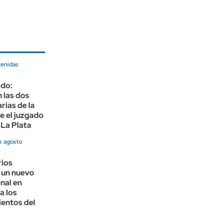
tenidas
do:
 las dos
rias de la
e el juzgado
 La Plata
e agosto
rios
 un nuevo
nal en
a los
entos del