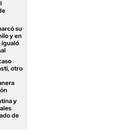
l
de
 marcó su
hilo y en
 igualó
al
 caso
ti, otro
anera
ión
tina y
ñales
gado de