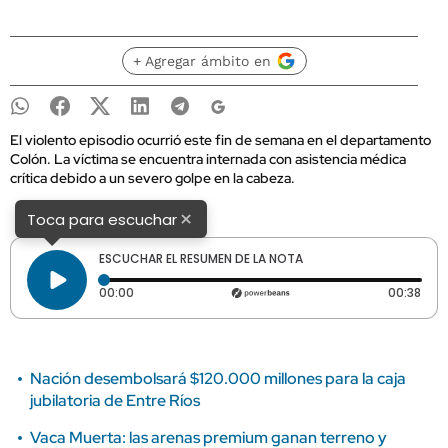
+ Agregar ámbito en
El violento episodio ocurrió este fin de semana en el departamento
Colón. La víctima se encuentra internada con asistencia médica
crítica debido a un severo golpe en la cabeza.
×
Toca para escuchar
ESCUCHAR EL RESUMEN DE LA NOTA
Tiempo transcurrido: 0 segundos
Dura
00:00
00:38
Nación desembolsará $120.000 millones para la caja
jubilatoria de Entre Ríos
Vaca Muerta: las arenas premium ganan terreno y