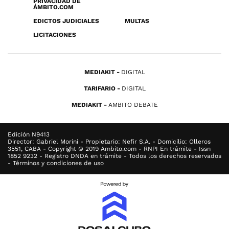
PRIVACIDAD DE
ÁMBITO.COM
EDICTOS JUDICIALES
MULTAS
LICITACIONES
MEDIAKIT
DIGITAL
TARIFARIO
DIGITAL
MEDIAKIT
AMBITO DEBATE
Edición N9413
Director: Gabriel Morini - Propietario: Nefir S.A. - Domicilio: Olleros
3551, CABA - Copyright © 2019 Ambito.com - RNPI En trámite - Issn
1852 9232 - Registro DNDA en trámite - Todos los derechos reservados
- Términos y condiciones de uso