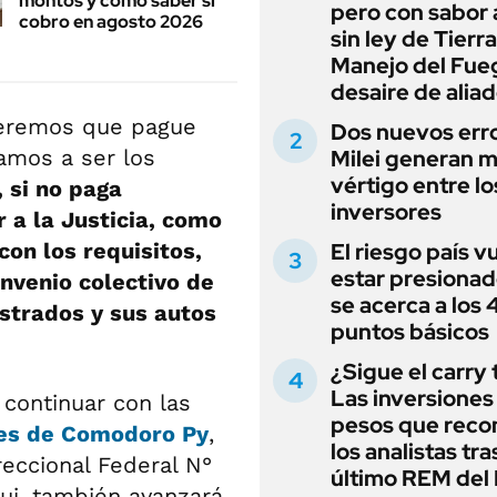
montos y cómo saber si
pero con sabor
cobro en agosto 2026
sin ley de Tierra
Manejo del Fue
desaire de alia
ueremos que pague
Dos nuevos err
amos a ser los
Milei generan 
vértigo entre lo
 si no paga
inversores
 a la Justicia, como
on los requisitos,
El riesgo país v
estar presionad
onvenio colectivo de
se acerca a los
istrados y sus autos
puntos básicos
¿Sigue el carry
Las inversiones
continuar con las
pesos que rec
les de Comodoro Py
,
los analistas tra
reccional Federal N°
último REM de
qui, también avanzará