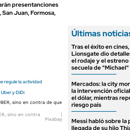
ANUARIO 2025
arán presentanciones
LIFESTYLE
EDICIÓN IMPRESA
, San Juan, Formosa,
AUTOS
Últimas noticia
Tras el éxito en cines,
Lionsgate dio detalle
el rodaje y el estreno
secuela de "Michael"
e regule la actividad
Mercados: la city mo
la intervención oficia
 Uber y DiDi
el dólar, mientras rep
riesgo país
R, sino en contra
Pixabay
Messi habló sobre la 
llegada de su hijo Thi