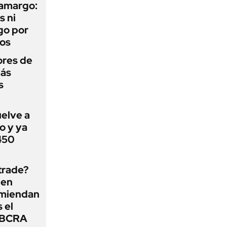
 amargo:
s ni
go por
dos
ores de
más
s
uelve a
o y ya
 450
 trade?
 en
omiendan
s el
l BCRA