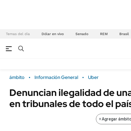
Temas del día
Dólar en vivo
Senado
REM
Brasil
NEGOCIOS
ÚLTIMAS NOTICIAS
Especiales Ámbito
ECONOMÍA
ámbito
Información General
Uber
Real Estate
Banco de Datos
Denuncian ilegalidad de una
Sustentabilidad
Campo
en tribunales de todo el paí
Seguros
FINANZAS
ENERGY REPORT
Dólar
+
Agregar ámbito
POLÍTICA
Mercados
Nacional