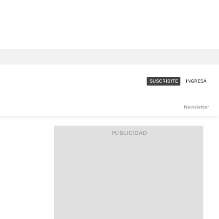
SUSCRIBITE
INGRESÁ
SUMATE A LA COMUNIDAD
Newsletter
DE ÁMBITO
LES
ACCESO FULL - $1.800/MES
ES
CORPORATIVO - CONSULTAR
Si tenés dudas comunicate
con nosotros a
IOS
suscripciones@ambito.com.ar
Llamanos al (54) 11 4556-
9147/48 o
al (54) 11 4449-3256 de lunes a