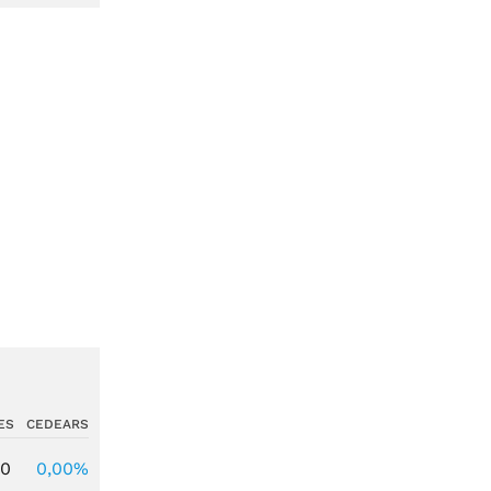
ES
CEDEARS
00
0,00%