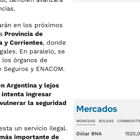
cias.
arán en los próximos
a
Provincia de
a y Corrientes
, donde
ales. En paralelo, se
 los órganos de
de Seguros y ENACOM.
en Argentina y lejos
 intenta ingresar
vulnerar la seguridad
Mercados
MONEDAS
BOLSAS
COMMODITI
sta un servicio ilegal.
Dólar BNA
1520,
 más importante de