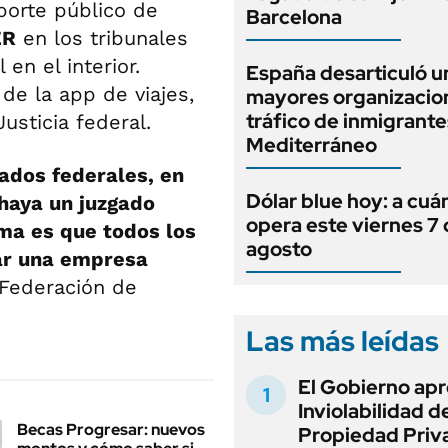
porte público de
Barcelona
ER
en los tribunales
 en el interior.
España desarticuló u
de la app de viajes,
mayores organizacio
tráfico de inmigrante
Justicia federal.
Mediterráneo
ados federales, en
Dólar blue hoy: a cuá
haya un juzgado
opera este viernes 7
ma es que todos los
agosto
car una empresa
a Federación de
Las más leídas
El Gobierno apr
Inviolabilidad de
Becas Progresar: nuevos
Propiedad Priv