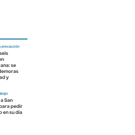
 precaución
seis
en
ana: se
 demoras
ad y
abajo
 a San
para pedir
o en su día