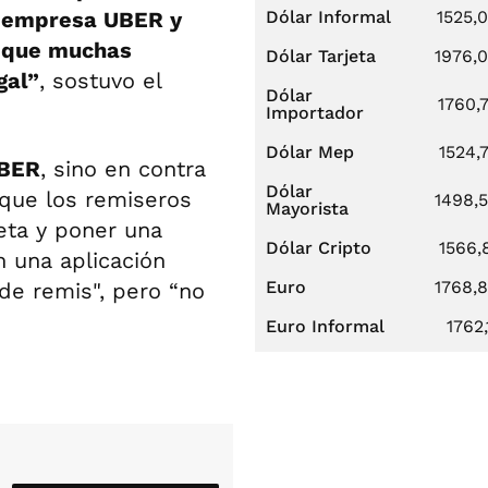
a empresa UBER y
Dólar Informal
1525,
í que muchas
Dólar Tarjeta
1976,
gal”
, sostuvo el
Dólar
1760,
Importador
Dólar Mep
1524,
BER
, sino en contra
Dólar
que los remiseros
1498,
Mayorista
eta y poner una
Dólar Cripto
1566,
n una aplicación
Euro
1768,
de remis", pero “no
Euro Informal
1762,