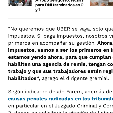
ANSES de agosto: fechas
para DNI terminados en 0
y 1
“No queremos que UBER se vaya, solo q
impuestos. Si paga impuestos, nosotros v
primeros en acompañar su gestión.
Ahora,
impuestos, vamos a ser los primeros en ir
estamos yendo ahora, para que cumplan c
habiliten una agencia de remis, tengan c
trabajo y que sus trabajadores estén reg
habilitados”,
agregó el dirigente gremial.
Según indicaron desde Farem, además de 
causas penales radicadas en los tribuna
en particular en el Juzgado Criminal y Cor
2, donde se solicitará la citación de Laba