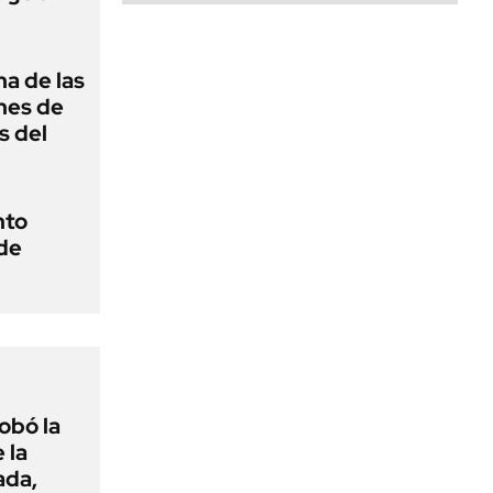
na de las
nes de
s del
nto
 de
obó la
 la
ada,