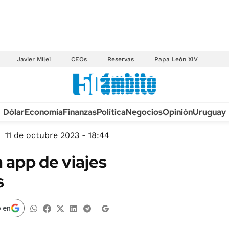
Javier Milei
CEOs
Reservas
Papa León XIV
Anuario autos 2026
Dólar
Economía
Finanzas
Política
Negocios
Opinión
Uruguay
TECNOLOGÍA
NOVEDADES FISCA
MÉXICO
11 de octubre 2023 - 18:44
EDICTOS JUDICIAL
OPINIÓN
 app de viajes
MULTAS
MUNDO
s
LICITACIONES
INFORMACIÓN GENERAL
CUADROS TARIFAR
ESPECTÁCULOS
 en
RECALL
DEPORTES