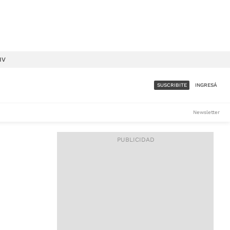
IV
SUSCRIBITE
INGRESÁ
SUMATE A LA COMUNIDAD
Newsletter
DE ÁMBITO
LES
ACCESO FULL - $1.800/MES
ES
CORPORATIVO - CONSULTAR
Si tenés dudas comunicate
con nosotros a
IOS
suscripciones@ambito.com.ar
Llamanos al (54) 11 4556-
9147/48 o
al (54) 11 4449-3256 de lunes a