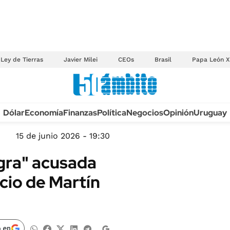
Ley de Tierras
Javier Milei
CEOs
Brasil
Papa León X
Anuario autos 2026
Dólar
Economía
Finanzas
Política
Negocios
Opinión
Uruguay
TECNOLOGÍA
NOVEDADES FISCA
MÉXICO
15 de junio 2026 - 19:30
EDICTOS JUDICIAL
OPINIÓN
gra" acusada
MULTAS
MUNDO
cio de Martín
LICITACIONES
INFORMACIÓN GENERAL
CUADROS TARIFAR
ESPECTÁCULOS
RECALL
DEPORTES
 en