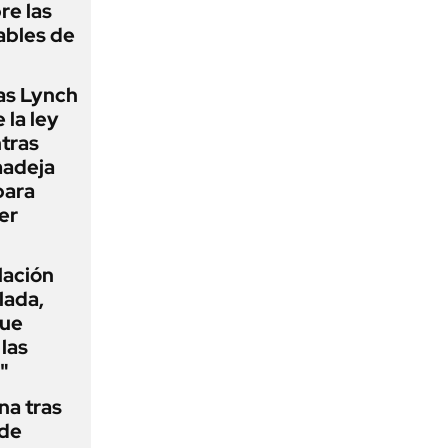
re las
ables de
as Lynch
 la ley
ntras
madeja
para
er
flación
lada,
que
las
"
na tras
 de