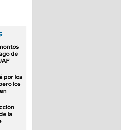
viernes de 10 a 18
s
 montos
pago de
SUAF
 por los
pero los
cen
ección
de la
e