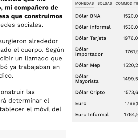
MONEDAS
BOLSAS
COMMODITI
o, mi compañero de
resa que construimos
Dólar BNA
1520,
redes sociales.
Dólar Informal
1530,
Dólar Tarjeta
1976,
surgieron alrededor
lado el cuerpo. Según
Dólar
1761,
Importador
ecibir un llamado que
Dólar Mep
1520,
ibó ya trabajaban en
dico.
Dólar
1499,
Mayorista
onstruir las
Dólar Cripto
1573,
ará determinar el
Euro
1766,
tablecer el móvil del
Euro Informal
1764,