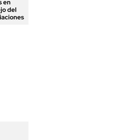
s en
jo del
iaciones