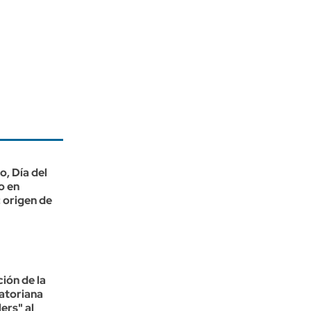
o, Día del
o en
 origen de
ión de la
atoriana
ers" al