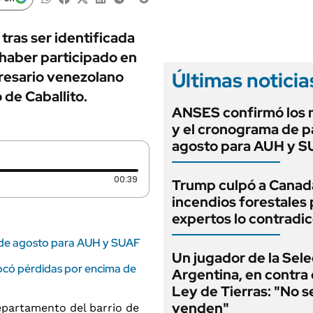
ANUARIO 2025
LIFESTYLE
EDICIÓN IMPRESA
AUTOS
tras ser identificada
haber participado en
Últimas noticia
presario venezolano
 de Caballito.
ANSES confirmó los
y el cronograma de 
agosto para AUH y 
Duración: 39 segundos
00:39
Trump culpó a Canadá
incendios forestales 
expertos lo contradi
 de agosto para AUH y SUAF
Un jugador de la Sel
vocó pérdidas por encima de
Argentina, en contra 
Ley de Tierras: "No s
venden"