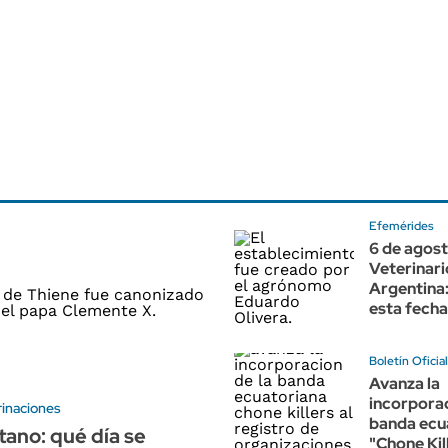
Efemérides
6 de agost
Veterinari
Argentina:
esta fecha
Boletín Oficial
Avanza la
incorporac
rinaciones
banda ecu
ano: qué día se
"Chone Kill