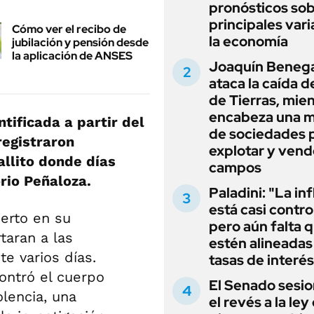
pronósticos sob
principales vari
Cómo ver el recibo de
la economía
jubilación y pensión desde
la aplicación de ANSES
Joaquín Beneg
ataca la caída de
de Tierras, mie
encabeza una 
tificada a partir del
de sociedades 
registraron
explotar y vend
allito donde días
campos
rio Peñaloza.
Paladini: "La in
está casi contro
erto en su
pero aún falta 
taran a las
estén alineadas 
te varios días.
tasas de interés
contró el cuerpo
El Senado sesio
lencia, una
el revés a la ley