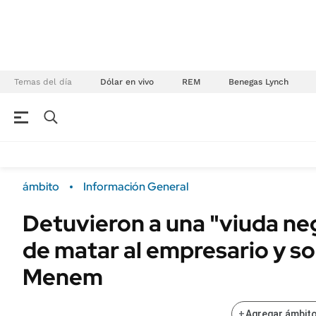
Temas del día
Dólar en vivo
REM
Benegas Lynch
NEGOCIOS
ÚLTIMAS NOTICIAS
Especiales Ámbito
ECONOMÍA
ámbito
Información General
Real Estate
Banco de Datos
Detuvieron a una "viuda ne
Sustentabilidad
Campo
de matar al empresario y so
Seguros
FINANZAS
ENERGY REPORT
Menem
Dólar
POLÍTICA
Mercados
+
Agregar ámbito
Nacional