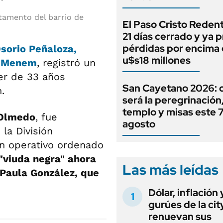
tamento del barrio de
El Paso Cristo Redent
21 días cerrado y ya 
pérdidas por encima 
sorio Peñaloza
,
u$s18 millones
n Menem
, registró un
er de 33 años
San Cayetano 2026:
.
será la peregrinación, 
templo y misas este 
 Olmedo
, fue
agosto
la División
un operativo ordenado
"viuda negra" ahora
Las más leídas
 Paula González, que
Dólar, inflación 
gurúes de la cit
renuevan sus