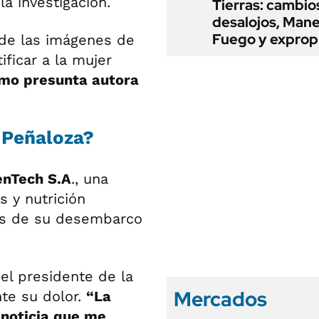
la investigación.
Tierras: cambio
desalojos, Mane
Fuego y exprop
s de las imágenes de
ificar a la mujer
mo presunta autora
 Peñaloza?
enTech S.A
., una
 y nutrición
es de su desembarco
el presidente de la
Mercados
te su dolor.
“La
 noticia que me