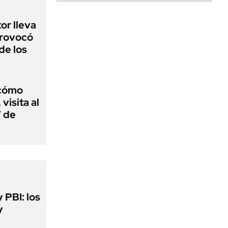
or lleva
provocó
de los
 cómo
visita al
7 de
y PBI: los
y