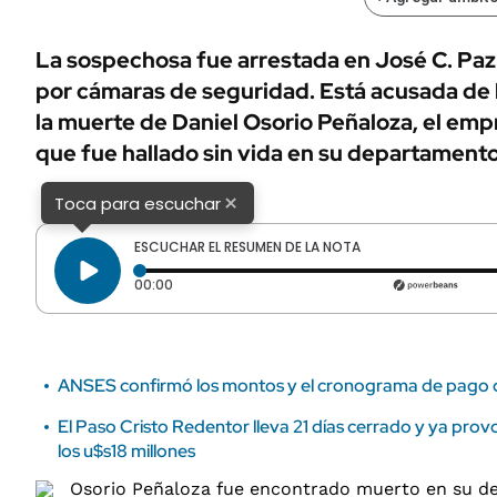
ÁMBITO DEBATE
Municipios
MEDIAKIT AMBITO DEBATE
La sospechosa fue arrestada en José C. Paz 
URUGUAY
por cámaras de seguridad. Está acusada de 
la muerte de Daniel Osorio Peñaloza, el em
que fue hallado sin vida en su departamento
×
Toca para escuchar
ESCUCHAR EL RESUMEN DE LA NOTA
Tiempo transcurrido: 0 segundos
00:00
ANSES confirmó los montos y el cronograma de pago
El Paso Cristo Redentor lleva 21 días cerrado y ya pro
los u$s18 millones