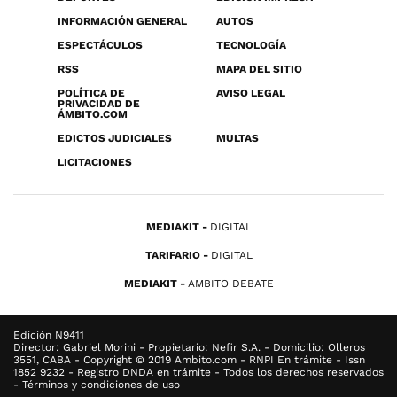
INFORMACIÓN GENERAL
AUTOS
ESPECTÁCULOS
TECNOLOGÍA
RSS
MAPA DEL SITIO
POLÍTICA DE
AVISO LEGAL
PRIVACIDAD DE
ÁMBITO.COM
EDICTOS JUDICIALES
MULTAS
LICITACIONES
MEDIAKIT
DIGITAL
TARIFARIO
DIGITAL
MEDIAKIT
AMBITO DEBATE
Edición N9411
Director: Gabriel Morini - Propietario: Nefir S.A. - Domicilio: Olleros
3551, CABA - Copyright © 2019 Ambito.com - RNPI En trámite - Issn
1852 9232 - Registro DNDA en trámite - Todos los derechos reservados
- Términos y condiciones de uso