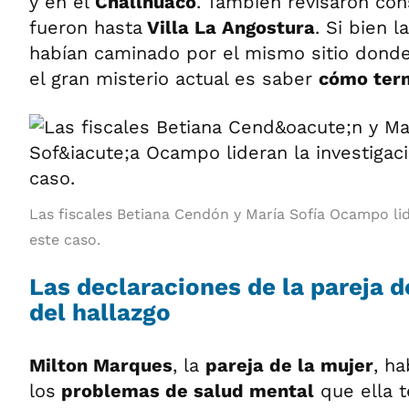
y en el
Challhuaco
. También revisaron con
fueron hasta
Villa La Angostura
. Si bien 
habían caminado por el mismo sitio donde
el gran misterio actual es saber
cómo term
Las fiscales Betiana Cendón y María Sofía Ocampo lid
este caso.
Las declaraciones de la pareja d
del hallazgo
Milton Marques
, la
pareja de la mujer
, h
los
problemas de salud mental
que ella t