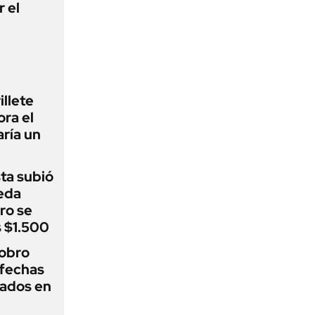
r el
illete
ora el
ría un
sta subió
eda
ro se
s $1.500
cobro
fechas
nados en