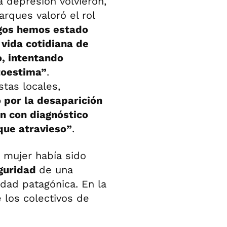
a depresión volvieron,
rques valoró el rol
igos hemos estado
 vida cotidiana de
o, intentando
toestima”
.
stas locales,
 por la desaparición
en con diagnóstico
que atravieso”
.
a mujer había sido
guridad
de una
dad patagónica. En la
 los colectivos de