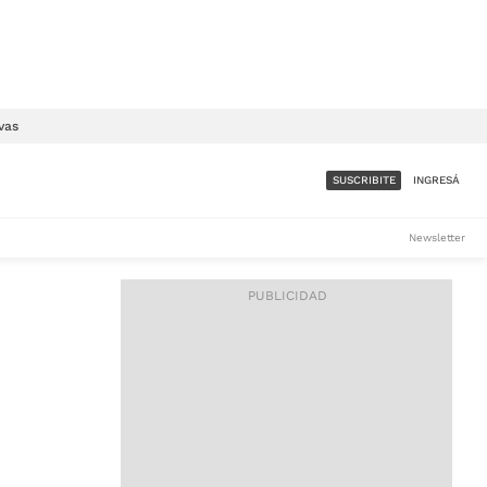
vas
SUSCRIBITE
INGRESÁ
SUMATE A LA COMUNIDAD
Newsletter
DE ÁMBITO
LES
ACCESO FULL - $1.800/MES
ES
CORPORATIVO - CONSULTAR
Si tenés dudas comunicate
con nosotros a
IOS
suscripciones@ambito.com.ar
Llamanos al (54) 11 4556-
9147/48 o
al (54) 11 4449-3256 de lunes a