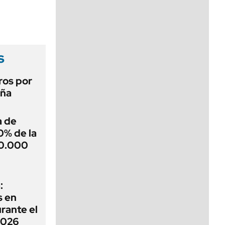
viernes de 10 a 18
s
ros por
aña
a de
0% de la
00.000
:
s en
rante el
2026