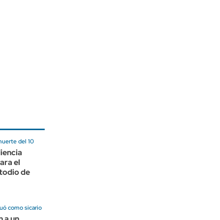
muerte del 10
iencia
ara el
todio de
uó como sicario
 a un