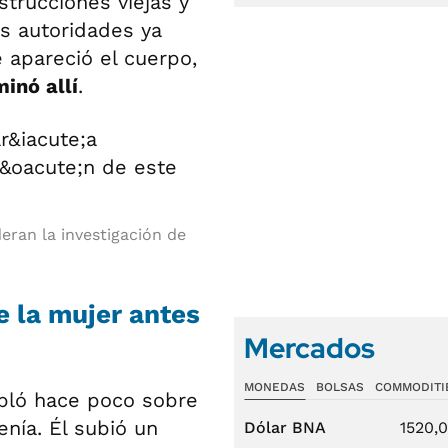
strucciones viejas y
las autoridades ya
 apareció el cuerpo,
inó allí
.
eran la investigación de
e la mujer antes
Mercados
MONEDAS
BOLSAS
COMMODITI
abló hace poco sobre
enía. Él subió un
Dólar BNA
1520,