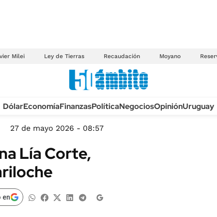
vier Milei
Ley de Tierras
Recaudación
Moyano
Reser
Anuario autos 2026
Dólar
Economía
Finanzas
Política
Negocios
Opinión
Uruguay
TECNOLOGÍA
NOVEDADES FISCA
MÉXICO
27 de mayo 2026 - 08:57
EDICTOS JUDICIAL
OPINIÓN
na Lía Corte,
MULTAS
MUNDO
ariloche
LICITACIONES
INFORMACIÓN GENERAL
CUADROS TARIFAR
ESPECTÁCULOS
 en
RECALL
DEPORTES