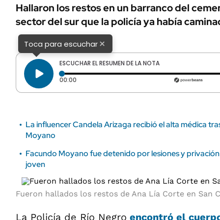
ÁMBITO DEBATE
Hallaron los restos en un barranco del ceme
Municipios
sector del sur que la policía ya había camina
MEDIAKIT AMBITO DEBATE
URUGUAY
×
Toca para escuchar
ESCUCHAR EL RESUMEN DE LA NOTA
Tiempo transcurrido: 0 segundos
00:00
La influencer Candela Arizaga recibió el alta médica tr
Moyano
Facundo Moyano fue detenido por lesiones y privación i
joven
Fueron hallados los restos de Ana Lía Corte en San C
La Policía de Río Negro
encontró el cuerp