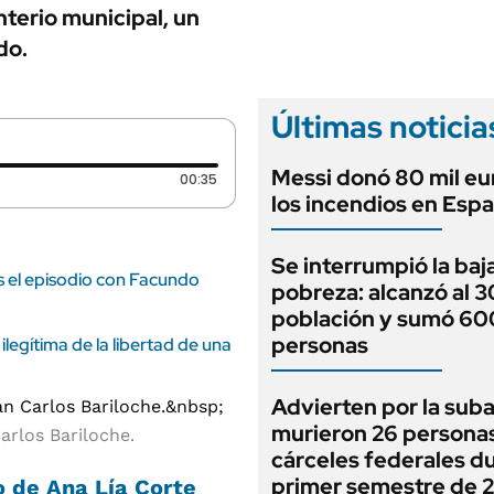
ANUARIO 2025
nterio municipal, un
LIFESTYLE
EDICIÓN IMPRESA
do.
AUTOS
Últimas noticia
Messi donó 80 mil eu
Duración: 35 segundos
00:35
los incendios en Esp
Se interrumpió la baj
as el episodio con Facundo
pobreza: alcanzó al 3
población y sumó 6
personas
legítima de la libertad de una
Advierten por la suba
murieron 26 persona
arlos Bariloche.
cárceles federales du
primer semestre de 
o de Ana Lía Corte