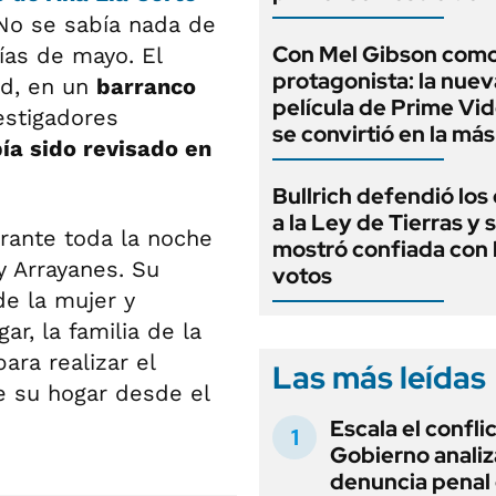
 No se sabía nada de
Con Mel Gibson com
ías de mayo. El
protagonista: la nuev
ad, en un
barranco
película de Prime Vi
estigadores
se convirtió en la más
ía sido revisado en
Bullrich defendió lo
a la Ley de Tierras y 
urante toda la noche
mostró confiada con 
y Arrayanes. Su
votos
de la mujer y
ar, la familia de la
ara realizar el
Las más leídas
de su hogar desde el
Escala el conflic
Gobierno analiz
denuncia penal