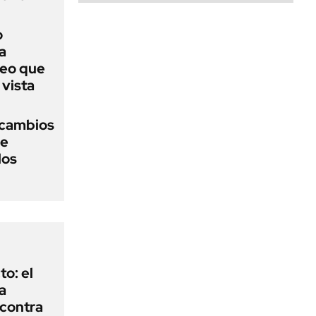
o
a
deo que
 vista
s cambios
se
los
to: el
a
 contra