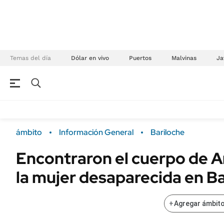
Temas del día
Dólar en vivo
Puertos
Malvinas
Ja
NEGOCIOS
ÚLTIMAS NOTICIAS
Especiales Ámbito
ECONOMÍA
ámbito
Información General
Bariloche
Real Estate
Banco de Datos
Encontraron el cuerpo de A
Sustentabilidad
Campo
la mujer desaparecida en B
Seguros
FINANZAS
ENERGY REPORT
Dólar
+
Agregar ámbito
POLÍTICA
Mercados
Nacional