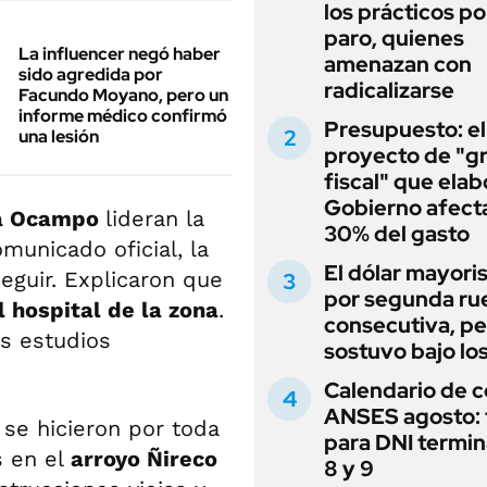
los prácticos po
paro, quienes
La influencer negó haber
amenazan con
sido agredida por
radicalizarse
Facundo Moyano, pero un
informe médico confirmó
Presupuesto: el
una lesión
proyecto de "gr
fiscal" que elab
Gobierno afecta
ía Ocampo
lideran la
30% del gasto
municado oficial, la
El dólar mayori
seguir. Explicaron que
por segunda ru
 hospital de la zona
.
consecutiva, pe
os estudios
sostuvo bajo lo
Calendario de 
ANSES agosto: 
 se hicieron por toda
para DNI termi
s en el
arroyo Ñireco
8 y 9