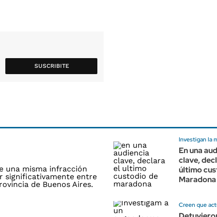
SUSCRIBITE
Investigan la 
En una aud
clave, decl
último cus
Maradona
Creen que act
Detuvieron