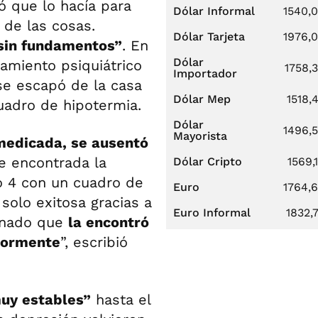
ó que lo hacía para
Dólar Informal
1540,
 de las cosas.
Dólar Tarjeta
1976,
 sin fundamentos”
. En
Dólar
tamiento psiquiátrico
1758,
Importador
se escapó de la casa
Dólar Mep
1518,
uadro de hipotermia.
Dólar
1496,
Mayorista
medicada, se ausentó
ue encontrada la
Dólar Cripto
1569,
o 4 con un cuadro de
Euro
1764,
solo exitosa gracias a
Euro Informal
1832,
enado que
la encontró
riormente
”, escribió
uy estables”
hasta el