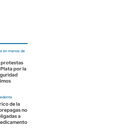
os en menos de
 protestas
 Plata por la
eguridad
ltimos
cedente
rico de la
 prepagas no
ligadas a
 medicamento