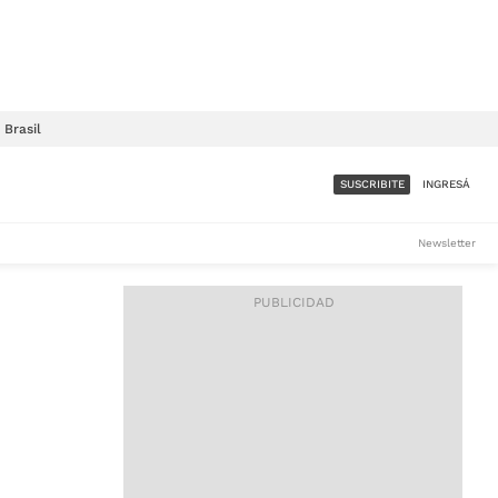
Brasil
SUSCRIBITE
INGRESÁ
SUMATE A LA COMUNIDAD
Newsletter
DE ÁMBITO
LES
ACCESO FULL - $1.800/MES
ES
CORPORATIVO - CONSULTAR
Si tenés dudas comunicate
con nosotros a
IOS
suscripciones@ambito.com.ar
Llamanos al (54) 11 4556-
9147/48 o
al (54) 11 4449-3256 de lunes a