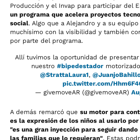
Producción y el Invap para participar del
un programa que acelera proyectos tecno
social
. Algo que a Alejandro y a su equipo
muchísimo con la visibilidad y también co
por parte del programa.
Allí tuvimos la oportunidad de presentar
nuestro
#bipedestador
motorizad
@StrattaLaura1
,
@JuanjoBahill
pic.twitter.com/Hhm6F
— givemoveAR (@givemoveAR)
Au
A demás remarcó que
su motor para cont
es la expresión de los niños al usarlo po
"es una gran inyección para seguir dando
las familias que lo requieran"
. Estas pod