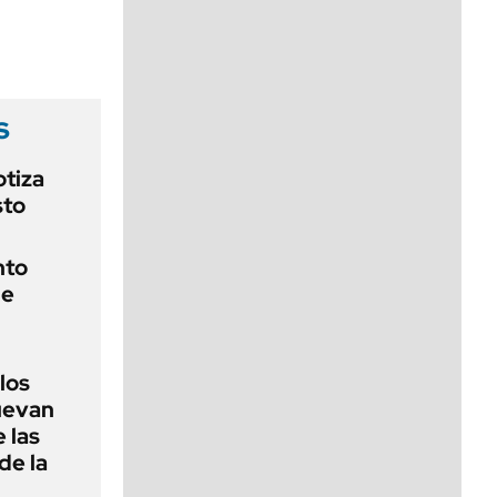
viernes de 10 a 18
s
otiza
sto
nto
de
 los
nuevan
 las
de la