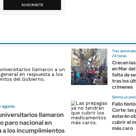
SUSCRIBITE
Tres asesinat
24 horas
Crecen las
en Mar del
falta de s
tras los ú
crímenes
Sienta un pre
Fallo histó
e agosto
Corte: las
niversitarios llamaron
estarán ob
o paro nacional en
cubrir el
más caro
 a los incumplimientos