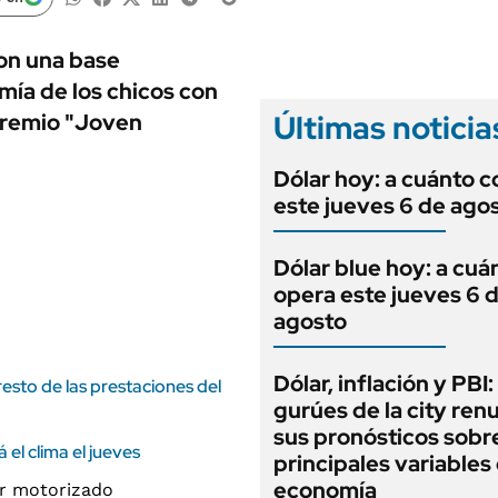
ANUARIO 2025
LIFESTYLE
EDICIÓN IMPRESA
AUTOS
con una base
mía de los chicos con
Últimas noticia
premio "Joven
Dólar hoy: a cuánto c
este jueves 6 de ago
Dólar blue hoy: a cuá
opera este jueves 6 
agosto
Dólar, inflación y PBI:
sto de las prestaciones del
gurúes de la city re
sus pronósticos sobre
el clima el jueves
principales variables 
economía