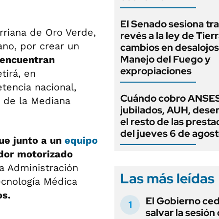
El Senado sesiona tra
rriana de Oro Verde,
revés a la ley de Tierr
no, por crear un
cambios en desalojos,
Manejo del Fuego y
 encuentran
expropiaciones
tirá, en
tencia nacional,
Cuándo cobro ANSES
a de la Mediana
jubilados, AUH, dese
el resto de las prest
del jueves 6 de agos
que junto a un
equipo
ador motorizado
la Administración
Las más leídas
ecnología Médica
os.
El Gobierno ce
salvar la sesión