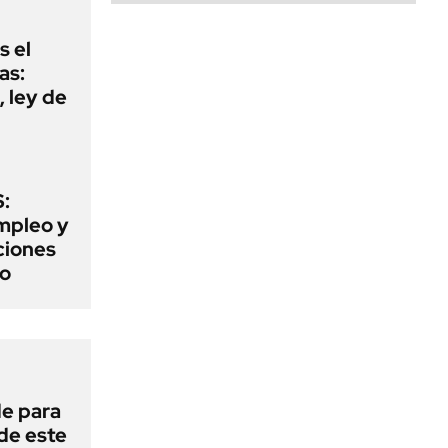
s el
as:
 ley de
:
mpleo y
aciones
to
de para
 de este