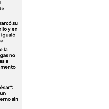
l
de
 marcó su
hilo y en
 igualó
al
e la
agas no
as a
camento
ésar":
 un
erno sin