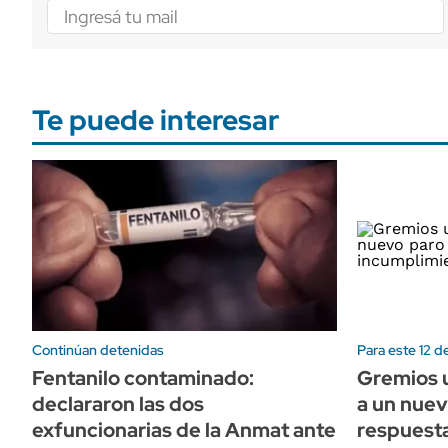
Te puede interesar
Continúan detenidas
Para este 12 d
Fentanilo contaminado:
Gremios u
declararon las dos
a un nuev
exfuncionarias de la Anmat ante
respuesta