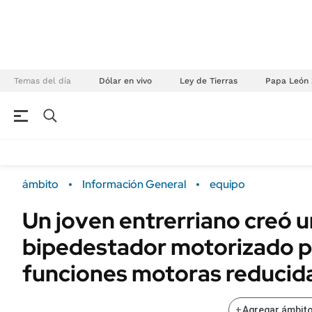
Temas del día
Dólar en vivo
Ley de Tierras
Papa León 
NEGOCIOS
ÚLTIMAS NOTICIAS
Especiales Ámbito
ECONOMÍA
ámbito
Información General
equipo
Real Estate
Banco de Datos
Un joven entrerriano creó u
Sustentabilidad
Campo
bipedestador motorizado p
Seguros
FINANZAS
ENERGY REPORT
funciones motoras reducid
Dólar
POLÍTICA
Mercados
+
Agregar ámbito
Nacional