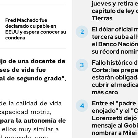
jueves y retira e
capítulo de ley 
Tierras
Fred Machado fue
declarado culpable en
El dólar oficial
EEUU y espera conocer su
tercera suba al 
condena
el Banco Nación
su récord nomin
hijo de una docente de
Fallo histórico d
ses de vida fue
Corte: las prep
estarán obligad
nal de segundo grado"
,
cubrir el medi
más caro
Entre el "padre
de la calidad de vida
enojado" y el "C
capacidad motriz,
Lorenzetti dejó
 para la autonomía de
mensaje al Gobi
 ellos muy similar a
nombrar a Milei
el mercado, pero