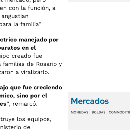
en con la función, a
e angustian
ra la familia"
éctrico manejado por
paratos en el
uipo creado fue
 familias de Rosario y
ron a viralizarlo.
jo que fue creciendo
mico, sino por el
Mercados
ces"
, remarcó.
MONEDAS
BOLSAS
COMMODITI
truye los equipos,
nisterio de