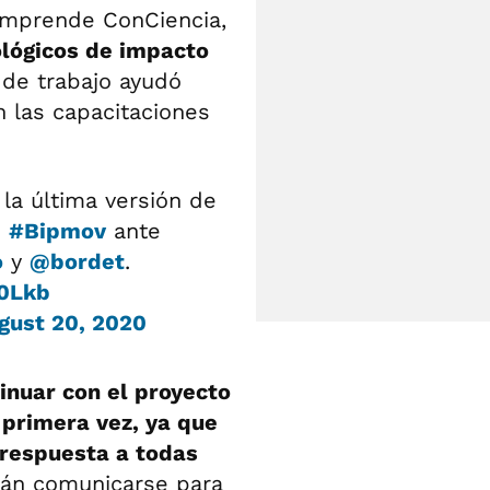
 Emprende ConCiencia,
lógicos de impacto
 de trabajo ayudó
n las capacitaciones
 la última versión de
o
#Bipmov
ante
o
y
@bordet
.
40Lkb
gust 20, 2020
inuar con el proyecto
r primera vez, ya que
 respuesta a todas
rán comunicarse para