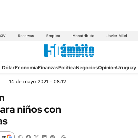
XIV
Reservas
Empleo
Monotributo
Javier Milei
Anuario autos 2026
Dólar
Economía
Finanzas
Política
Negocios
Opinión
Uruguay
TECNOLOGÍA
NOVEDADES FISCA
MÉXICO
14 de mayo 2021 - 08:12
EDICTOS JUDICIAL
OPINIÓN
n
MULTAS
MUNDO
ara niños con
LICITACIONES
INFORMACIÓN GENERAL
as
CUADROS TARIFAR
ESPECTÁCULOS
RECALL
DEPORTES
 en