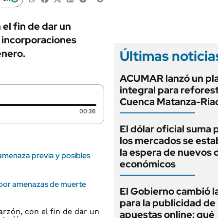
ANUARIO 2025
LIFESTYLE
EDICIÓN IMPRESA
AUTOS
 el fin de dar un
s incorporaciones
Últimas noticia
énero.
ACUMAR lanzó un pl
integral para reforest
Cuenca Matanza-Ria
Duración: 36 segundos
00:36
El dólar oficial suma 
los mercados se estab
la espera de nuevos 
 amenaza previa y posibles
económicos
a por amenazas de muerte
El Gobierno cambió l
para la publicidad de 
apuestas online: qué