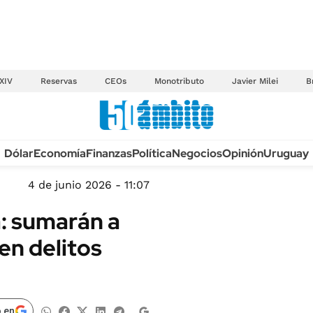
XIV
Reservas
CEOs
Monotributo
Javier Milei
B
Anuario autos 2026
Dólar
Economía
Finanzas
Política
Negocios
Opinión
Uruguay
TECNOLOGÍA
NOVEDADES FISCA
MÉXICO
4 de junio 2026 - 11:07
EDICTOS JUDICIAL
OPINIÓN
: sumarán a
MULTAS
MUNDO
en delitos
LICITACIONES
INFORMACIÓN GENERAL
CUADROS TARIFAR
ESPECTÁCULOS
RECALL
DEPORTES
 en