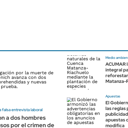
Medio ambien
ACUMAR la
integral p
reforestar
Matanza-R
Apuestas
El Gobier
las reglas 
 falsa entrevista laboral
publicidad
on a dos hombres
apuestas o
os por el crimen de
modifica