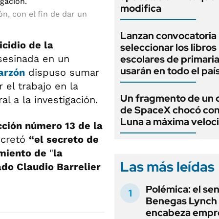
modifica
ón, con el fin de dar un
Lanzan convocatoria
cidio de la
seleccionar los libros
sesinada en un
escolares de primari
usarán en todo el paí
arzón
dispuso sumar
 el trabajo en la
Un fragmento de un 
al a la investigación.
de SpaceX chocó cont
Luna a máxima veloc
cción número 13 de la
ecretó
“el secreto de
imiento de
"
la
Las más leídas
do Claudio Barrelier
Polémica: el se
Benegas Lynch
encabeza empr