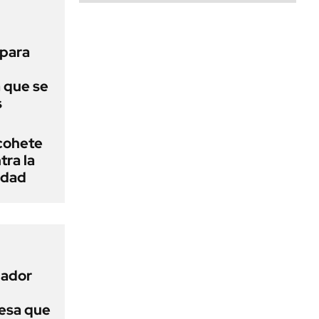
 para
a que se
s
cohete
ra la
idad
nador
esa que