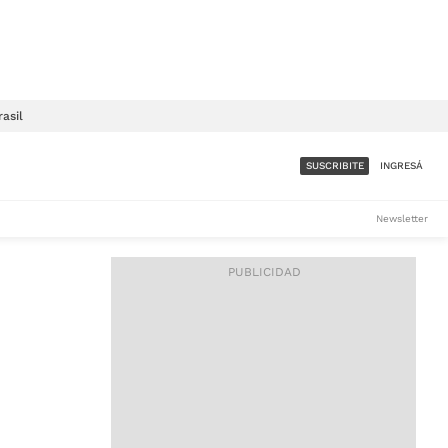
rasil
SUSCRIBITE
INGRESÁ
SUMATE A LA COMUNIDAD
Newsletter
DE ÁMBITO
LES
ACCESO FULL - $1.800/MES
ES
CORPORATIVO - CONSULTAR
Si tenés dudas comunicate
con nosotros a
IOS
suscripciones@ambito.com.ar
Llamanos al (54) 11 4556-
9147/48 o
al (54) 11 4449-3256 de lunes a