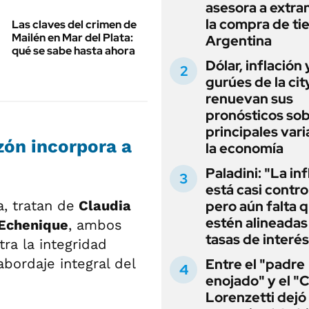
asesora a extra
la compra de ti
Las claves del crimen de
Mailén en Mar del Plata:
Argentina
qué se sabe hasta ahora
Dólar, inflación 
gurúes de la cit
renuevan sus
pronósticos sob
principales vari
zón incorpora a
la economía
Paladini: "La in
está casi contro
, tratan de
Claudia
pero aún falta 
estén alineadas 
 Echenique
, ambos
tasas de interés
tra la integridad
abordaje integral del
Entre el "padre
enojado" y el "C
Lorenzetti dejó