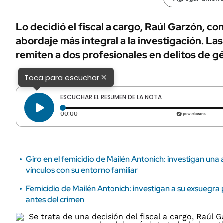
ÁMBITO DEBATE
Municipios
MEDIAKIT AMBITO DEBATE
Lo decidió el fiscal a cargo, Raúl Garzón, con
URUGUAY
abordaje más integral a la investigación. La
remiten a dos profesionales en delitos de g
×
Toca para escuchar
ESCUCHAR EL RESUMEN DE LA NOTA
Tiempo transcurrido: 0 segundos
00:00
Giro en el femicidio de Mailén Antonich: investigan una
vínculos con su entorno familiar
Femicidio de Mailén Antonich: investigan a su exsuegr
antes del crimen