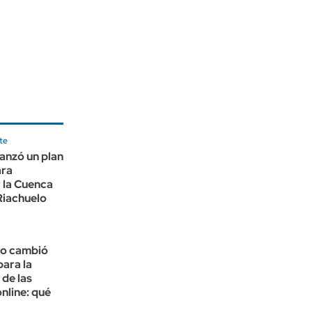
te
nzó un plan
ara
 la Cuenca
iachuelo
no cambió
para la
 de las
nline: qué