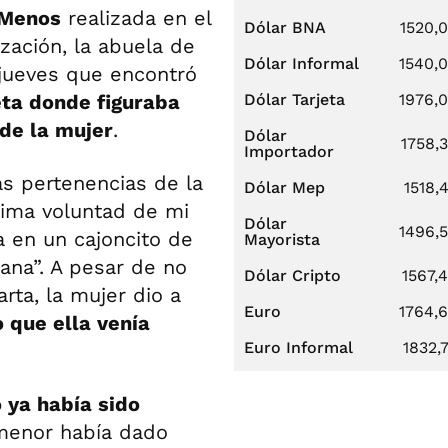
 Menos
realizada en el
Dólar BNA
1520,
zación, la abuela de
Dólar Informal
1540,
 jueves que encontró
eta donde figuraba
Dólar Tarjeta
1976,
 de la mujer
.
Dólar
1758,
Importador
as pertenencias de la
Dólar Mep
1518,
ltima voluntad de mi
Dólar
1496,
ía en un cajoncito de
Mayorista
ana”. A pesar de no
Dólar Cripto
1567,
rta, la mujer dio a
Euro
1764,
o que ella venía
Euro Informal
1832,
o ya había sido
menor había dado