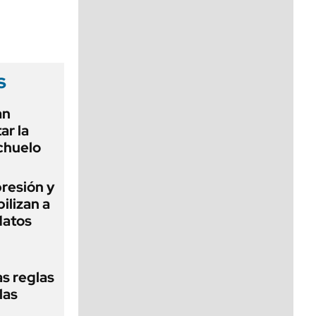
viernes de 10 a 18
s
an
ar la
chuelo
presión y
ilizan a
datos
as reglas
las