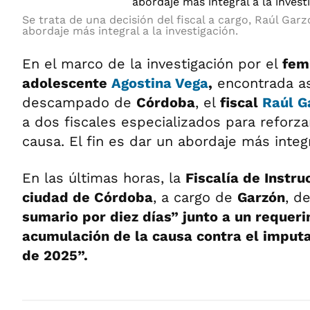
Se trata de una decisión del fiscal a cargo, Raúl Garz
abordaje más integral a la investigación.
En el marco de la investigación por el
femi
adolescente
Agostina Vega
,
encontrada a
descampado de
Córdoba
, el
fiscal
Raúl G
a dos fiscales especializados para reforzar
causa. El fin es dar un abordaje más integr
En las últimas horas, la
Fiscalía de Instru
ciudad de Córdoba
, a cargo de
Garzón
, d
sumario por diez días” junto a un requer
acumulación de la causa contra el imputa
de 2025”.