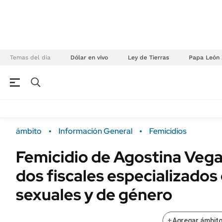
Temas del día
Dólar en vivo
Ley de Tierras
Papa León 
NEGOCIOS
ÚLTIMAS NOTICIAS
Especiales Ámbito
ECONOMÍA
ámbito
Información General
Femicidios
Real Estate
Banco de Datos
Femicidio de Agostina Vega
Sustentabilidad
Campo
dos fiscales especializados 
Seguros
FINANZAS
ENERGY REPORT
sexuales y de género
Dólar
POLÍTICA
Mercados
+
Agregar ámbito
Nacional