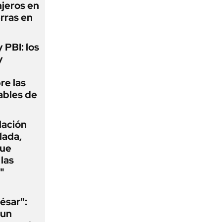
njeros en
erras en
y PBI: los
y
re las
ables de
flación
lada,
que
las
"
ésar":
 un