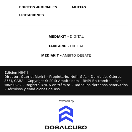
EDICTOS JUDICIALES
MULTAS
LICITACIONES
MEDIAKIT
DIGITAL
TARIFARIO
DIGITAL
MEDIAKIT
AMBITO DEBATE
Edición N9411
Director: Gabriel Morini - Propietario: Nefir S.A. - Domicilio: Olleros
3551, CABA - Copyright © 2019 Ambito.com - RNPI En trámite - Issn
1852 9232 - Registro DNDA en trámite - Todos los derechos reservados
- Términos y condiciones de uso