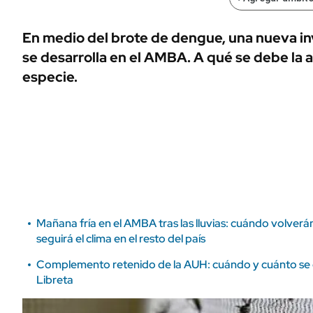
ÁMBITO DEBATE
Municipios
MEDIAKIT AMBITO DEBATE
En medio del brote de dengue, una nueva i
URUGUAY
se desarrolla en el AMBA. A qué se debe la a
especie.
Mañana fría en el AMBA tras las lluvias: cuándo volver
seguirá el clima en el resto del país
Complemento retenido de la AUH: cuándo y cuánto se 
Libreta