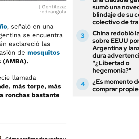
sumó una noved
Gentileza:
redeangola
blindaje de su 
colectivo de tr
eño
, señaló en una
China redobló l
gentina se encuentra
sobre EEUU po
én esclareció las
Argentina y lan
vasión de
mosquitos
dura advertenci
s (AMBA).
"¿Libertad o
hegemonía?"
ecie llamada
¿Es momento d
de, más torpe, más
comprar propi
a ronchas bastante