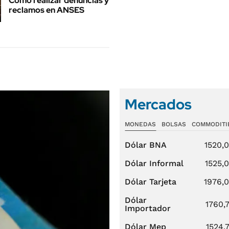
Cómo realizar denuncias y
reclamos en ANSES
Mercados
MONEDAS
BOLSAS
COMMODITI
Dólar BNA
1520,
Dólar Informal
1525,
Dólar Tarjeta
1976,
Dólar
1760,
Importador
Dólar Mep
1524,