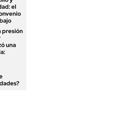
ad: el
convenio
abajo
a presión
r
zó una
a:
e
edades?