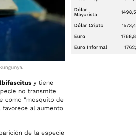
Dólar
1498,
Mayorista
Dólar Cripto
1573,
Euro
1768,
Euro Informal
1762,
ikungunya.
lbifascitus
y tiene
specie no transmite
ce como "mosquito de
a favorece al aumento
parición de la especie