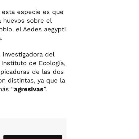
 esta especie es que
a huevos sobre el
bio, el Aedes aegypti
.
, investigadora del
nstituto de Ecología,
 picaduras de las dos
 distintas, ya que la
más “
agresivas
”.