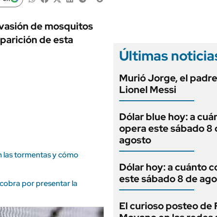
ANUARIO 2025
LIFESTYLE
EDICIÓN IMPRESA
AUTOS
nvasión de mosquitos
parición de esta
Últimas noticia
Murió Jorge, el padr
Lionel Messi
Dólar blue hoy: a cuá
opera este sábado 8 
agosto
án las tormentas y cómo
Dólar hoy: a cuánto c
este sábado 8 de ago
cobra por presentar la
El curioso posteo de