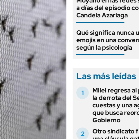
Moyano en las redes 
a días del episodio c
Candela Azariaga
Qué significa nunca 
emojis en una conver
según la psicología
Las más leídas
Milei regresa al
la derrota del 
cuestas y una 
que busca reord
Gobierno
Otro sindicato 
una cláusula gat