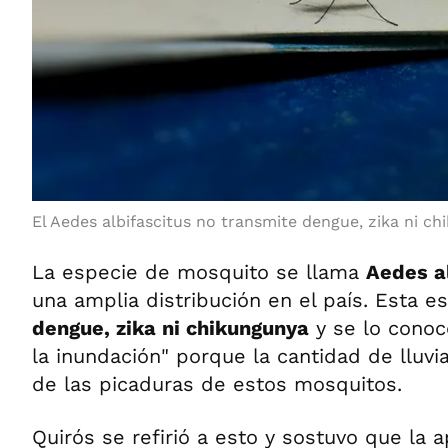
El Aedes albifascitus no transmite dengue, zika ni ch
La especie de mosquito se llama
Aedes a
una amplia distribución en el país. Esta e
dengue, zika ni chikungunya
y se lo cono
la inundación" porque la cantidad de lluvi
de las picaduras de estos mosquitos.
Quirós se refirió a esto y sostuvo que la a