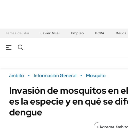
Temas del día
Javier Milei
Empleo
BCRA
Deuda
NEGOCIOS
ÚLTIMAS NOTICIAS
Especiales Ámbito
ECONOMÍA
ámbito
Información General
Mosquito
Real Estate
Banco de Datos
Invasión de mosquitos en e
Sustentabilidad
Campo
es la especie y en qué se di
Seguros
FINANZAS
ENERGY REPORT
dengue
Dólar
POLÍTICA
Mercados
+
Agregar ámbito
Nacional