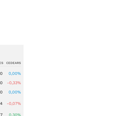
ES
CEDEARS
00
0,00%
00
-0,33%
00
0,00%
74
-0,07%
77
0,30%