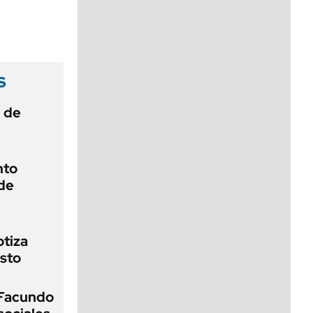
viernes de 10 a 18
s
e de
nto
de
otiza
sto
 Facundo