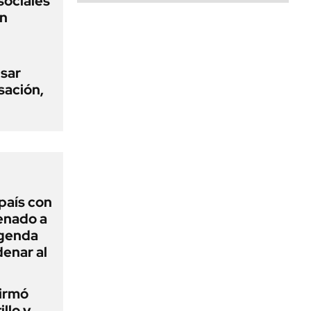
sociales
on
usar
sación,
 país con
Senado a
agenda
enar al
firmó
illo y