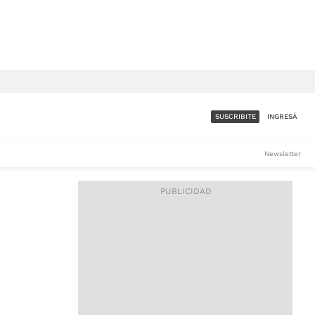
SUSCRIBITE
INGRESÁ
SUMATE A LA COMUNIDAD
Newsletter
DE ÁMBITO
LES
ACCESO FULL - $1.800/MES
ES
CORPORATIVO - CONSULTAR
Si tenés dudas comunicate
con nosotros a
IOS
suscripciones@ambito.com.ar
Llamanos al (54) 11 4556-
9147/48 o
al (54) 11 4449-3256 de lunes a