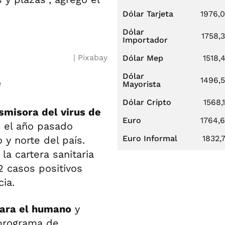
Dólar Tarjeta
1976,
Dólar
1758,
Importador
Pixabay
Dólar Mep
1518,
Dólar
e
1496,
Mayorista
Dólar Cripto
1568,
smisora del virus de
Euro
1764,
 el año pasado
Euro Informal
1832,
 y norte del país.
la cartera sanitaria
2 casos positivos
ia.
para el humano
y
 programa de