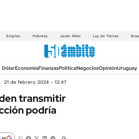
Empleo
Pobreza
Javier Milei
Ley de Tierras
Bras
Anuario autos 2026
Dólar
Economía
Finanzas
Política
Negocios
Opinión
Uruguay
TECNOLOGÍA
NOVEDADES FISCA
MÉXICO
21 de febrero 2024 - 12:47
EDICTOS JUDICIAL
OPINIÓN
den transmitir
MULTAS
MUNDO
ucción podría
LICITACIONES
INFORMACIÓN GENERAL
CUADROS TARIFAR
ESPECTÁCULOS
RECALL
DEPORTES
 en