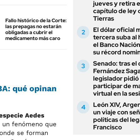
jueves y retira e
capítulo de ley 
Tierras
Fallo histórico de la Corte:
las prepagas no estarán
El dólar oficial
obligadas a cubrir el
tercera suba al 
medicamento más caro
el Banco Nación
su récord nomin
Senado: tras el
Fernández Sagas
legislador pidió
participar de m
BA: qué opinan
virtual en la ses
León XIV, Argen
un viaje con se
 especie Aedes
políticas del le
a, un fenómeno que
Francisco
donde se forman