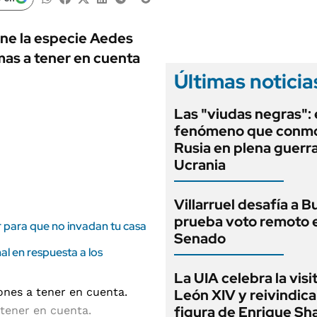
ANUARIO 2025
LIFESTYLE
EDICIÓN IMPRESA
AUTOS
ene la especie Aedes
mas a tener en cuenta
Últimas noticia
Las "viudas negras": 
fenómeno que conmo
Rusia en plena guerr
Ucrania
Villarruel desafía a Bu
prueba voto remoto e
r para que no invadan tu casa
Senado
al en respuesta a los
La UIA celebra la visi
León XIV y reivindica
figura de Enrique Sha
 tener en cuenta.