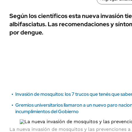
ÁMBITO DEBATE
Municipios
MEDIAKIT AMBITO DEBATE
Según los científicos esta nueva invasión ti
URUGUAY
albifasciatus. Las recomendaciones y sínto
por dengue.
Invasión de mosquitos: los 7 trucos que tenés que sabe
Gremios universitarios llamaron a un nuevo paro nacion
incumplimientos del Gobierno
La nueva invasión de mosquitos y las prevenciones a