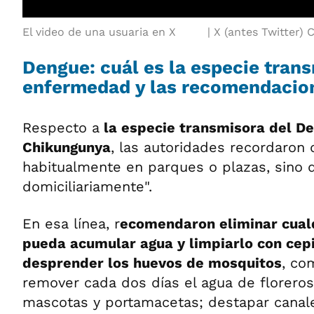
El video de una usuaria en X
X (antes Twitter) 
Dengue: cuál es la especie trans
enfermedad y las recomendacio
Respecto a
la especie transmisora del De
Chikungunya
, las autoridades recordaron 
habitualmente en parques o plazas, sino q
domiciliariamente".
En esa línea, r
ecomendaron eliminar cualq
pueda acumular agua y limpiarlo con cepi
desprender los huevos de mosquitos
, co
remover cada dos días el agua de florero
mascotas y portamacetas; destapar canal