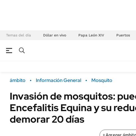
Temas del día
Dólar en vivo
Papa León XIV
Puertos
NEGOCIOS
ÚLTIMAS NOTICIAS
Especiales Ámbito
ECONOMÍA
ámbito
Información General
Mosquito
Real Estate
Banco de Datos
Invasión de mosquitos: pue
Sustentabilidad
Campo
Encefalitis Equina y su red
Seguros
FINANZAS
ENERGY REPORT
demorar 20 días
Dólar
POLÍTICA
Mercados
+
Agregar ámbito
Nacional