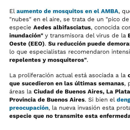
El
aumento de mosquitos en el AMBA
, qu
"nubes" en el aire, se trata de un "pico d
especie
Aedes albifasciatus
, conocida c
inundación"
y transmisora del virus de la
E
Oeste (EEO)
.
Su reducción puede demorar
lo que especialistas recomendaron intensif
repelentes y mosquiteros"
.
La proliferación actual está asociada a la
que sucedieron en las últimas semanas
, 
áreas la
Ciudad de Buenos Aires, La Plat
Provincia de Buenos Aires
. Si bien el
deng
preocupación
, la nueva invasión esta pro
especie que no transmite esta enfermed