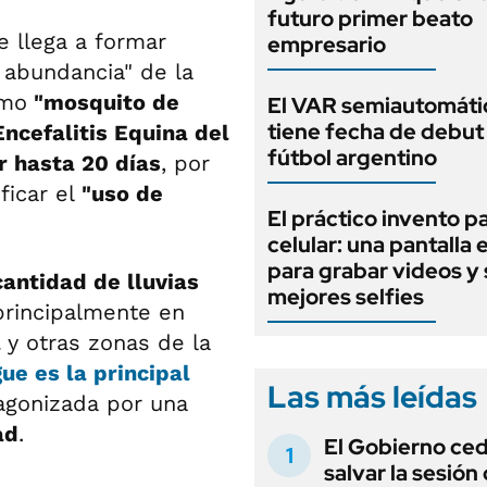
futuro primer beato
e llega a formar
empresario
e abundancia" de la
omo
"mosquito de
El VAR semiautomáti
tiene fecha de debut 
ncefalitis Equina del
fútbol argentino
 hasta 20 días
, por
icar el
"uso de
El práctico invento pa
celular: una pantalla 
para grabar videos y 
cantidad de lluvias
mejores selfies
principalmente en
a
y otras zonas de la
ue es la principal
Las más leídas
tagonizada por una
ad
.
El Gobierno ce
salvar la sesión