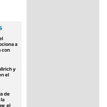
viernes de 10 a 18
s
el
ciona a
a con
llrich y
n el
ta de
 la
w, el