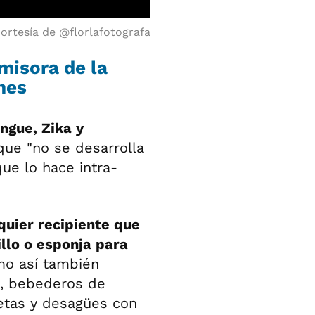
Cortesía de @florlafotografa
misora de la
nes
ngue, Zika y
que "no se desarrolla
ue lo hace intra-
uier recipiente que
llo o esponja para
mo así también
s, bebederos de
etas y desagües con