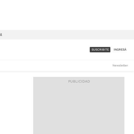
il
SUSCRIBITE
INGRESÁ
SUMATE A LA COMUNIDAD
Newsletter
DE ÁMBITO
LES
ACCESO FULL - $1.800/MES
ES
CORPORATIVO - CONSULTAR
Si tenés dudas comunicate
con nosotros a
IOS
suscripciones@ambito.com.ar
Llamanos al (54) 11 4556-
9147/48 o
al (54) 11 4449-3256 de lunes a