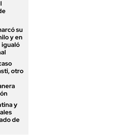
l
de
 marcó su
hilo y en
 igualó
al
 caso
ti, otro
anera
ión
tina y
ñales
gado de