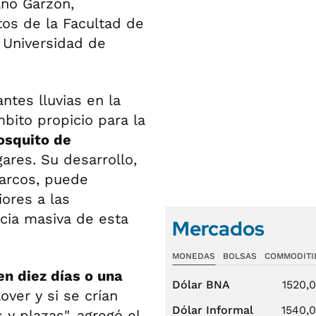
no Garzón,
tos de la Facultad de
 Universidad de
antes lluvias en la
bito propicio para la
squito de
res. Su desarrollo,
arcos, puede
ores a las
cia masiva de esta
Mercados
MONEDAS
BOLSAS
COMMODITI
en diez días o una
Dólar BNA
1520,
over y si se crían
Dólar Informal
1540,
y plazas", agregó el