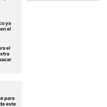
co ya
en el
ra el
extra
sacar
de para
 de este