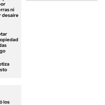
bor
rras ni
 desaire
otar
Propiedad
das
ego
otiza
osto
 los