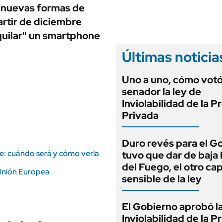
ANUARIO 2025
n nuevas formas de
LIFESTYLE
EDICIÓN IMPRESA
artir de diciembre
AUTOS
quilar" un smartphone
Últimas noticia
Uno a uno, cómo vot
senador la ley de
Inviolabilidad de la 
Privada
Duro revés para el G
e: cuándo será y cómo verla
tuvo que dar de baja
del Fuego, el otro cap
 Unión Europea
sensible de la ley
El Gobierno aprobó l
Inviolabilidad de la 