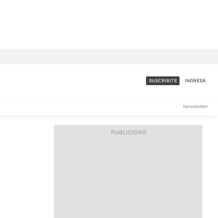
SUSCRIBITE
INGRESÁ
SUMATE A LA COMUNIDAD
Newsletter
DE ÁMBITO
LES
ACCESO FULL - $1.800/MES
ES
CORPORATIVO - CONSULTAR
Si tenés dudas comunicate
con nosotros a
IOS
suscripciones@ambito.com.ar
Llamanos al (54) 11 4556-
9147/48 o
al (54) 11 4449-3256 de lunes a