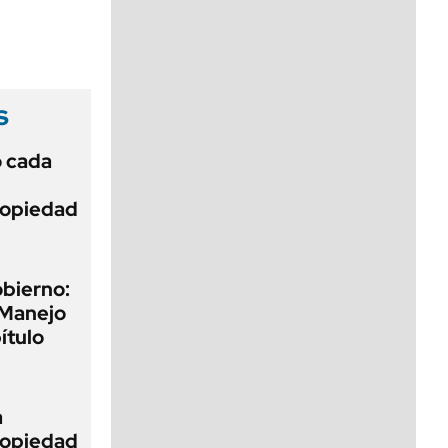
viernes de 10 a 18
s
ó cada
Propiedad
obierno:
 Manejo
ítulo
a
Propiedad