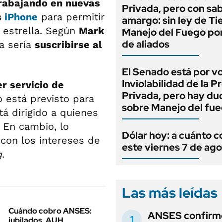
rabajando en nuevas
Privada, pero con sa
s
iPhone
para permitir
amargo: sin ley de Tie
estrella. Según
Mark
Manejo del Fuego por
de aliados
ea sería
suscribirse al
El Senado está por v
Inviolabilidad de la 
r servicio de
Privada, pero hay du
 está previsto para
sobre Manejo del fu
stá dirigido a quienes
. En cambio, lo
Dólar hoy: a cuánto c
r con los intereses de
este viernes 7 de ag
.
Las más leídas
Cuándo cobro ANSES:
ANSES confirmó
jubilados, AUH,