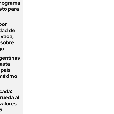
onograma
sto para
por
idad de
ivada,
 sobre
go
gentinas
asta
 país
 máximo
icada:
rueda al
 valores
5