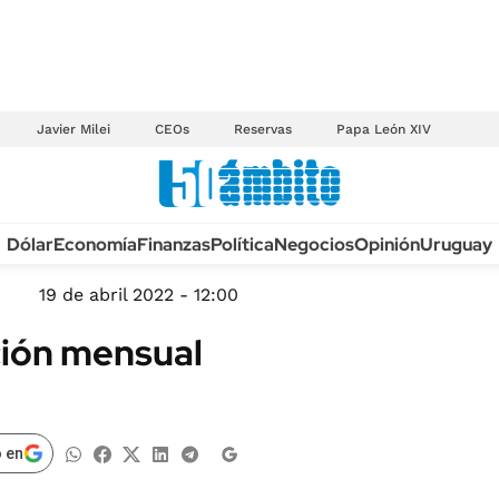
Javier Milei
CEOs
Reservas
Papa León XIV
Anuario autos 2026
Dólar
Economía
Finanzas
Política
Negocios
Opinión
Uruguay
TECNOLOGÍA
NOVEDADES FISCA
MÉXICO
19 de abril 2022 - 12:00
EDICTOS JUDICIAL
OPINIÓN
ción mensual
MULTAS
MUNDO
LICITACIONES
INFORMACIÓN GENERAL
CUADROS TARIFAR
ESPECTÁCULOS
 en
RECALL
DEPORTES