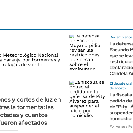
Reclamo ante l
La defens
Facundo M
que se lev
restriccion
declaraci
Candela A
El debate oral
de agosto
La fiscalía
nes y cortes de luz en
pedido de 
ras la tormenta: las
de "Pity" 
suspender 
ctadas y cuántos
homicidio
fueron afectados
Por Vanesa Pet