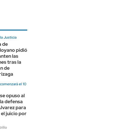
a Justicia
a de
oyano pidió
anten las
es tras la
ón de
rizaga
 comenzará el 10
 se opuso al
la defensa
Álvarez para
el juicio por
rillo