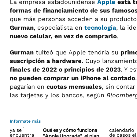
La empresa estadounidense
Apple
está t
formas de financiamiento de sus famoso
que más personas acceden a su producto 
Gurman
, especialista en
tecnología
, la id
nuevo celular, en vez de comprarlo
.
Gurman
tuiteó que Apple tendría su
prime
suscripción a hardware
. Cuyo lanzamiento
finales de 2022 o principios de 2023
. Y e
no pueden comprar un iPhone al contado
pagarían en
cuotas mensuales
, sin conta
las tarjetas y los bancos, según
Bloomberg
Informate más
Qué es y cómo funciona
"Apple Upgrade", el plan