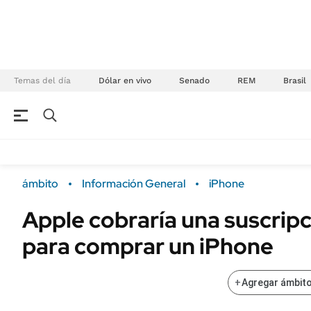
Temas del día
Dólar en vivo
Senado
REM
Brasil
NEGOCIOS
ÚLTIMAS NOTICIAS
Especiales Ámbito
ECONOMÍA
ámbito
Información General
iPhone
Real Estate
Banco de Datos
Apple cobraría una suscrip
Sustentabilidad
Campo
para comprar un iPhone
Seguros
FINANZAS
ENERGY REPORT
Dólar
+
Agregar ámbito
POLÍTICA
Mercados
Nacional