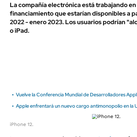
ÁMBITO DEBATE
La compañía electrónica está trabajando e
Municipios
financiamiento que estarían disponibles a p
MEDIAKIT AMBITO DEBATE
URUGUAY
2022 - enero 2023. Los usuarios podrían "al
o iPad.
Vuelve la Conferencia Mundial de Desarrolladores Appl
Apple enfrentará un nuevo cargo antimonopolio en la
iPhone 12.