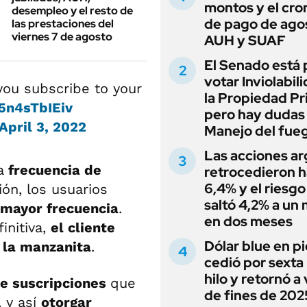
montos y el cr
desempleo y el resto de
de pago de ago
las prestaciones del
viernes 7 de agosto
AUH y SUAF
El Senado está 
votar Inviolabil
you subscribe to your
la Propiedad Pr
/5n4sTbIEiv
pero hay dudas
April 3, 2022
Manejo del fue
Las acciones ar
a
frecuencia de
retrocedieron h
6,4% y el riesgo
ción, los usuarios
saltó 4,2% a un
mayor frecuencia
.
en dos meses
finitiva,
el cliente
Dólar blue en p
e la manzanita
.
cedió por sexta 
hilo y retornó a
e suscripciones
que
de fines de 202
, y así
otorgar