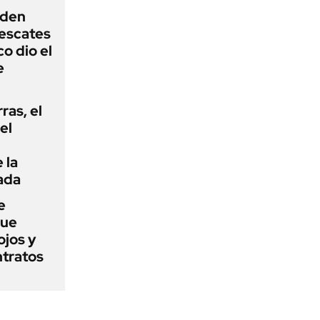
iden
rescates
o dio el
e
rras, el
el
 la
ada
e
que
ojos y
ntratos