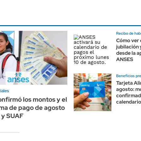
Recibo de hab
Cómo ver e
jubilación
desde la a
ANSES
Beneficios pre
Tarjeta Al
agosto: m
iales
confirmad
nfirmó los montos y el
calendari
ma de pago de agosto
 y SUAF