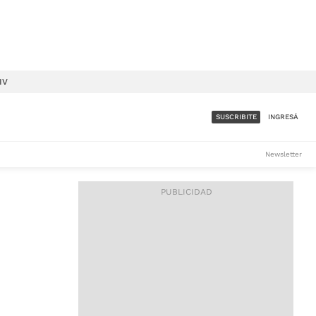
IV
SUSCRIBITE
INGRESÁ
SUMATE A LA COMUNIDAD
Newsletter
DE ÁMBITO
LES
ACCESO FULL - $1.800/MES
ES
CORPORATIVO - CONSULTAR
Si tenés dudas comunicate
con nosotros a
IOS
suscripciones@ambito.com.ar
Llamanos al (54) 11 4556-
9147/48 o
al (54) 11 4449-3256 de lunes a