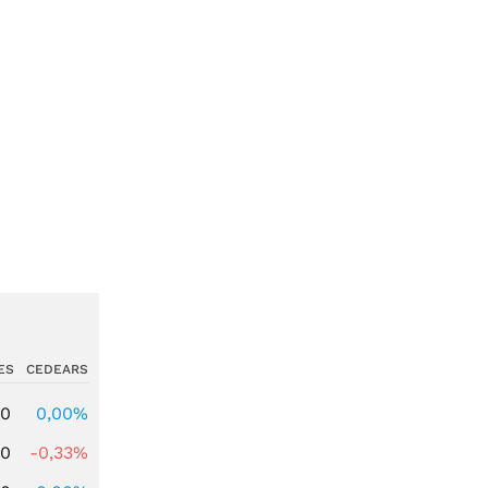
ES
CEDEARS
00
0,00%
00
-0,33%