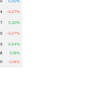
00
0,00%
74
-0,07%
77
0,30%
50
-0,07%
35
0,04%
88
0,16%
11
-0,16%