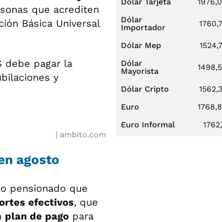
Dólar Tarjeta
1976,
rsonas que acrediten
Dólar
ción Básica Universal
1760,
Importador
Dólar Mep
1524,
S debe pagar la
Dólar
1498,
Mayorista
bilaciones y
Dólar Cripto
1562,
Euro
1768,
Euro Informal
1762,
ambito.com
en agosto
o o pensionado que
ortes efectivos
, que
n
plan de pago
para