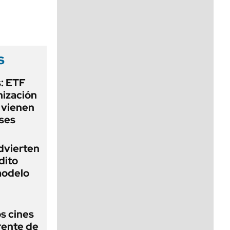
viernes de 10 a 18
s
: ETF
nización
 vienen
ses
dvierten
dito
 modelo
os cines
frente de