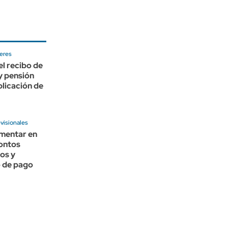
eres
l recibo de
 y pensión
plicación de
visionales
imentar en
ontos
os y
o de pago