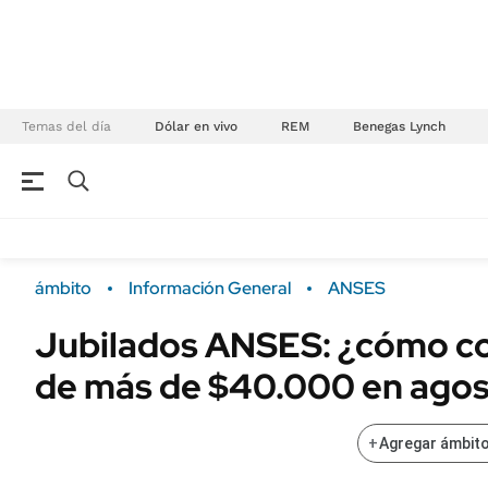
Temas del día
Dólar en vivo
REM
Benegas Lynch
NEGOCIOS
ÚLTIMAS NOTICIAS
Especiales Ámbito
ECONOMÍA
ámbito
Información General
ANSES
Real Estate
Banco de Datos
Jubilados ANSES: ¿cómo co
Sustentabilidad
Campo
de más de $40.000 en ago
Seguros
FINANZAS
ENERGY REPORT
Dólar
+
Agregar ámbito
POLÍTICA
Mercados
Nacional