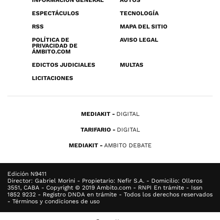
INFORMACIÓN GENERAL
AUTOS
ESPECTÁCULOS
TECNOLOGÍA
RSS
MAPA DEL SITIO
POLÍTICA DE
AVISO LEGAL
PRIVACIDAD DE
ÁMBITO.COM
EDICTOS JUDICIALES
MULTAS
LICITACIONES
MEDIAKIT
DIGITAL
TARIFARIO
DIGITAL
MEDIAKIT
AMBITO DEBATE
Edición N9411
Director: Gabriel Morini - Propietario: Nefir S.A. - Domicilio: Olleros
3551, CABA - Copyright © 2019 Ambito.com - RNPI En trámite - Issn
1852 9232 - Registro DNDA en trámite - Todos los derechos reservados
- Términos y condiciones de uso