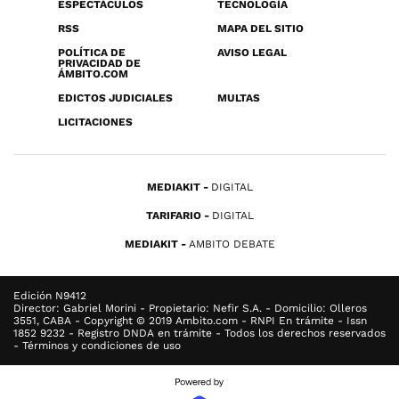
ESPECTÁCULOS
TECNOLOGÍA
RSS
MAPA DEL SITIO
POLÍTICA DE
AVISO LEGAL
PRIVACIDAD DE
ÁMBITO.COM
EDICTOS JUDICIALES
MULTAS
LICITACIONES
MEDIAKIT
DIGITAL
TARIFARIO
DIGITAL
MEDIAKIT
AMBITO DEBATE
Edición N9412
Director: Gabriel Morini - Propietario: Nefir S.A. - Domicilio: Olleros
3551, CABA - Copyright © 2019 Ambito.com - RNPI En trámite - Issn
1852 9232 - Registro DNDA en trámite - Todos los derechos reservados
- Términos y condiciones de uso