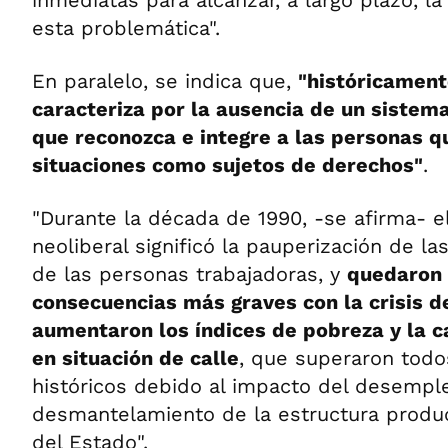
inmediatas para alcanzar, a largo plazo, la
esta problemática".
En paralelo, se indica que,
"históricament
caracteriza por la ausencia de un sistem
que reconozca e integre a las personas q
situaciones como sujetos de derechos"
.
"Durante la década de 1990, -se afirma- 
neoliberal significó la pauperización de la
de las personas trabajadoras, y
quedaron 
consecuencias más graves con la crisis d
aumentaron los índices de pobreza y la 
en situación de calle
, que superaron todo
históricos debido al impacto del desempl
desmantelamiento de la estructura product
del Estado".