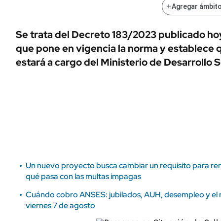
ÁMBITO DEBATE
+
Agregar ámbito
Municipios
MEDIAKIT AMBITO DEBATE
Se trata del Decreto 183/2023 publicado hoy 
URUGUAY
que pone en vigencia la norma y establece 
estará a cargo del Ministerio de Desarrollo S
Un nuevo proyecto busca cambiar un requisito para reno
qué pasa con las multas impagas
Cuándo cobro ANSES: jubilados, AUH, desempleo y el re
viernes 7 de agosto