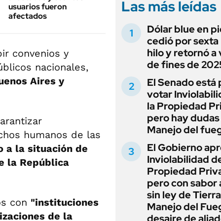
Las más leídas
usuarios fueron
afectados
Dólar blue en p
cedió por sexta 
hilo y retornó a
ir convenios y
de fines de 202
úblicos nacionales,
enos Aires y
El Senado está 
votar Inviolabil
la Propiedad Pr
pero hay dudas
arantizar
Manejo del fue
echos humanos de las
El Gobierno apr
o a la situación de
Inviolabilidad de
de la República
Propiedad Priv
pero con sabor
sin ley de Tierra
os con
"instituciones
Manejo del Fue
izaciones de la
desaire de alia