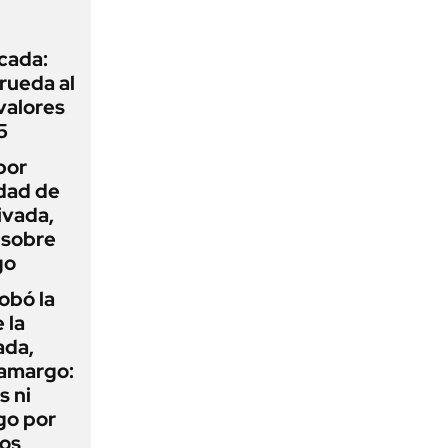
icada:
rueda al
 valores
5
por
idad de
ivada,
 sobre
go
obó la
 la
ada,
 amargo:
s ni
go por
dos