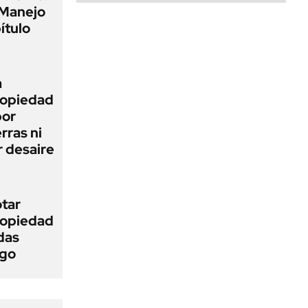
 Manejo
ítulo
a
Propiedad
bor
rras ni
 desaire
otar
Propiedad
das
ego