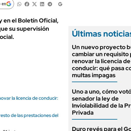
ANUARIO 2025
 en
LIFESTYLE
EDICIÓN IMPRESA
AUTOS
en el Boletín Oficial,
que su supervisión
Últimas noticia
ocial.
Un nuevo proyecto b
cambiar un requisito
renovar la licencia de
conducir: qué pasa co
multas impagas
Uno a uno, cómo vot
senador la ley de
var la licencia de conducir:
Inviolabilidad de la 
Privada
sto de las prestaciones del
Duro revés para el G