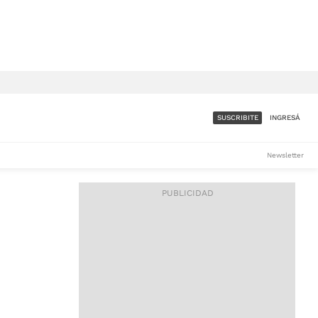
SUSCRIBITE
INGRESÁ
SUMATE A LA COMUNIDAD
Newsletter
DE ÁMBITO
LES
ACCESO FULL - $1.800/MES
ES
CORPORATIVO - CONSULTAR
Si tenés dudas comunicate
con nosotros a
IOS
suscripciones@ambito.com.ar
Llamanos al (54) 11 4556-
9147/48 o
al (54) 11 4449-3256 de lunes a