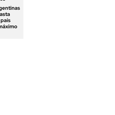
gentinas
asta
 país
 máximo