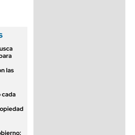
viernes de 10 a 18
s
usca
 para
n las
ó cada
Propiedad
obierno: