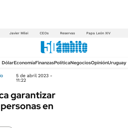
Javier Milei
CEOs
Reservas
Papa León XIV
Anuario autos 2026
Dólar
Economía
Finanzas
Política
Negocios
Opinión
Uruguay
TECNOLOGÍA
NOVEDADES FISCA
MÉXICO
lo
5 de abril 2023 -
EDICTOS JUDICIAL
11:22
OPINIÓN
MULTAS
ca garantizar
MUNDO
LICITACIONES
 personas en
INFORMACIÓN GENERAL
CUADROS TARIFAR
ESPECTÁCULOS
RECALL
DEPORTES