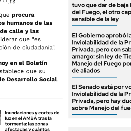
tuvo que dar de baja
del Fuego, el otro cap
que
procura
sensible de la ley
hos humanos de las
de calle y las
El Gobierno aprobó l
siderar que "es
Inviolabilidad de la 
ción de ciudadanía".
Privada, pero con sa
amargo: sin ley de Tie
oy en el Boletín
Manejo del Fuego por
de aliados
establece que su
de Desarrollo Social
.
El Senado está por v
Inviolabilidad de la 
Privada, pero hay du
sobre Manejo del fu
Inundaciones y cortes de
luz en el AMBA tras la
tormenta: las zonas
afectadas y cuántos