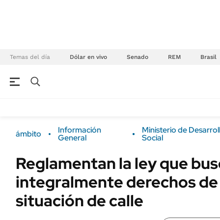
Temas del día
Dólar en vivo
Senado
REM
Brasil
NEGOCIOS
ÚLTIMAS NOTICIAS
Especiales Ámbito
ECONOMÍA
Información
Ministerio de Desarrol
ámbito
Real Estate
General
Social
Banco de Datos
Sustentabilidad
Campo
Reglamentan la ley que bus
Seguros
FINANZAS
integralmente derechos de
ENERGY REPORT
Dólar
situación de calle
POLÍTICA
Mercados
Nacional