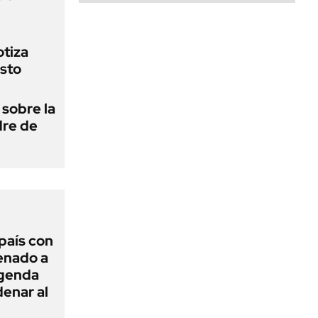
otiza
sto
 sobre la
dre de
 país con
Senado a
agenda
enar al