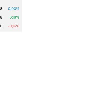
88
0,00%
88
0,16%
11
-0,16%