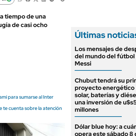
ANUARIO 2025
LIFESTYLE
EDICIÓN IMPRESA
AUTOS
 a tiempo de una
ugía de casi ocho
Últimas noticia
Los mensajes de des
del mundo del fútbol
Messi
Chubut tendrá su pr
proyecto energético 
solar, baterías y diés
ami para sumarse al Inter
una inversión de u$s
 te cuenta sobre la atención
millones
Dólar blue hoy: a cuá
opera este sábado 8 