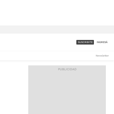
SUSCRIBITE
INGRESÁ
SUMATE A LA COMUNIDAD
Newsletter
DE ÁMBITO
LES
ACCESO FULL - $1.800/MES
ES
CORPORATIVO - CONSULTAR
Si tenés dudas comunicate
con nosotros a
IOS
suscripciones@ambito.com.ar
Llamanos al (54) 11 4556-
9147/48 o
al (54) 11 4449-3256 de lunes a