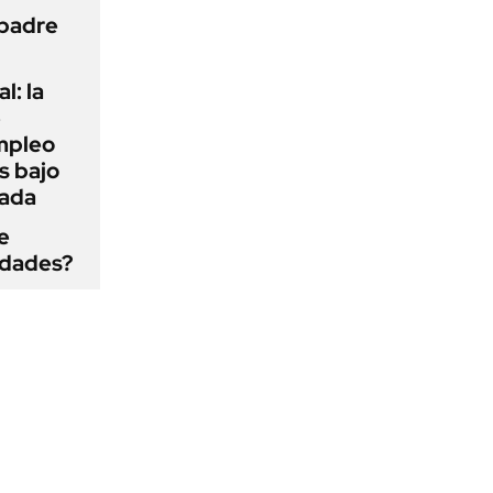
 padre
l: la
e
mpleo
s bajo
cada
e
edades?