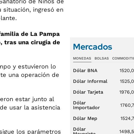
 Sanatorio de Niños de
 situación, ingresó en
lante.
 familia de La Pampa
 tras una cirugía de
Mercados
MONEDAS
BOLSAS
COMMODITI
po y estuvieron lo
Dólar BNA
1520,
ite una operación de
Dólar Informal
1525,
Dólar Tarjeta
1976,
eron estar junto al
Dólar
1760,
e usar la asistencia
Importador
Dólar Mep
1524,
Dólar
sigue los parámetros
1498,
Mayorista