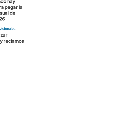
ndo hay
a pagar la
sual de
26
visionales
izar
 y reclamos