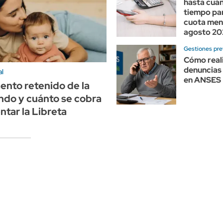
hasta cuá
tiempo par
cuota men
agosto 20
Gestiones pre
Cómo real
denuncias
al
en ANSES
nto retenido de la
ndo y cuánto se cobra
ntar la Libreta