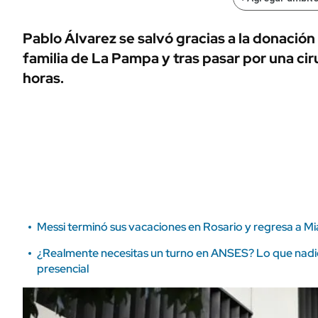
ÁMBITO DEBATE
Municipios
MEDIAKIT AMBITO DEBATE
Pablo Álvarez se salvó gracias a la donación
URUGUAY
familia de La Pampa y tras pasar por una cir
horas.
Messi terminó sus vacaciones en Rosario y regresa a Mi
¿Realmente necesitas un turno en ANSES? Lo que nadie
presencial