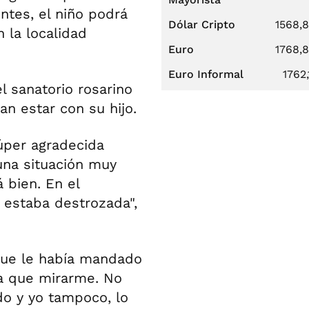
ntes, el niño podrá
Dólar Cripto
1568,
n la localidad
Euro
1768,
Euro Informal
1762,
 sanatorio rosarino
n estar con su hijo.
úper agradecida
 una situación muy
 bien. En el
estaba destrozada",
 que le había mandado
sa que mirarme. No
do y yo tampoco, lo