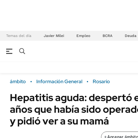
Temas del día
Javier Milei
Empleo
BCRA
Deuda
NEGOCIOS
ÚLTIMAS NOTICIAS
Especiales Ámbito
ECONOMÍA
ámbito
Información General
Rosario
Real Estate
Banco de Datos
Hepatitis aguda: despertó e
Sustentabilidad
Campo
años que había sido operad
Seguros
FINANZAS
ENERGY REPORT
y pidió ver a su mamá
Dólar
POLÍTICA
Mercados
+
Agregar ámbito
Nacional