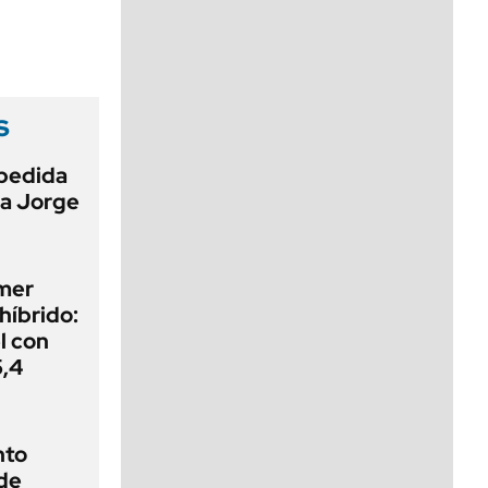
viernes de 10 a 18
s
pedida
 a Jorge
imer
híbrido:
el con
5,4
nto
de