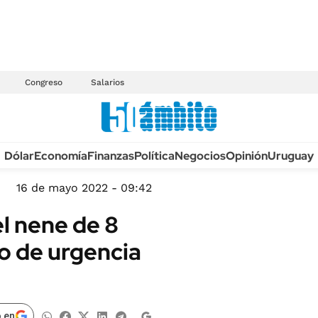
Congreso
Salarios
Anuario autos 2026
Dólar
Economía
Finanzas
Política
Negocios
Opinión
Uruguay
TECNOLOGÍA
NOVEDADES FISCA
MÉXICO
16 de mayo 2022 - 09:42
EDICTOS JUDICIAL
OPINIÓN
l nene de 8
MULTAS
MUNDO
o de urgencia
LICITACIONES
INFORMACIÓN GENERAL
CUADROS TARIFAR
ESPECTÁCULOS
RECALL
DEPORTES
 en