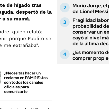
te de hígado tras
Murió Jorge, el
de Lionel Messi
aguda, despertó de la
er a su mamá.
Fragilidad labora
probabilidad d
dre, quien relató:
conservar un e
cayó al nivel má
nir porque Pablito se
de la última dé
e me extrañaba".
¿Es momento d
comprar propi
¿Necesitas hacer un
reclamo en PAMI? Estos
son todos los canales
oficiales para
comunicarte