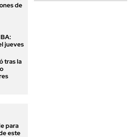
lones de
MBA:
el jueves
 tras la
do
res
de para
 de este