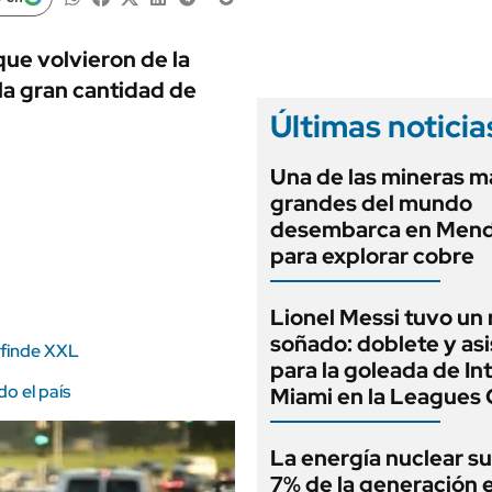
ANUARIO 2025
LIFESTYLE
EDICIÓN IMPRESA
AUTOS
ue volvieron de la
la gran cantidad de
Últimas noticia
Una de las mineras m
grandes del mundo
desembarca en Men
para explorar cobre
Lionel Messi tuvo un
soñado: doblete y asi
 finde XXL
para la goleada de In
o el país
Miami en la Leagues
La energía nuclear su
7% de la generación e