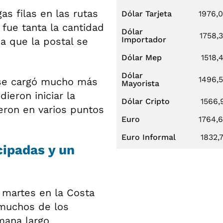
as filas en las rutas
Dólar Tarjeta
1976,
 fue tanta la cantidad
Dólar
1758,
Importador
a que la postal se
Dólar Mep
1518,
Dólar
1496,
 se cargó mucho más
Mayorista
ieron iniciar la
Dólar Cripto
1566,
yeron en varios puntos
Euro
1764,
Euro Informal
1832,
cipadas y un
 martes en la Costa
, muchos de los
mana largo