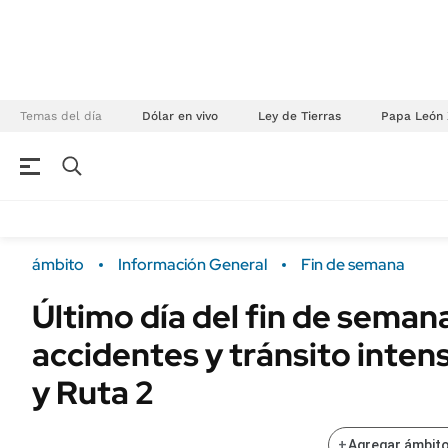
Temas del día
Dólar en vivo
Ley de Tierras
Papa León 
NEGOCIOS
ÚLTIMAS NOTICIAS
Especiales Ámbito
ECONOMÍA
ámbito
Información General
Fin de semana
Real Estate
Banco de Datos
Último día del fin de seman
Sustentabilidad
Campo
accidentes y tránsito intens
Seguros
FINANZAS
ENERGY REPORT
y Ruta 2
Dólar
POLÍTICA
Mercados
+
Agregar ámbito
Nacional