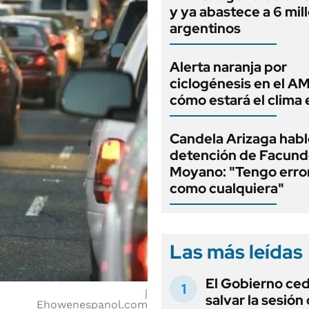
y ya abastece a 6 mil
argentinos
Alerta naranja por
ciclogénesis en el A
cómo estará el clima 
Candela Arizaga habló
detención de Facun
Moyano: "Tengo erro
como cualquiera"
Las más leídas
El Gobierno ce
salvar la sesión
Ehowenespanol.com