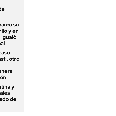
l
de
 marcó su
hilo y en
 igualó
al
 caso
ti, otro
anera
ión
tina y
ñales
gado de