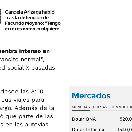
Candela Arizaga habló
tras la detención de
Facundo Moyano: "Tengo
errores como cualquiera"
cuentra intenso en
ránsito normal",
ed social X pasadas
desde las 8:00,
Mercados
sus viajes para
largo. Además de la
MONEDAS
BOLSAS
COMMODITI
ó que parte de las
Dólar BNA
1520,
s en las autovías.
Dólar Informal
1540,