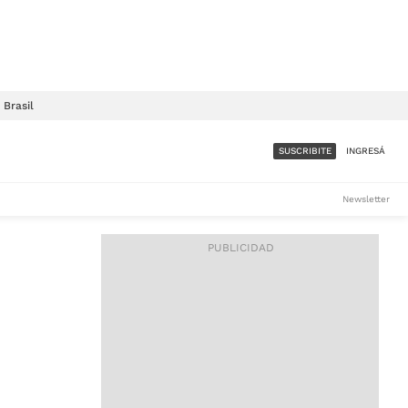
Brasil
SUSCRIBITE
INGRESÁ
SUMATE A LA COMUNIDAD
Newsletter
DE ÁMBITO
LES
ACCESO FULL - $1.800/MES
ES
CORPORATIVO - CONSULTAR
Si tenés dudas comunicate
con nosotros a
IOS
suscripciones@ambito.com.ar
Llamanos al (54) 11 4556-
9147/48 o
al (54) 11 4449-3256 de lunes a