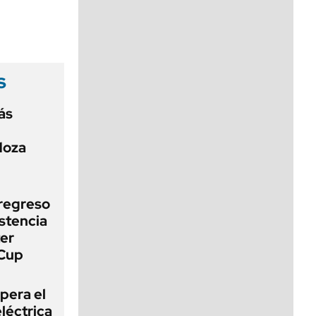
viernes de 10 a 18
s
ás
doza
 regreso
stencia
ter
 Cup
pera el
léctrica