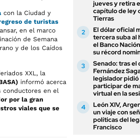
jueves y retira e
capítulo de ley 
a
con la Ciudad y
Tierras
egreso de turistas
El dólar oficial
ansar, en el marco
tercera suba al 
binación de Semana
el Banco Nación
rano y de los Caídos
su récord nomin
Senado: tras el
Fernández Sagas
feriados XXL, la
legislador pidió
UBASA)
informó acerca
participar de m
s conductores en el
virtual en la ses
or por la gran
León XIV, Argen
stros viales que se
un viaje con se
políticas del le
Francisco