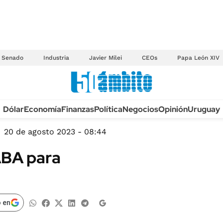
Senado
Industria
Javier Milei
CEOs
Papa León XIV
Anuario autos 2026
Dólar
Economía
Finanzas
Política
Negocios
Opinión
Uruguay
TECNOLOGÍA
NOVEDADES FISCA
MÉXICO
20 de agosto 2023 - 08:44
EDICTOS JUDICIAL
OPINIÓN
ABA para
MULTAS
MUNDO
LICITACIONES
INFORMACIÓN GENERAL
CUADROS TARIFAR
ESPECTÁCULOS
 en
RECALL
DEPORTES