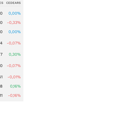
ES
CEDEARS
00
0,00%
00
-0,33%
00
0,00%
74
-0,07%
77
0,30%
50
-0,07%
61
-0,01%
88
0,16%
11
-0,16%