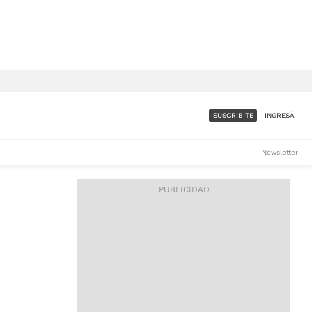
SUSCRIBITE
INGRESÁ
SUMATE A LA COMUNIDAD
Newsletter
DE ÁMBITO
LES
ACCESO FULL - $1.800/MES
ES
CORPORATIVO - CONSULTAR
Si tenés dudas comunicate
con nosotros a
IOS
suscripciones@ambito.com.ar
Llamanos al (54) 11 4556-
9147/48 o
al (54) 11 4449-3256 de lunes a