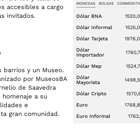
MONEDAS
BOLSAS
COMMODITI
es accesibles a cargo
s invitados.
Dólar BNA
1520,
Dólar Informal
1525,
Dólar Tarjeta
1976,
Dólar
a
1760,
Importador
Dólar Mep
1524,
s barrios y un Museo.
Dólar
ganizado por MuseosBA
1498,
Mayorista
rnelio de Saavedra
Dólar Cripto
1570,
a homenaje a su
alidades e
Euro
1768,
sta gran comunidad.
Euro Informal
1762,