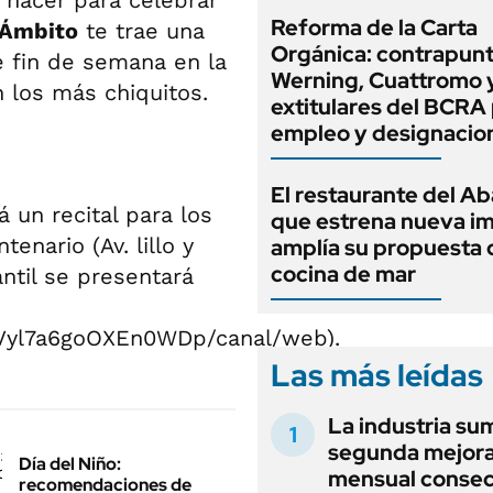
 hacer para celebrar
Reforma de la Carta
Ámbito
te trae una
Orgánica: contrapunt
e fin de semana en la
Werning, Cuattromo 
n los más chiquitos.
extitulares del BCRA 
empleo y designacio
El restaurante del A
 un recital para los
que estrena nueva i
enario (Av. lillo y
amplía su propuesta 
cocina de mar
ntil se presentará
ZVyl7a6goOXEn0WDp/canal/web).
Las más leídas
La industria su
segunda mejor
Día del Niño:
mensual consec
recomendaciones de