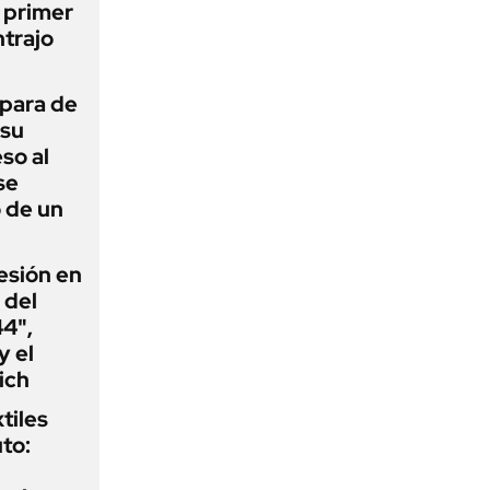
l primer
trajo
 para de
 su
so al
se
 de un
esión en
 del
44",
y el
ich
tiles
to: