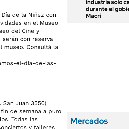
industria solo c
durante el gobi
 Día de la Niñez con
Macri
tividades en el Museo
seo del Cine y
s serán con reserva
el museo. Consultá la
ramos-el-dia-de-las-
. San Juan 3550)
n fin de semana a puro
Mercados
dos. Todas las
onciertos y talleres