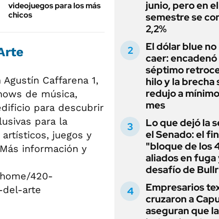
junio, pero en e
videojuegos para los más
chicos
semestre se con
2,2%
El dólar blue no
Arte
caer: encadenó
séptimo retroce
 Agustín Caffarena 1,
hilo y la brecha 
redujo a mínimo
shows de música,
mes
edificio para descubrir
lusivas para la
Lo que dejó la s
el Senado: el fin
artísticos, juegos y
"bloque de los 
. Más información y
aliados en fuga 
desafío de Bullr
r/home/420-
Empresarios tex
del-arte
cruzaron a Capu
aseguran que la