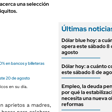
ANUARIO 2025
 acerca una selección
LIFESTYLE
EDICIÓN IMPRESA
iquitos.
AUTOS
Últimas noticia
Dólar blue hoy: a cuá
opera este sábado 8 
agosto
30% en bancos y billeteras
Dólar hoy: a cuánto c
este sábado 8 de ago
este 20 de agosto
Empleo, la deuda pen
por qué la estabilizac
necesita una nueva o
reformas
 aprietos a madres,