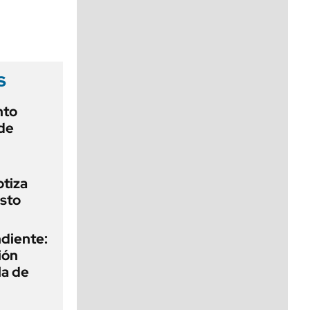
viernes de 10 a 18
s
nto
de
otiza
sto
diente:
ión
la de