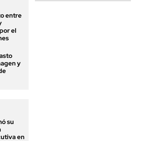
o entre
y
por el
nes
basto
magen y
de
mó su
a
utiva en