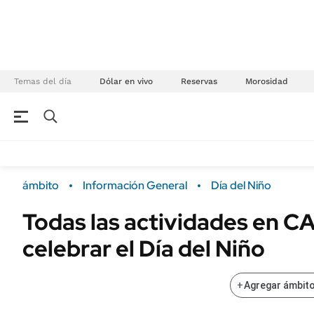
Temas del día
Dólar en vivo
Reservas
Morosidad
NEGOCIOS
ÚLTIMAS NOTICIAS
Especiales Ámbito
ECONOMÍA
ámbito
Información General
Día del Niño
Real Estate
Banco de Datos
Todas las actividades en C
Sustentabilidad
Campo
celebrar el Día del Niño
Seguros
FINANZAS
ENERGY REPORT
Dólar
+
Agregar ámbito
POLÍTICA
Mercados
Nacional