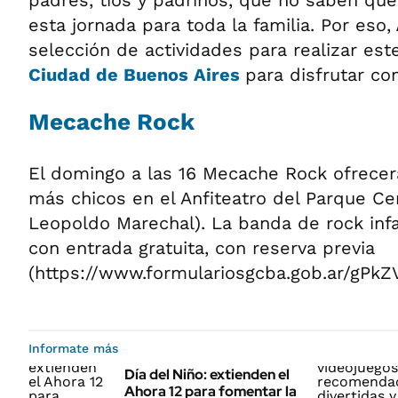
padres, tíos y padrinos, que no saben qué
esta jornada para toda la familia. Por eso,
selección de actividades para realizar est
Ciudad de Buenos Aires
para disfrutar co
Mecache Rock
El domingo a las 16 Mecache Rock ofrecerá
más chicos en el Anfiteatro del Parque Cent
Leopoldo Marechal). La banda de rock infa
con entrada gratuita, con reserva previa
(https://www.formulariosgcba.gob.ar/gPk
Informate más
Día del Niño: extienden el
Ahora 12 para fomentar la