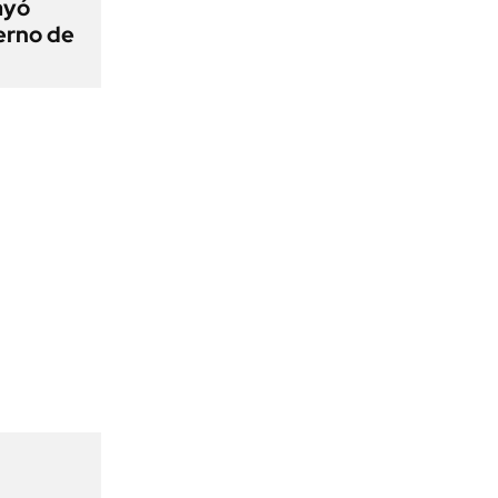
ayó
erno de