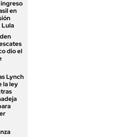
l ingreso
sil en
sión
 Lula
iden
rescates
o dio el
e
as Lynch
 la ley
ntras
madeja
para
er
anza