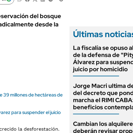
ANUARIO 2025
LIFESTYLE
EDICIÓN IMPRESA
AUTOS
eservación del bosque
adicalmente desde la
Últimas noticia
La fiscalía se opuso 
de la defensa de "Pit
Álvarez para suspend
juicio por homicidio
Jorge Macri ultima de
del decreto que pond
e 39 millones de hectáreas de
marcha el RIMI CABA
beneficios contempl
varez para suspender el juicio
Cambian los alquilere
deberán revisar prop