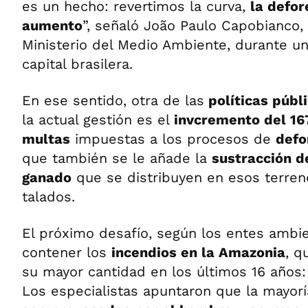
es un hecho: revertimos la curva,
la defor
aumento
”, señaló João Paulo Capobianco, 
Ministerio del Medio Ambiente, durante un
capital brasilera.
En ese sentido, otra de las
políticas públ
la actual gestión es el
invcremento del 167
multas
impuestas a los procesos de
defo
que también se le añade la
sustracción d
ganado
que se distribuyen en esos terre
talados.
El próximo desafío, según los entes ambi
contener los
incendios
en la Amazonia
, q
su mayor cantidad en los últimos 16 años: 
Los especialistas apuntaron que la mayorí