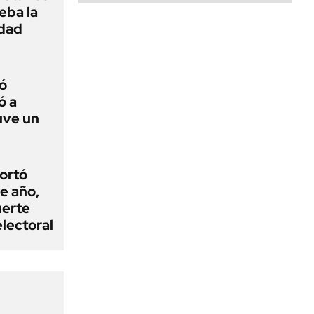
ueba la
edad
ó
ó a
uve un
cortó
e año,
uerte
electoral