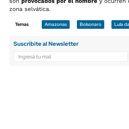
son
provocados por el hombre
y ocurren 
zona selvática.
Temas
Amazonas
Bolsonaro
Lula da
Suscribite al Newsletter