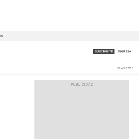
IV
SUSCRIBITE
INGRESÁ
SUMATE A LA COMUNIDAD
Newsletter
DE ÁMBITO
LES
ACCESO FULL - $1.800/MES
ES
CORPORATIVO - CONSULTAR
Si tenés dudas comunicate
con nosotros a
IOS
suscripciones@ambito.com.ar
Llamanos al (54) 11 4556-
9147/48 o
al (54) 11 4449-3256 de lunes a