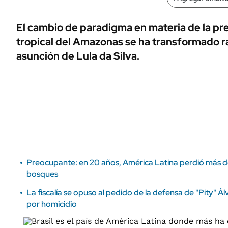
ÁMBITO DEBATE
Municipios
MEDIAKIT AMBITO DEBATE
El cambio de paradigma en materia de la pr
URUGUAY
tropical del Amazonas se ha transformado r
asunción de Lula da Silva.
Preocupante: en 20 años, América Latina perdió más d
bosques
La fiscalía se opuso al pedido de la defensa de "Pity" Ál
por homicidio