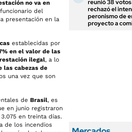
reunió 38 votos
estación no va en
rechazó el inten
funcionario del
peronismo de en
a presentación en la
proyecto a com
icas
establecidas por
% en el valor de las
restación ilegal
, a lo
e las cabezas de
nos una vez que son
entales de
Brasil
, es
ue en junio registraron
3.075 en treinta días.
a de los incendios
Mercados