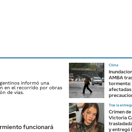
Clima
Inundacion
AMBA tras
tormenta: 
afectadas
precaucio
Tras la entreg
Crimen de
Victoria C
trasladada 
armiento funcionará
y entregó l