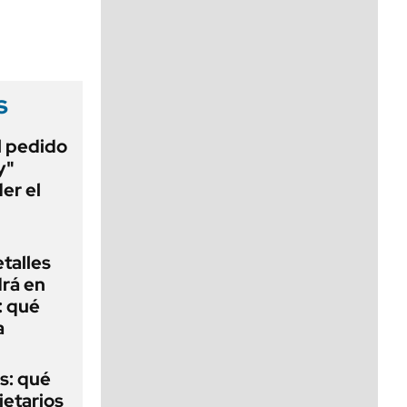
viernes de 10 a 18
s
al pedido
y"
er el
talles
rá en
: qué
a
s: qué
ietarios