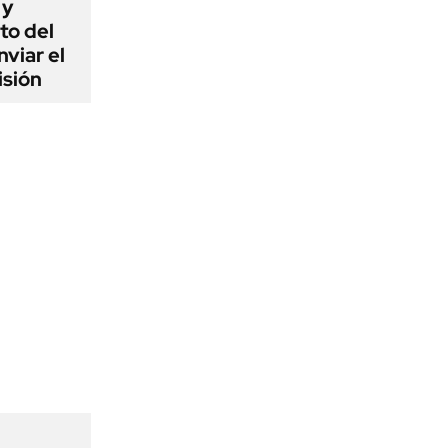
 y
to del
viar el
isión