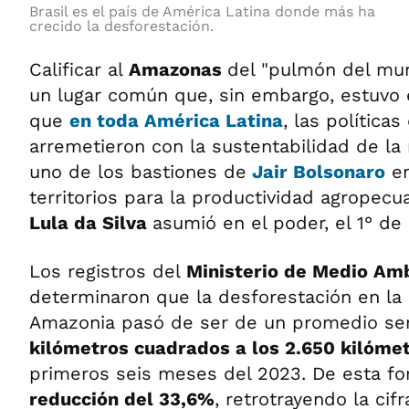
Brasil es el país de América Latina donde más ha
crecido la desforestación.
Calificar al
Amazonas
del "pulmón del mun
un lugar común que, sin embargo, estuvo en
que
en toda
América Latina
, las política
arremetieron con la sustentabilidad de la 
uno de los bastiones de
Jair Bolsonaro
en
territorios para la productividad agropec
Lula da Silva
asumió en el poder, el 1° de
Los registros del
Ministerio de Medio Am
determinaron que la desforestación en la s
Amazonia pasó de ser de un promedio s
kilómetros cuadrados a los 2.650 kilóme
primeros seis meses del 2023. De esta fo
reducción del 33,6%
, retrotrayendo la cif