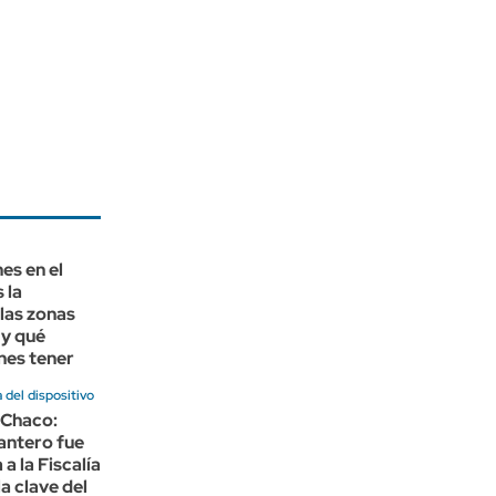
es en el
 la
las zonas
 y qué
nes tener
a del dispositivo
 Chaco:
antero fue
a la Fiscalía
a clave del