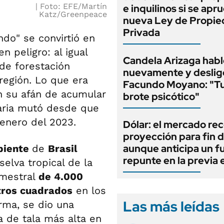
Foto: EFE/Martín
e inquilinos si se apr
Katz/Greenpeace
nueva Ley de Propi
Privada
do" se convirtió en
 peligro: al igual
Candela Arizaga habl
s de forestación
nuevamente y deslig
región. Lo que era
Facundo Moyano: "T
 su afán de acumular
brote psicótico"
uaria mutó desde que
 enero del 2023.
Dólar: el mercado re
proyección para fin d
aunque anticipa un f
biente
de
Brasil
repunte en la previa 
elva tropical de la
emestral
de 4.000
tros cuadrados
en los
Las más leídas
rma, se dio una
ra de tala más alta en