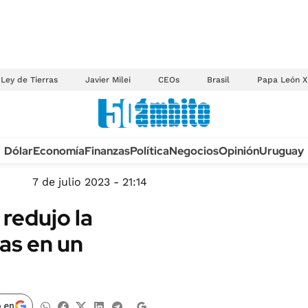
Ley de Tierras
Javier Milei
CEOs
Brasil
Papa León X
Anuario autos 2026
Dólar
Economía
Finanzas
Política
Negocios
Opinión
Uruguay
TECNOLOGÍA
NOVEDADES FISCA
MÉXICO
7 de julio 2023 - 21:14
EDICTOS JUDICIAL
OPINIÓN
 redujo la
MULTAS
MUNDO
as en un
LICITACIONES
INFORMACIÓN GENERAL
CUADROS TARIFAR
ESPECTÁCULOS
RECALL
DEPORTES
 en