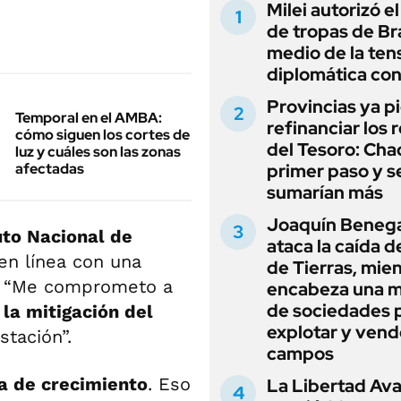
Milei autorizó e
de tropas de Bra
medio de la ten
diplomática con
Provincias ya p
Temporal en el AMBA:
refinanciar los 
cómo siguen los cortes de
del Tesoro: Chac
luz y cuáles son las zonas
afectadas
primer paso y s
sumarían más
Joaquín Beneg
uto Nacional de
ataca la caída de
 en línea con una
de Tierras, mie
: “Me comprometo a
encabeza una 
de sociedades 
 la mitigación del
explotar y vend
stación”.
campos
va de crecimiento
. Eso
La Libertad Av