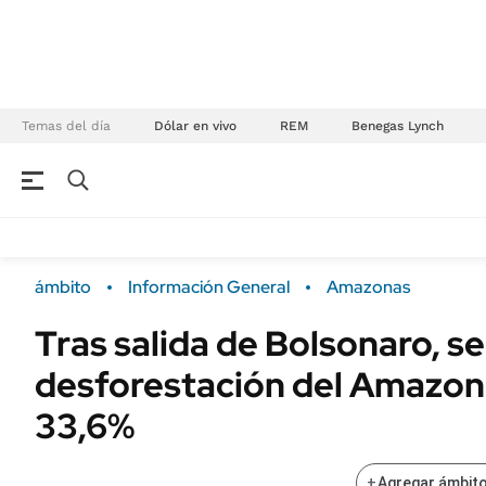
Temas del día
Dólar en vivo
REM
Benegas Lynch
NEGOCIOS
ÚLTIMAS NOTICIAS
Especiales Ámbito
ECONOMÍA
ámbito
Información General
Amazonas
Real Estate
Banco de Datos
Tras salida de Bolsonaro, se
Sustentabilidad
Campo
desforestación del Amazon
Seguros
FINANZAS
ENERGY REPORT
33,6%
Dólar
POLÍTICA
Mercados
+
Agregar ámbito
Nacional